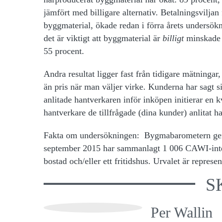
jämfört med billigare alternativ. Betalningsviljan
byggmaterial, ökade redan i förra årets undersökn
det är viktigt att byggmaterial är
billigt
minskade 
55 procent.
Andra resultat ligger
fast från tidigare mätningar, 
än pris när man väljer virke. Kunderna har sagt sit
anlitade hantverkaren inför inköpen initierar en kv
hantverkare de tillfrågade (dina kunder) anlitat h
Fakta om undersökningen:
Bygmabarometern gen
september 2015 har sammanlagt 1 006 CAWI-inte
bostad och/eller ett fritidshus. Urvalet är represen
S
Per Wallin