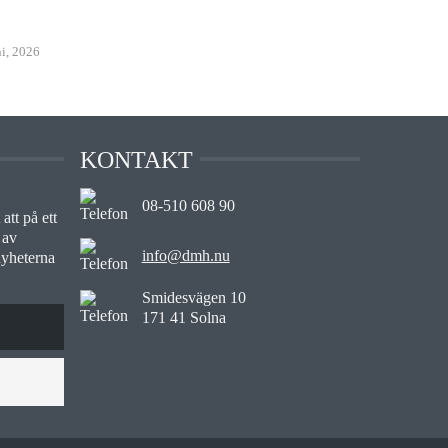
ni, 2026
KONTAKT
08-510 608 90
att på ett
 av
info@dmh.nu
nyheterna
Smidesvägen 10
171 41 Solna