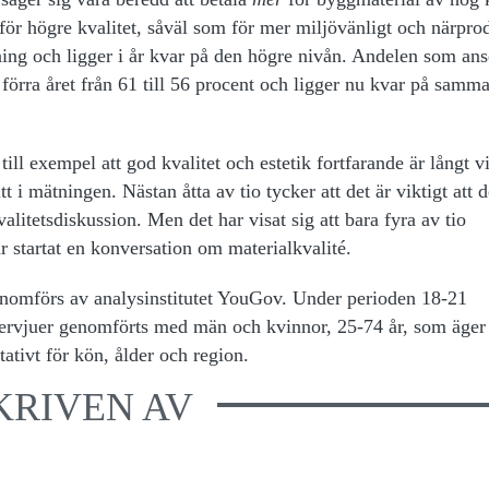
 för högre kvalitet, såväl som för mer miljövänligt och närpro
ing och ligger i år kvar på den högre nivån. Andelen som anse
förra året från 61 till 56 procent och ligger nu kvar på samma
till exempel att god kvalitet och estetik fortfarande är långt v
t i mätningen. Nästan åtta av tio tycker att det är viktigt att 
alitetsdiskus­sion. Men det har visat sig att bara fyra av tio
ar startat en konversation om materialkvalité.
omförs av analysinstitutet YouGov. Under perioden 18-21
rvjuer genomförts med män och kvinnor, 25-74 år, som äger 
tativt för kön, ålder och region.
KRIVEN AV