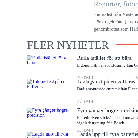
Reporter, fot
Journalist från Västerå
största geléråtta (cirk
genombrottet som Harle
FLER NYHETER
Rulla istället för att bära
Ergonomisk transportlösning från G
Av: DMH
2
Taklagsfest på en kafferast
Färdigmonterade entrétak från Plann
Av: DMH
1
Fyra gånger högre precisio
Batteridriven sticksåg med innovati
sågbladsstyrning från Bosch
Av: DMH
1
Ladda upp till fyra batterie