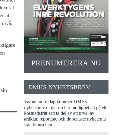
ducerat
r att
 nivå,
iktigare
den
PRENUMERERA NU
DMHS NYHETSBREV
sin
Varannan fredag kommer DMHs
nyhetsbrev ut där du har möjlighet att på ett
kostnadsfritt sätt ta del av ett urval av
artiklar, reportage och de senaste nyheterna
från branschen.