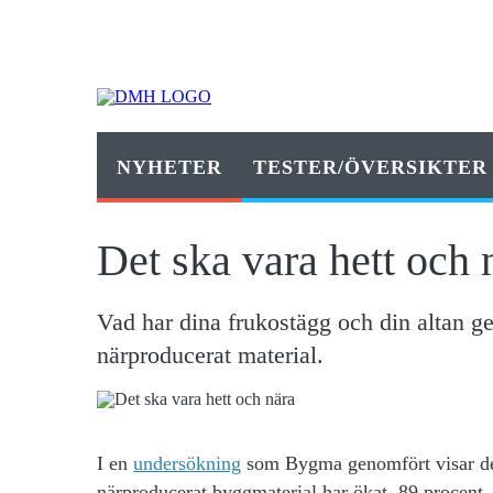
NYHETER
TESTER/ÖVERSIKTER
Det ska vara hett och 
Vad har dina frukostägg och din altan g
närproducerat material.
I en
undersökning
som Bygma genomfört visar det 
närproducerat byggmaterial har ökat. 89 procent, 