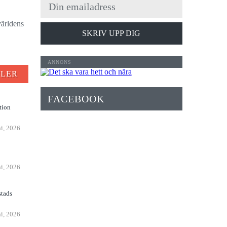
världens
SKRIV UPP DIG
FLER
FACEBOOK
tion
ni, 2026
n
ni, 2026
stads
ni, 2026