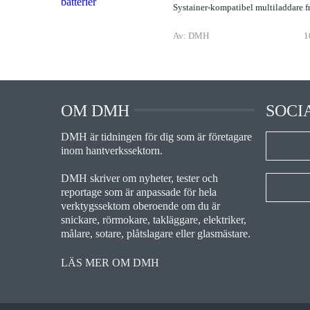
Systainer-kompatibel multiladdare f
Av: DMH
1
OM DMH
SOCI
DMH är tidningen för dig som är företagare
inom hantverkssektorn.
DMH skriver om nyheter, tester och
reportage som är anpassade för hela
verktygssektorn oberoende om du är
snickare, rörmokare, takläggare, elektriker,
målare, sotare, plåtslagare eller glasmästare.
LÄS MER OM DMH