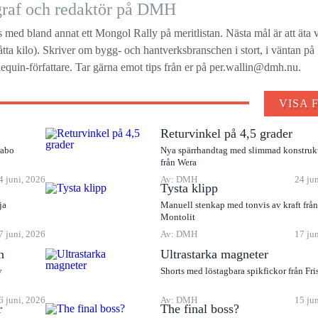
ograf och redaktör på DMH
s med bland annat ett Mongol Rally på meritlistan. Nästa mål är att äta 
a åtta kilo). Skriver om bygg- och hantverksbranschen i stort, i väntan på
quin-författare. Tar gärna emot tips från er på per.wallin@dmh.nu.
VISA 
Returvinkel på 4,5 grader
rabo
Nya spärrhandtag med slimmad konstruk
från Wera
4 juni, 2026
Av: DMH
24 ju
Tysta klipp
ja
Manuell stenkap med tonvis av kraft frå
Montolit
7 juni, 2026
Av: DMH
17 ju
n
Ultrastarka magneter
v
Shorts med löstagbara spikfickor från Fri
6 juni, 2026
Av: DMH
15 ju
r
The final boss?