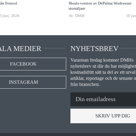
rån Festool
Shorts-version av DePalma Workwears
storsäljare
0 juni, 2026
Av: DMH
10 ju
ALA MEDIER
NYHETSBREV
Varannan fredag kommer DMHs
FACEBOOK
nyhetsbrev ut där du har möjlighet 
kostnadsfritt sätt ta del av ett urval
artiklar, reportage och de senaste 
INSTAGRAM
från branschen.
SKRIV UPP DIG