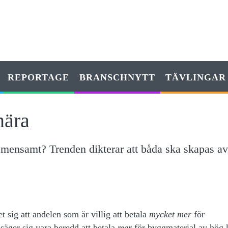
REPORTAGE
BRANSCHNYTT
TÄVLINGAR
nära
emensamt? Trenden dikterar att båda ska skapas av
sig att andelen som är villig att betala
mycket mer
för
säger sig vara beredd att betala
mer
för bygg­­material av hög 