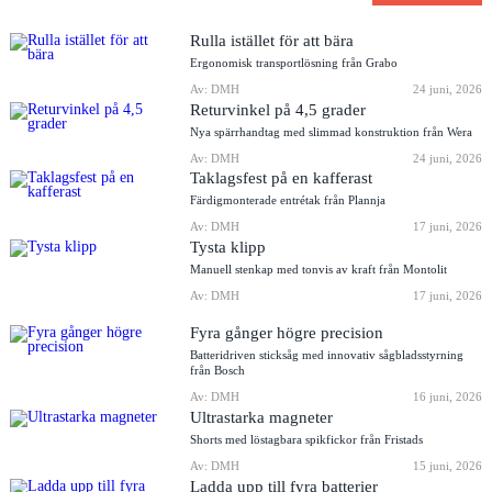
Rulla istället för att bära
Ergonomisk transportlösning från Grabo
Av: DMH
24 juni, 2026
Returvinkel på 4,5 grader
Nya spärrhandtag med slimmad konstruktion från Wera
Av: DMH
24 juni, 2026
Taklagsfest på en kafferast
Färdigmonterade entrétak från Plannja
Av: DMH
17 juni, 2026
Tysta klipp
Manuell stenkap med tonvis av kraft från Montolit
Av: DMH
17 juni, 2026
Fyra gånger högre precision
Batteridriven sticksåg med innovativ sågbladsstyrning
från Bosch
Av: DMH
16 juni, 2026
Ultrastarka magneter
Shorts med löstagbara spikfickor från Fristads
Av: DMH
15 juni, 2026
Ladda upp till fyra batterier