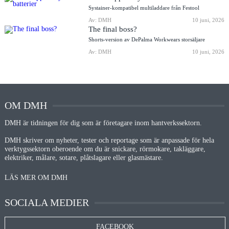
Systainer-kompatibel multiladdare från Festool
Av: DMH
10 juni, 2026
The final boss?
Shorts-version av DePalma Workwears storsäljare
Av: DMH
10 juni, 2026
OM DMH
DMH är tidningen för dig som är företagare inom hantverkssektorn.
DMH skriver om nyheter, tester och reportage som är anpassade för hela
verktygssektorn oberoende om du är snickare, rörmokare, takläggare,
elektriker, målare, sotare, plåtslagare eller glasmästare.
LÄS MER OM DMH
SOCIALA MEDIER
FACEBOOK