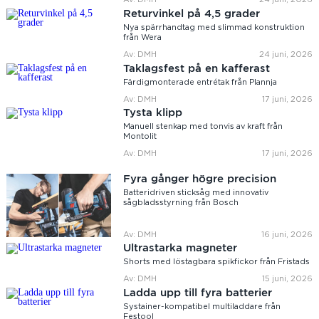
Returvinkel på 4,5 grader
Nya spärrhandtag med slimmad konstruktion
från Wera
Av: DMH
24 juni, 2026
Taklagsfest på en kafferast
Färdigmonterade entrétak från Plannja
Av: DMH
17 juni, 2026
Tysta klipp
Manuell stenkap med tonvis av kraft från
Montolit
Av: DMH
17 juni, 2026
Fyra gånger högre precision
Batteridriven sticksåg med innovativ
sågbladsstyrning från Bosch
Av: DMH
16 juni, 2026
Ultrastarka magneter
Shorts med löstagbara spikfickor från Fristads
Av: DMH
15 juni, 2026
Ladda upp till fyra batterier
Systainer-kompatibel multiladdare från
Festool