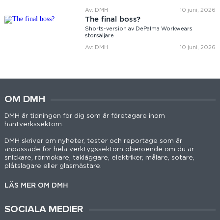
Av: DMH
10 juni, 2026
The final boss?
Shorts-version av DePalma Workwears
storsäljare
Av: DMH
10 juni, 2026
OM DMH
DMH är tidningen för dig som är företagare inom
hantverkssektorn.
DMH skriver om nyheter, tester och reportage som är
anpassade för hela verktygssektorn oberoende om du är
snickare, rörmokare, takläggare, elektriker, målare, sotare,
plåtslagare eller glasmästare.
LÄS MER OM DMH
SOCIALA MEDIER