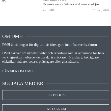
Shorts-version av DePalma Workwears storsäljare
Av: DMH
10 juni, 2026
OM DMH
DMH är tidningen för dig som är företagare inom hantverkssektorn.
DMH skriver om nyheter, tester och reportage som är anpassade för hela
verktygssektorn oberoende om du är snickare, rörmokare, takläggare,
elektriker, målare, sotare, plåtslagare eller glasmästare.
LÄS MER OM DMH
SOCIALA MEDIER
FACEBOOK
INSTAGRAM