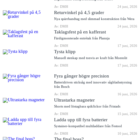
Av: DMH
24 juni, 2026
Returvinkel på 4,5 grader
Nya spärrhandtag med slimmad konstruktion från Wera
Av: DMH
24 juni, 2026
Taklagsfest på en kafferast
Färdigmonterade entrétak från Plannja
Av: DMH
17 juni, 2026
Tysta klipp
Manuell stenkap med tonvis av kraft från Montolit
Av: DMH
17 juni, 2026
Fyra gånger högre precision
Batteridriven sticksåg med innovativ sågbladsstyrning
från Bosch
Av: DMH
16 juni, 2026
Ultrastarka magneter
Shorts med löstagbara spikfickor från Fristads
Av: DMH
15 juni, 2026
Ladda upp till fyra batterier
Systainer-kompatibel multiladdare från Festool
Av: DMH
10 juni, 2026
The final boss?