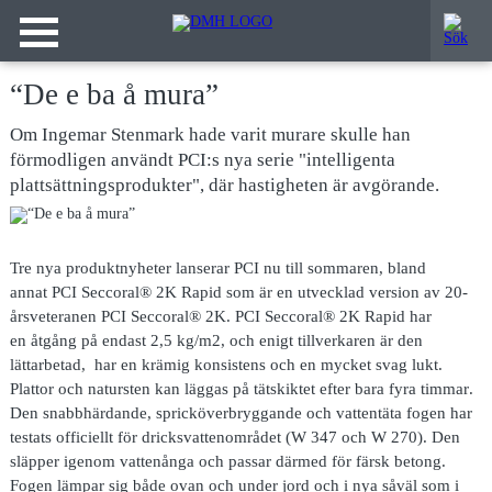
“De e ba å mura”
Om Ingemar Stenmark hade varit murare skulle han
förmodligen användt PCI:s nya serie "intelligenta
plattsättningsprodukter", där hastigheten är avgörande.
Tre nya produktnyheter lanserar PCI nu till sommaren, bland
annat PCI Seccoral® 2K Rapid som är en utvecklad version av 20-
årsveteranen PCI Seccoral® 2K. PCI Seccoral® 2K Rapid har
en åtgång på endast 2,5 kg/m2, och enigt tillverkaren är den
lättarbetad, har en krämig konsistens och en mycket svag lukt.
Plattor och natursten kan läggas på tätskiktet efter bara
fyra timmar
.
Den snabbhärdande, spricköverbryggande och vattentäta fogen har
testats officiellt för dricksvattenområdet (W 347 och W 270). Den
släpper igenom vattenånga och passar därmed för färsk betong.
Fogen lämpar sig både ovan och under jord och i nya såväl som i