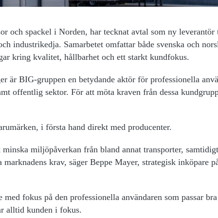
r och spackel i Norden, har tecknat avtal som ny leverantör t
och industrikedja. Samarbetet omfattar både svenska och nors
kring kvalitet, hållbarhet och ett starkt kundfokus.
ger är BIG-gruppen en betydande aktör för professionella anv
amt offentlig sektor. För att möta kraven från dessa kundgrupp
rumärken, i första hand direkt med producenter.
t minska miljöpåverkan från bland annat transporter, samtidig
ska marknadens krav, säger Beppe Mayer, strategisk inköpare 
 med fokus på den professionella användaren som passar bra 
r alltid kunden i fokus.