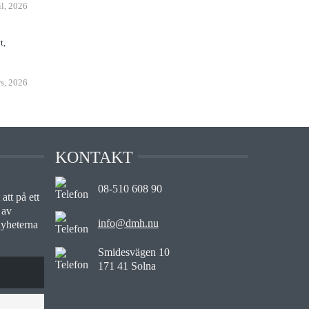
il, 2026
t,
s, 2026
KONTAKT
08-510 608 90
att på ett
 av
info@dmh.nu
nyheterna
Smidesvägen 10
171 41 Solna