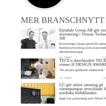
MER BRANSCHNYTT
Ejendals Group AB gör str
investering i Voxear Techn
AB
Investeringen skapar grund för sama
framtida utveckling inom avancerad
säkerhetslösningar
Av: DMH
22
TECE:s duschtoalett TEC
vinner iF DESIGN AWAR
”Ett mycket glädjande erkännande”
Av: DMH
14
LG gör större satsning på
värmepumpar utvecklade f
nordiska förhållanden
Ingår nytt partnerskap med Ahlsell 