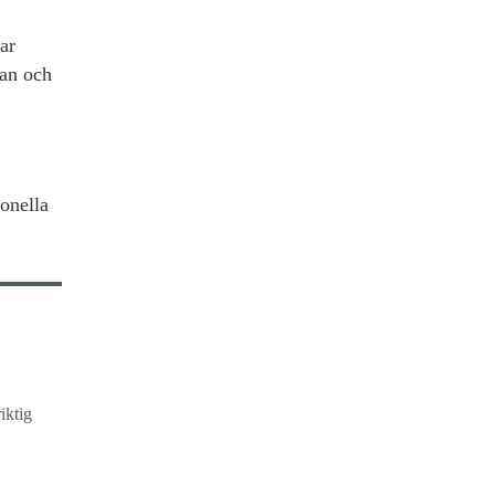
ar
kan och
ionella
iktig