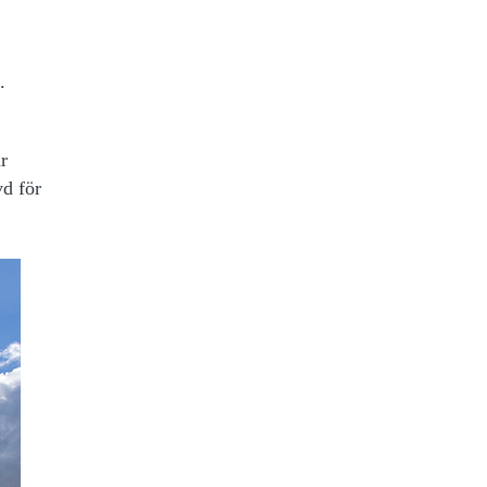
.
r
vd för