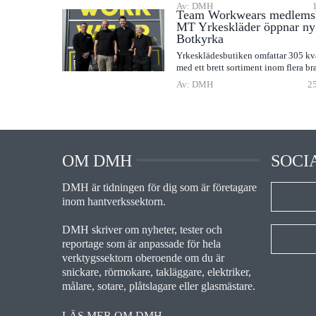
Av: DMH
Team Workwears medlems
MT Yrkeskläder öppnar ny 
Botkyrka
Yrkesklädesbutiken omfattar 305 kv
med ett brett sortiment inom flera br
Av: DMH
25
OM DMH
SOCI
DMH är tidningen för dig som är företagare
inom hantverkssektorn.
DMH skriver om nyheter, tester och
reportage som är anpassade för hela
verktygssektorn oberoende om du är
snickare, rörmokare, takläggare, elektriker,
målare, sotare, plåtslagare eller glasmästare.
LÄS MER OM DMH