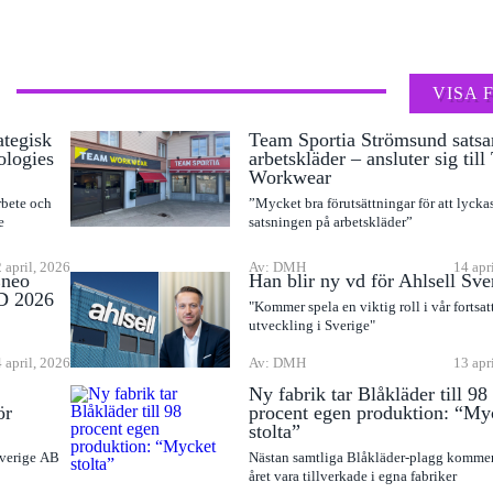
VISA 
ategisk
Team Sportia Strömsund satsa
ologies
arbetskläder – ansluter sig til
Workwear
rbete och
”Mycket bra förutsättningar för att lyck
e
satsningen på arbetskläder”
 april, 2026
Av: DMH
14 apr
Eneo
Han blir ny vd för Ahlsell Sve
D 2026
"Kommer spela en viktig roll i vår fortsat
utveckling i Sverige"
 april, 2026
Av: DMH
13 apr
Ny fabrik tar Blåkläder till 98
ör
procent egen produktion: “My
stolta”
Sverige AB
Nästan samtliga Blåkläder-plagg komme
året vara tillverkade i egna fabriker