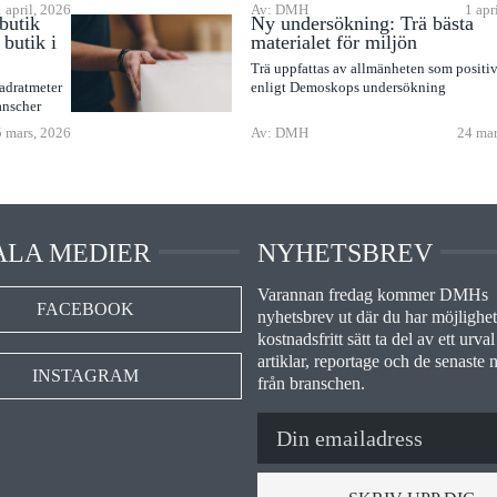
1 april, 2026
Av: DMH
1 apr
butik
Ny undersökning: Trä bästa
butik i
materialet för miljön
Trä uppfattas av allmänheten som positiv
adratmeter
enligt Demoskops undersökning
anscher
 mars, 2026
Av: DMH
24 mar
ALA MEDIER
NYHETSBREV
Varannan fredag kommer DMHs
FACEBOOK
nyhetsbrev ut där du har möjlighet 
kostnadsfritt sätt ta del av ett urval
artiklar, reportage och de senaste 
INSTAGRAM
från branschen.