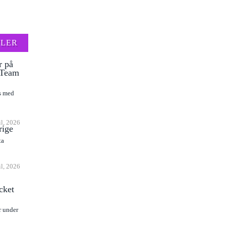
FLER
r på
l Team
as med
il, 2026
rige
ta
il, 2026
cket
r under