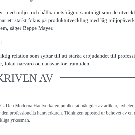
t med miljö- och hållbarhetsfrågor, samtidigt som de utveckl
ar ett starkt fokus på produktutveckling med låg miljöpåver
stem, säger Beppe Mayer.
:
tig relation som syftar till att stärka erbjudandet till profess
, lokal närvaro och ansvar för framtiden.
KRIVEN AV
 - Den Moderna Hantverkaren publicerat mängder av artiklar, nyheter,
ör den professionella hantverkaren. Tidningen uppstod ur behovet av en r
ckliga yrkesmän.