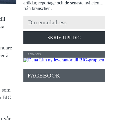
artiklar, reportage och de senaste nyheterna
från branschen.
ill
ka
SKRIV UPP DIG
ändare
er är
FACEBOOK
t som
på BIG-
i vår