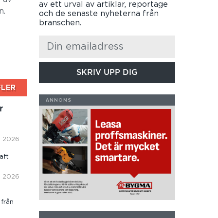
av ett urval av artiklar, reportage
n.
och de senaste nyheterna från
branschen.
SKRIV UPP DIG
FLER
r
i, 2026
aft
i, 2026
 från