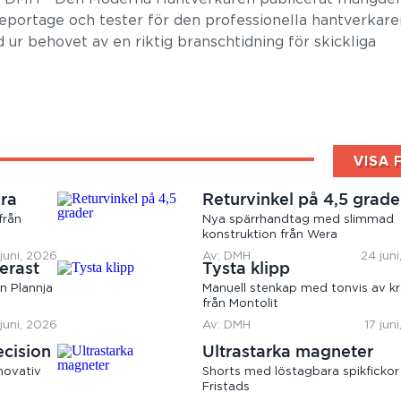
 reportage och tester för den professionella hantverkare
 ur behovet av en riktig branschtidning för skickliga
VISA 
ära
Returvinkel på 4,5 grade
från
Nya spärrhandtag med slimmad
konstruktion från Wera
juni, 2026
Av: DMH
24 jun
erast
Tysta klipp
n Plannja
Manuell stenkap med tonvis av kr
från Montolit
 juni, 2026
Av: DMH
17 jun
ecision
Ultrastarka magneter
novativ
Shorts med löstagbara spikfickor
Fristads