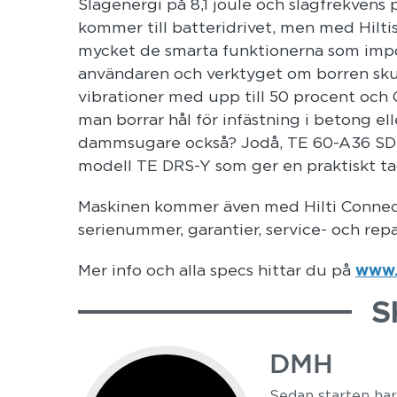
Slagenergi på 8,1 joule och slagfrekvens 
kommer till batteridrivet, men med Hilt
mycket de smarta funktionerna som impo
användaren och verktyget om borren skul
vibrationer med upp till 50 procent och 
man borrar hål för infästning i betong e
dammsugare också? Jodå, TE 60-A36 SDS 
modell TE DRS-Y som ger en praktiskt ta
Maskinen kommer även med Hilti Connect
serienummer, garantier, service- och rep
Mer info och alla specs hittar du på
www.h
S
DMH
Sedan starten ha