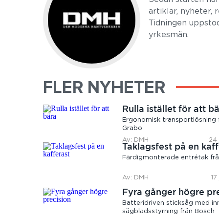
artiklar, nyheter,
Tidningen uppstod
yrkesmän.
FLER NYHETER
Rulla istället för att b
Ergonomisk transportlösning 
Grabo
Av: DMH
24 
Taklagsfest på en kaff
Färdigmonterade entrétak frå
Av: DMH
17
Fyra gånger högre pr
Batteridriven sticksåg med in
sågbladsstyrning från Bosch