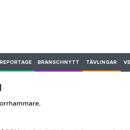
REPORTAGE
BRANSCHNYTT
TÄVLINGAR
V
g
iborrhammare.