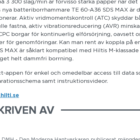
på 3 300 slag/min är förvisso starka papper när det
is nya batteriborrhammare TE 60-A36 SDS MAX är de
nerar. Aktiv vridmomentskontroll (ATC) skyddar b
le fastna, aktiv vibrationsreducering (AVR) minska
CPC borgar för kontinuerlig elförsörjning, oavsett 
ller för genomföringar. Kan man rent av koppla på e
MAX är såklart kompatibel med Hiltis M-klassade
get helt dammfri borrning.
-appen för enkel och omedelbar access till data 
arationsschema samt instruktionsvideor.
ilti.se
KRIVEN AV
r DMH - Den Moderna Hantverkaren publicerat mängder