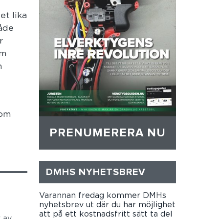
t lika
åde
r
om
n
som
PRENUMERERA NU
DMHS NYHETSBREV
Varannan fredag kommer DMHs
nyhetsbrev ut där du har möjlighet
att på ett kostnadsfritt sätt ta del
 av