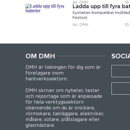
Av: DMH
16
Ladda upp till fyra bat
Systainer-kompatibel multilad
Festool
Av: DMH
10
OM DMH
SOCI
DMH är tidningen för dig som är
företagare inom
hantverkssektorn.
DMH skriver om nyheter, tester
och reportage som är anpassade
för hela verktygssektorn
oberoende om du är snickare,
rörmokare, takläggare, elektriker,
målare, sotare, plåtslagare eller
glasmästare.