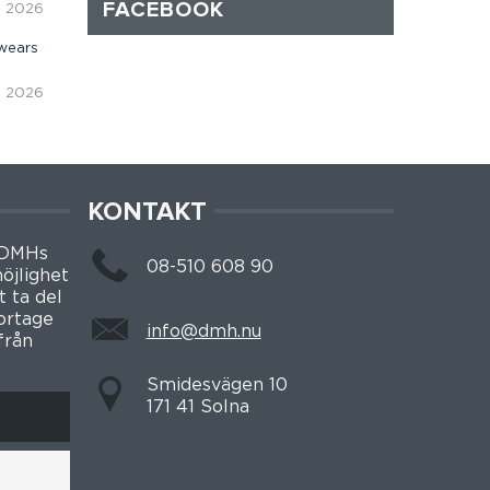
FACEBOOK
i, 2026
wears
i, 2026
KONTAKT
 DMHs
08-510 608 90
öjlighet
t ta del
portage
info@dmh.nu
från
Smidesvägen 10
171 41 Solna