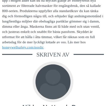
upp i mogen ålder kan du ha mycket glädje av Honeywells nya
sortiment av filtrerade halvmasker för engångsbruk, den så kallade
800-serien. Produkterna uppfyller alla standardkrav du kan tänka
dig och förmodligen några till, och erbjuder lågt andningsmotstånd i
lungfientliga miljöer där obehagliga partiklar gömmer sig i damm,
dimma eller ånga. Maskerna finns att få både med och utan ventil,
och justeras enkelt och snabbt för bästa passform. Skyddet är
utformat för att hålla i åtta timmar, vilket får räknas som en full
arbetsdag för de mer lyckligt lottade av oss. Läs mer hos
honeywellsafety.com/nordic
SKRIVEN AV