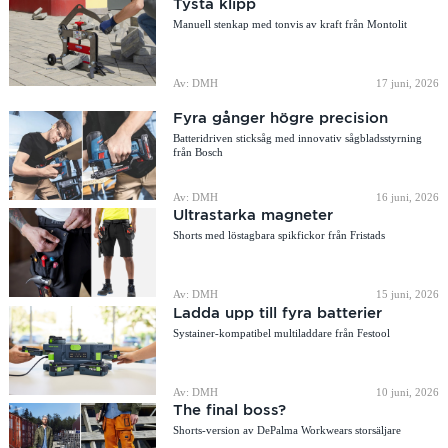
Tysta klipp
Manuell stenkap med tonvis av kraft från Montolit
Av: DMH
17 juni, 2026
Fyra gånger högre precision
Batteridriven sticksåg med innovativ sågbladsstyrning
från Bosch
Av: DMH
16 juni, 2026
Ultrastarka magneter
Shorts med löstagbara spikfickor från Fristads
Av: DMH
15 juni, 2026
Ladda upp till fyra batterier
Systainer-kompatibel multiladdare från Festool
Av: DMH
10 juni, 2026
The final boss?
Shorts-version av DePalma Workwears storsäljare