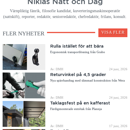
Niklas Natt och Dag
Värnpliktig fänrik, filosofie kandidat, kuverteringsmaskinsoperatör
(nattskift), reporter, redaktör, seniorredaktör, chefredaktör, frilans, konsult.
FLER NYHETER
VISA FLER
Rulla istället för att bära
Ergonomisk transportlösning från Grabo
Av: DMH
24 juni, 2026
Returvinkel på 4,5 grader
Nya spärrhandtag med slimmad konstruktion från Wera
Av: DMH
24 juni, 2026
Taklagsfest på en kafferast
Färdigmonterade entrétak från Plannja
Av: DMH
17 juni, 2026