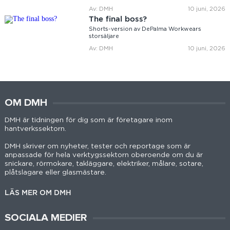
Av: DMH
10 juni, 2026
The final boss?
Shorts-version av DePalma Workwears
storsäljare
Av: DMH
10 juni, 2026
OM DMH
DMH är tidningen för dig som är företagare inom
hantverkssektorn.
DMH skriver om nyheter, tester och reportage som är
anpassade för hela verktygssektorn oberoende om du är
snickare, rörmokare, takläggare, elektriker, målare, sotare,
plåtslagare eller glasmästare.
LÄS MER OM DMH
SOCIALA MEDIER