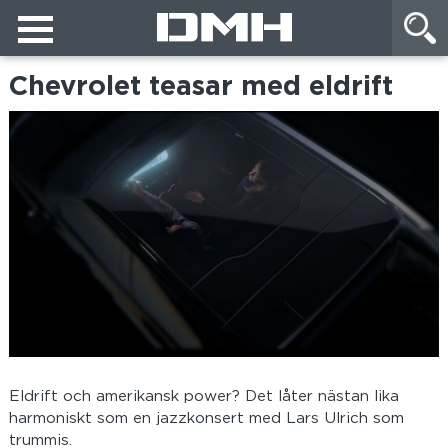
Chevrolet teasar med eldrift
Eldrift och amerikansk power? Det låter nästan lika
harmoniskt som en jazzkonsert med Lars Ulrich som
trummis.