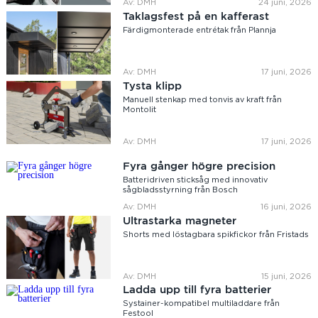
Av: DMH
24 juni, 2026
Taklagsfest på en kafferast
Färdigmonterade entrétak från Plannja
Av: DMH
17 juni, 2026
Tysta klipp
Manuell stenkap med tonvis av kraft från
Montolit
Av: DMH
17 juni, 2026
Fyra gånger högre precision
Batteridriven sticksåg med innovativ
sågbladsstyrning från Bosch
Av: DMH
16 juni, 2026
Ultrastarka magneter
Shorts med löstagbara spikfickor från Fristads
Av: DMH
15 juni, 2026
Ladda upp till fyra batterier
Systainer-kompatibel multiladdare från
Festool