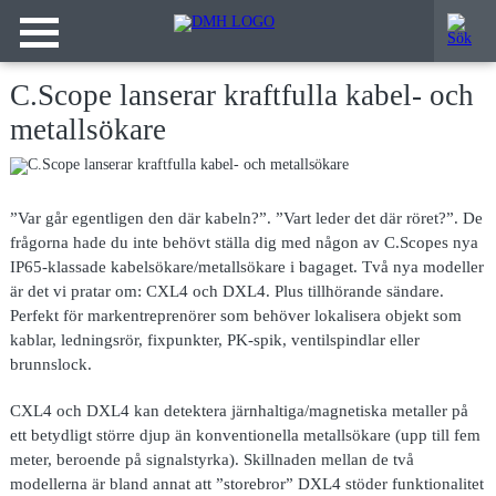
C.Scope lanserar kraftfulla kabel- och
metallsökare
”Var går egentligen den där kabeln?”. ”Vart leder det där röret?”. De
frågorna hade du inte behövt ställa dig med någon av C.Scopes nya
IP65-klassade kabelsökare/metallsökare i bagaget. Två nya modeller
är det vi pratar om: CXL4 och DXL4. Plus tillhörande sändare.
Perfekt för markentreprenörer som behöver lokalisera objekt som
kablar, ledningsrör, fixpunkter, PK-spik, ventilspindlar eller
brunnslock.
CXL4 och DXL4 kan detektera järnhaltiga/magnetiska metaller på
ett betydligt större djup än konventionella metallsökare (upp till fem
meter, beroende på signalstyrka). Skillnaden mellan de två
modellerna är bland annat att ”storebror” DXL4 stöder funktionalitet