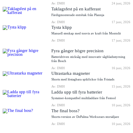
Av: DMH
24 juni, 2026
Taklagsfest på en kafferast
Färdigmonterade entrétak från Plannja
Av: DMH
17 juni, 2026
Tysta klipp
Manuell stenkap med tonvis av kraft från Montolit
Av: DMH
17 juni, 2026
Fyra gånger högre precision
Batteridriven sticksåg med innovativ sågbladsstyrning
från Bosch
Av: DMH
16 juni, 2026
Ultrastarka magneter
Shorts med löstagbara spikfickor från Fristads
Av: DMH
15 juni, 2026
Ladda upp till fyra batterier
Systainer-kompatibel multiladdare från Festool
Av: DMH
10 juni, 2026
The final boss?
Shorts-version av DePalma Workwears storsäljare
Av: DMH
10 juni, 2026