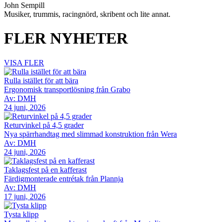
John Sempill
Musiker, trummis, racingnörd, skribent och lite annat.
FLER NYHETER
VISA FLER
Rulla istället för att bära
Ergonomisk transportlösning från Grabo
Av: DMH
24 juni, 2026
Returvinkel på 4,5 grader
Nya spärrhandtag med slimmad konstruktion från Wera
Av: DMH
24 juni, 2026
Taklagsfest på en kafferast
Färdigmonterade entrétak från Plannja
Av: DMH
17 juni, 2026
Tysta klipp