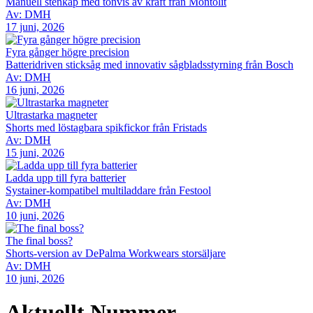
Manuell stenkap med tonvis av kraft från Montolit
Av: DMH
17 juni, 2026
Fyra gånger högre precision
Batteridriven sticksåg med innovativ sågbladsstyrning från Bosch
Av: DMH
16 juni, 2026
Ultrastarka magneter
Shorts med löstagbara spikfickor från Fristads
Av: DMH
15 juni, 2026
Ladda upp till fyra batterier
Systainer-kompatibel multiladdare från Festool
Av: DMH
10 juni, 2026
The final boss?
Shorts-version av DePalma Workwears storsäljare
Av: DMH
10 juni, 2026
Aktuellt Nummer