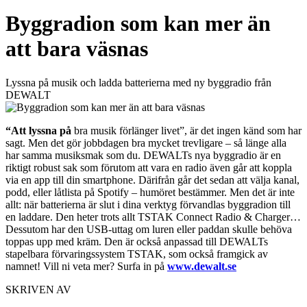
Byggradion som kan mer än
att bara väsnas
Lyssna på musik och ladda batterierna med ny byggradio från
DEWALT
“Att lyssna på
bra musik förlänger livet”, är det ingen känd som har
sagt. Men det gör jobbdagen bra mycket trevligare – så länge alla
har samma musiksmak som du. DEWALTs nya byggradio är en
riktigt robust sak som förutom att vara en radio även går att koppla
via en app till din smartphone. Därifrån går det sedan att välja kanal,
podd, eller låtlista på Spotify – humöret bestämmer. Men det är inte
allt: när batterierna är slut i dina verktyg förvandlas byggradion till
en laddare. Den heter trots allt TSTAK Connect Radio & Charger…
Dessutom har den USB-uttag om luren eller paddan skulle behöva
toppas upp med kräm. Den är också anpassad till DEWALTs
stapelbara förvaringssystem TSTAK, som också framgick av
namnet! Vill ni veta mer? Surfa in på
www.dewalt.se
SKRIVEN AV