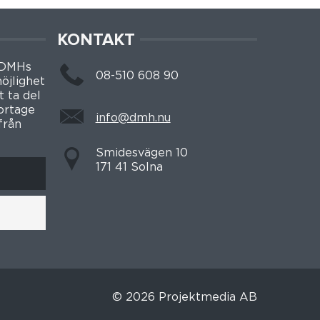
KONTAKT
 DMHs
08-510 608 90
öjlighet
t ta del
portage
info@dmh.nu
från
Smidesvägen 10
171 41 Solna
© 2026 Projektmedia AB