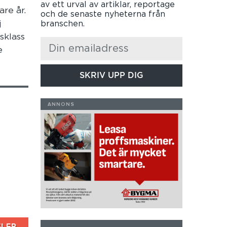
av ett urval av artiklar, reportage
re år.
och de senaste nyheterna från
j
branschen.
sklass
e
SKRIV UPP DIG
FLER