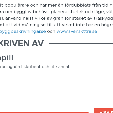
llt populärare och har mer än fördubblats från tidiga
era om bygglov behövs, planera storlek och läge, väl
), använd helst virke av gran för staket av träskydd
 att vid målning se till att virket inte har en högr
yggbeskrivningar.se
och
www.svenskttra.se
KRIVEN AV
pill
racingnörd, skribent och lite annat.
VISA 