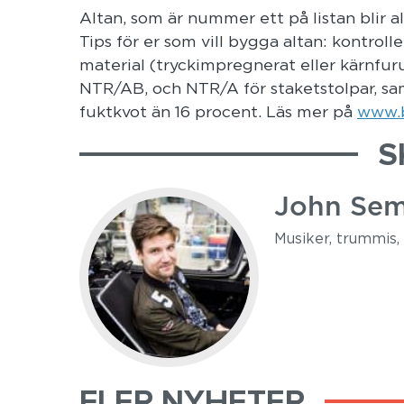
Altan, som är nummer ett på listan blir a
Tips för er som vill bygga altan: kontroll
material (tryckimpregnerat eller kärnfuru
NTR/AB, och NTR/A för staketstolpar, samt
fuktkvot än 16 procent. Läs mer på
www.b
S
John Sem
Musiker, trummis, 
FLER NYHETER