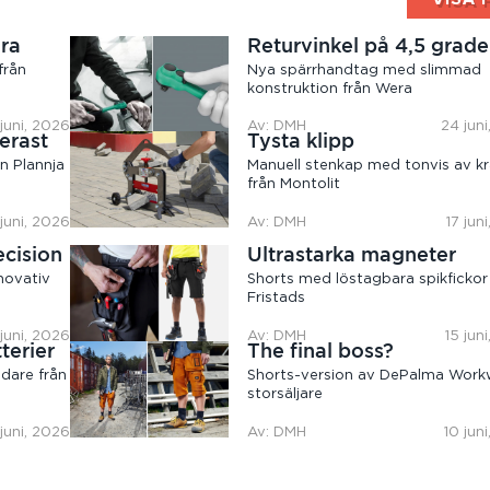
ära
Returvinkel på 4,5 grade
från
Nya spärrhandtag med slimmad
konstruktion från Wera
juni, 2026
Av: DMH
24 jun
erast
Tysta klipp
n Plannja
Manuell stenkap med tonvis av kr
från Montolit
 juni, 2026
Av: DMH
17 jun
ecision
Ultrastarka magneter
novativ
Shorts med löstagbara spikfickor
Fristads
 juni, 2026
Av: DMH
15 jun
terier
The final boss?
dare från
Shorts-version av DePalma Work
storsäljare
 juni, 2026
Av: DMH
10 jun