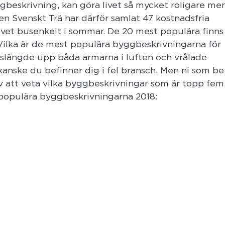
yggbeskrivning, kan göra livet så mycket roligare me
en Svenskt Trä har därför samlat 47 kostnadsfria
livet busenkelt i sommar. De 20 mest populära finns
 Vilka är de mest populära byggbeskrivningarna för
 slängde upp båda armarna i luften och vrålade
 kanske du befinner dig i fel bransch. Men ni som be
av att veta vilka byggbeskrivningar som är topp fem
 populära byggbeskrivningarna 2018: