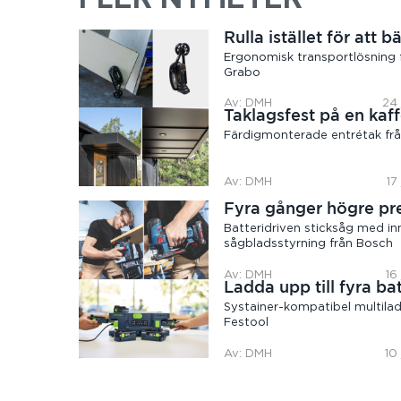
Rulla istället för att b
Ergonomisk transportlösning 
Grabo
Av: DMH
24 
Taklagsfest på en kaff
Färdigmonterade entrétak frå
Av: DMH
17
Fyra gånger högre pr
Batteridriven sticksåg med in
sågbladsstyrning från Bosch
Av: DMH
16
Ladda upp till fyra bat
Systainer-kompatibel multilad
Festool
Av: DMH
10