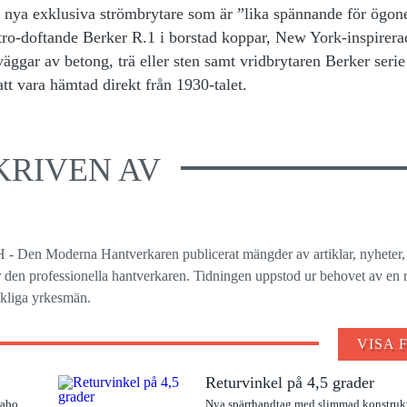
m nya exklusiva strömbrytare som är ”lika spännande för ögo
etro-doftande Berker R.1 i borstad koppar, New York-inspirera
äggar av betong, trä eller sten samt vridbrytaren Berker serie
tt vara hämtad direkt från 1930-talet.
KRIVEN AV
 - Den Moderna Hantverkaren publicerat mängder av artiklar, nyheter,
ör den professionella hantverkaren. Tidningen uppstod ur behovet av en r
ckliga yrkesmän.
VISA 
Returvinkel på 4,5 grader
rabo
Nya spärrhandtag med slimmad konstruk