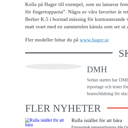
Kolla på Hager till exempel, som nu lanserar fe
för fingertopparna”. Några av våra favoriter är r
Berker K.5 i borstad mässing för kontrasterande v
matt svart med en sammetslen känsla som ser ut a
Fler modeller hittar du på
www.hager.se
S
DMH
Sedan starten har DMH
reportage och tester f
branschtidning för ski
FLER NYHETER
Rulla istället för att bära
Ergonomisk transportlösning från G