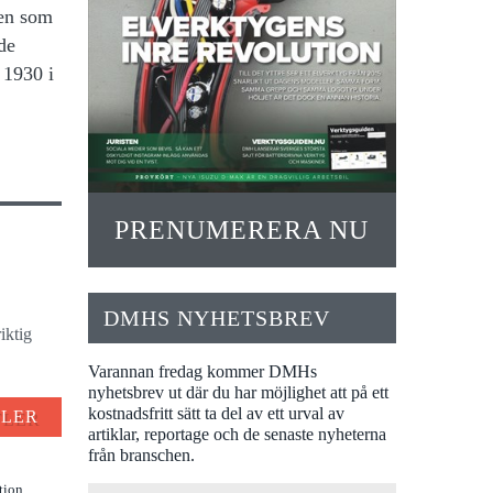
nen som
de
 1930 i
PRENUMERERA NU
DMHS NYHETSBREV
iktig
Varannan fredag kommer DMHs
nyhetsbrev ut där du har möjlighet att på ett
kostnadsfritt sätt ta del av ett urval av
FLER
artiklar, reportage och de senaste nyheterna
från branschen.
tion