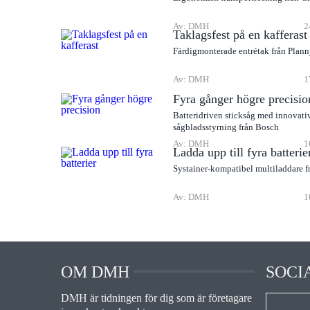
Av: DMH
2
Taklagsfest på en kafferast
Färdigmonterade entrétak från Plann
Av: DMH
1
Fyra gånger högre precisio
Batteridriven sticksåg med innovati
sågbladsstyrning från Bosch
Av: DMH
1
Ladda upp till fyra batterie
Systainer-kompatibel multiladdare f
Av: DMH
1
OM DMH
SOCI
DMH är tidningen för dig som är företagare