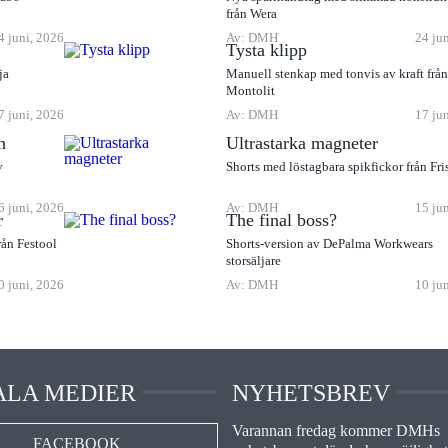
från Wera
4 juni, 2026
Av: DMH
24 ju
Tysta klipp
ja
Manuell stenkap med tonvis av kraft frå
Montolit
7 juni, 2026
Av: DMH
17 ju
n
Ultrastarka magneter
v
Shorts med löstagbara spikfickor från Fri
6 juni, 2026
Av: DMH
15 ju
r
The final boss?
rån Festool
Shorts-version av DePalma Workwears
storsäljare
0 juni, 2026
Av: DMH
10 ju
ALA MEDIER
NYHETSBREV
Varannan fredag kommer DMHs
FACEBOOK