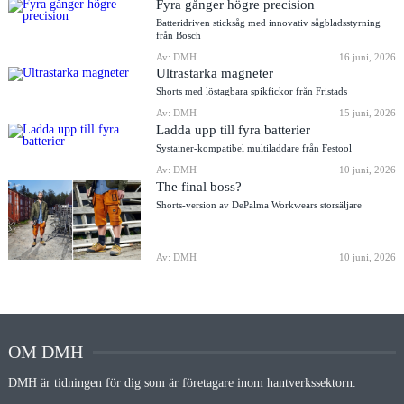
Fyra gånger högre precision
Batteridriven sticksåg med innovativ sågbladsstyrning
från Bosch
Av: DMH
16 juni, 2026
Ultrastarka magneter
Shorts med löstagbara spikfickor från Fristads
Av: DMH
15 juni, 2026
Ladda upp till fyra batterier
Systainer-kompatibel multiladdare från Festool
Av: DMH
10 juni, 2026
The final boss?
Shorts-version av DePalma Workwears storsäljare
Av: DMH
10 juni, 2026
OM DMH
DMH är tidningen för dig som är företagare inom hantverkssektorn.