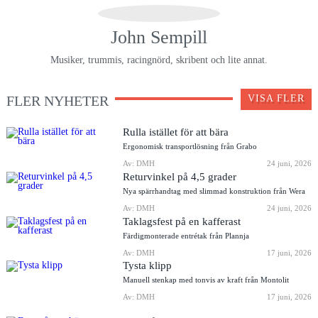
John Sempill
Musiker, trummis, racingnörd, skribent och lite annat.
FLER NYHETER
VISA FLER
Rulla istället för att bära
Ergonomisk transportlösning från Grabo
Av: DMH
24 juni, 2026
Returvinkel på 4,5 grader
Nya spärrhandtag med slimmad konstruktion från Wera
Av: DMH
24 juni, 2026
Taklagsfest på en kafferast
Färdigmonterade entrétak från Plannja
Av: DMH
17 juni, 2026
Tysta klipp
Manuell stenkap med tonvis av kraft från Montolit
Av: DMH
17 juni, 2026