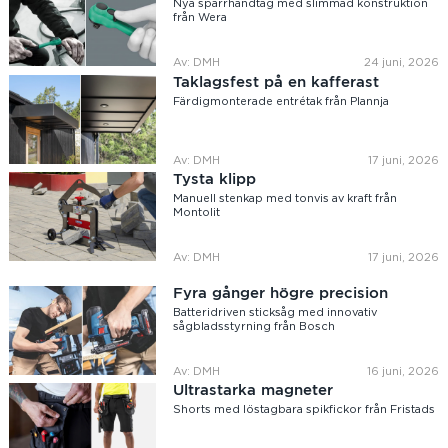
Nya spärrhandtag med slimmad konstruktion
från Wera
Av: DMH
24 juni, 2026
Taklagsfest på en kafferast
Färdigmonterade entrétak från Plannja
Av: DMH
17 juni, 2026
Tysta klipp
Manuell stenkap med tonvis av kraft från
Montolit
Av: DMH
17 juni, 2026
Fyra gånger högre precision
Batteridriven sticksåg med innovativ
sågbladsstyrning från Bosch
Av: DMH
16 juni, 2026
Ultrastarka magneter
Shorts med löstagbara spikfickor från Fristads