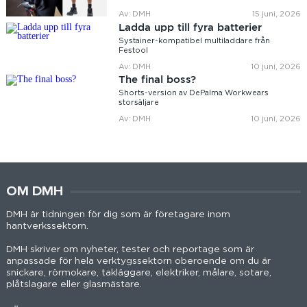
Av: DMH
15 juni, 2026
Ladda upp till fyra batterier
Systainer-kompatibel multiladdare från
Festool
Av: DMH
10 juni, 2026
The final boss?
Shorts-version av DePalma Workwears
storsäljare
Av: DMH
10 juni, 2026
OM DMH
DMH är tidningen för dig som är företagare inom
hantverkssektorn.
DMH skriver om nyheter, tester och reportage som är
anpassade för hela verktygssektorn oberoende om du är
snickare, rörmokare, takläggare, elektriker, målare, sotare,
plåtslagare eller glasmästare.