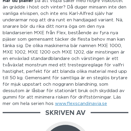
Har du planer
på att vispa saker med högre viskösitet
än grädde i höst och vinter? Då duger minsann inte den
vanliga elvispen, och inte ens Karl-Alfred själv har
underarmar nog att dra runt en handjagad variant. Nä,
snarare bör du rika ditt norra öga om den nya
blandarserien MXE från Flex, bestående av fyra nya
pjäser som gemensamt täcker de flesta behov man kan
tänka sig. De olika maskinerna bär namnen MXE 1000,
MXE 1002, MXE 1200 och MXE 1202, där minstingen är
en enväxlad standardblandare och värstingen är ett
tvåväxlat monstrum med ett trestegsreglage för valfri
hastighet, perfekt för att blanda olika material med upp
till 50 kg. Gemensamt för samtliga är en steglös brytare
för mjuk uppstart och noggrann blandning, som
dessutom är låsbar för stationärt bruk och skyddad av
gummi för att minimera risken för driftstörningar. Läs
mer om hela serien hos
www.flexscandinavia.se
SKRIVEN AV