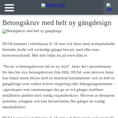
Betongskruv med helt ny gängdesign
HUS4 kommer i storlekarna 8–16 mm och finns med sexkantsskalle,
försänkt skalle och utvändigt gängat huvud, med eller utan
korrosionsskydd. Mer info hittar du på www.hilti.se
”Nu tar vi betongskruven till en ny nivå”, heter det i pressreleasen
för den här nya betongskruven från Hilti. HUS4, som skruven heter,
kan bland annat skryta med en minskad kärndiameter och en helt ny
gängdesign som varken kräver rengöring eller åtdragningsmoment –
egenskaper som sammantaget ska ge en två gånger snabbare
installation jämfört med vanlig expanderskruv. Skruven är dessutom
justerbar, avtagbar och kan återanvändas fler gånger än vanlig
standardskruv.
HUS4 kommer i storlekarna 8–16 mm och finns med sexkantsskalle,