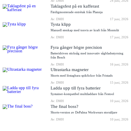
Av: DMH
24 juni, 2026
Taklagsfest på en kafferast
Färdigmonterade entrétak från Plannja
Av: DMH
17 juni, 2026
Tysta klipp
Manuell stenkap med tonvis av kraft från Montolit
Av: DMH
17 juni, 2026
Fyra gånger högre precision
Batteridriven sticksåg med innovativ sågbladsstyrning
från Bosch
Av: DMH
16 juni, 2026
Ultrastarka magneter
Shorts med löstagbara spikfickor från Fristads
Av: DMH
15 juni, 2026
Ladda upp till fyra batterier
Systainer-kompatibel multiladdare från Festool
Av: DMH
10 juni, 2026
The final boss?
Shorts-version av DePalma Workwears storsäljare
Av: DMH
10 juni, 2026