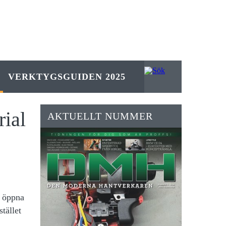
VERKTYGSGUIDEN 2025
rial
AKTUELLT NUMMER
t öppna
tället