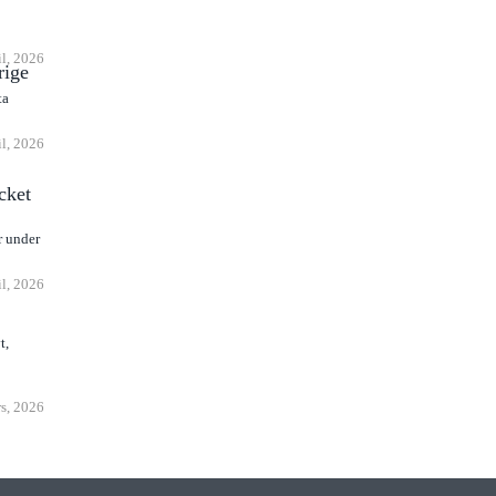
il, 2026
rige
ta
il, 2026
cket
r under
il, 2026
t,
s, 2026