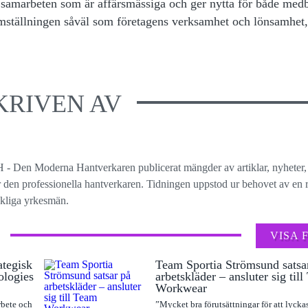
 samarbeten som är affärsmässiga och ger nytta för både med
omställningen såväl som företagens verksamhet och lönsamhet,
KRIVEN AV
 - Den Moderna Hantverkaren publicerat mängder av artiklar, nyheter,
ör den professionella hantverkaren. Tidningen uppstod ur behovet av en r
ckliga yrkesmän.
VISA 
ategisk
Team Sportia Strömsund satsa
ologies
arbetskläder – ansluter sig til
Workwear
rbete och
”Mycket bra förutsättningar för att lyck