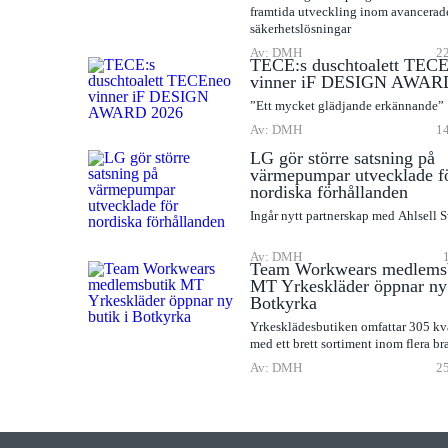
framtida utveckling inom avancerad
säkerhetslösningar
Av: DMH
22
TECE:s duschtoalett TEC
vinner iF DESIGN AWAR
”Ett mycket glädjande erkännande”
Av: DMH
14
LG gör större satsning på
värmepumpar utvecklade f
nordiska förhållanden
Ingår nytt partnerskap med Ahlsell 
Av: DMH
Team Workwears medlems
MT Yrkeskläder öppnar ny 
Botkyrka
Yrkesklädesbutiken omfattar 305 kv
med ett brett sortiment inom flera br
Av: DMH
25