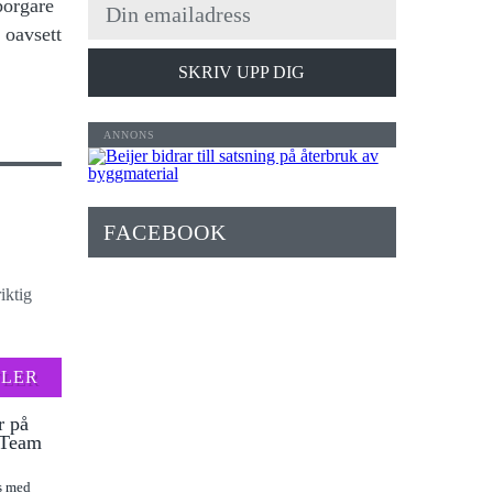
borgare
 oavsett
SKRIV UPP DIG
FACEBOOK
iktig
FLER
r på
l Team
as med