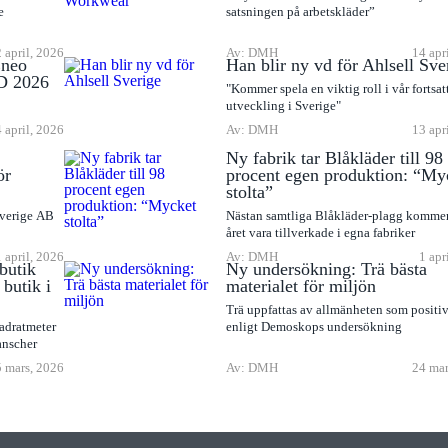
e
satsningen på arbetskläder”
 april, 2026
Av: DMH
14 apr
Eneo
Han blir ny vd för Ahlsell Sve
D 2026
"Kommer spela en viktig roll i vår fortsat
utveckling i Sverige"
 april, 2026
Av: DMH
13 apr
Ny fabrik tar Blåkläder till 98
ör
procent egen produktion: “My
stolta”
Sverige AB
Nästan samtliga Blåkläder-plagg komme
året vara tillverkade i egna fabriker
1 april, 2026
Av: DMH
1 apr
butik
Ny undersökning: Trä bästa
butik i
materialet för miljön
Trä uppfattas av allmänheten som positiv
adratmeter
enligt Demoskops undersökning
anscher
 mars, 2026
Av: DMH
24 mar