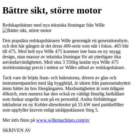
Bättre sikt, större motor
Redskapsbärare med nya tekniska lösningar från Wille
Den populära redskapsbäraren Wille genomgår ett generationsbyte,
och den här gången är det deras 400-serie som står i fokus. 465 blir
till 475. Med helt nya Wille 475 kommer inte bara en ny snygg
design, utan massor av tekniska lösningar för att ytterligare öka
användarvänligheten. Med sina 3 550kg landar nya Wille 475
storleksmässigt precis i mitten av Willes utbud av redskapsbärare.
Tack vare de böjda fram- och bakrutorna, dörren av glas och
instrumentpanelen med låg bygghöjd, är sikten från panoramahytten
ännu bättre än hos föregångaren. Maxhastigheten är som tidigare
40km/h, men numera har den också en väldigt finurlig farthållare
som funkar ungefär som på en personbil. Andra förbättringar
inkluderar en ny Kohler-dieselmotor på 55 kW med partikelfilter
som uppfyller kraven enligt utsläppsklassen Steg 5.
Mer info finns på
www.willemachines.com/sv
SKRIVEN AV