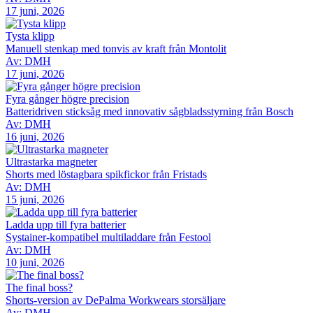
17 juni, 2026
Tysta klipp
Manuell stenkap med tonvis av kraft från Montolit
Av: DMH
17 juni, 2026
Fyra gånger högre precision
Batteridriven sticksåg med innovativ sågbladsstyrning från Bosch
Av: DMH
16 juni, 2026
Ultrastarka magneter
Shorts med löstagbara spikfickor från Fristads
Av: DMH
15 juni, 2026
Ladda upp till fyra batterier
Systainer-kompatibel multiladdare från Festool
Av: DMH
10 juni, 2026
The final boss?
Shorts-version av DePalma Workwears storsäljare
Av: DMH