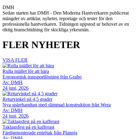
DMH
Sedan starten har DMH - Den Moderna Hantverkaren publicerat
mängder av artiklar, nyheter, reportage och tester för den
professionella hantverkaren. Tidningen uppstod ur behovet av en
riktig branschtidning för skickliga yrkesmän.
FLER NYHETER
VISA FLER
Rulla istället för att bära
Ergonomisk transportlösning från Grabo
Av: DMH
24 juni, 2026
Returvinkel på 4,5 grader
Nya spärrhandtag med slimmad konstruktion från Wera
Av: DMH
24 juni, 2026
Taklagsfest på en kafferast
Färdigmonterade entrétak från Plannja
Av: DMH