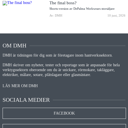
The final boss?
Shorts-version av DePalma Workwears storsäljare
Av: DMH
10 juni, 2026
OM DMH
DMH är tidningen för dig som är företagare inom hantverkssektorn.
DMH skriver om nyheter, tester och reportage som är anpassade för hela
verktygssektorn oberoende om du är snickare, rörmokare, takläggare,
elektriker, målare, sotare, plåtslagare eller glasmästare.
LÄS MER OM DMH
SOCIALA MEDIER
FACEBOOK