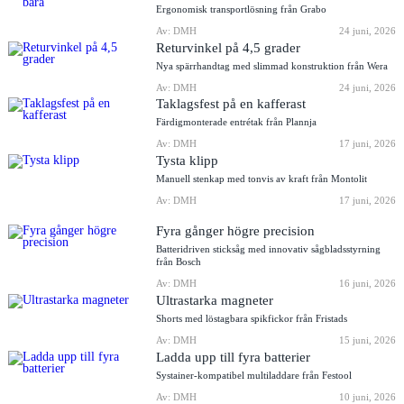
Ergonomisk transportlösning från Grabo
Av: DMH
24 juni, 2026
Returvinkel på 4,5 grader
Nya spärrhandtag med slimmad konstruktion från Wera
Av: DMH
24 juni, 2026
Taklagsfest på en kafferast
Färdigmonterade entrétak från Plannja
Av: DMH
17 juni, 2026
Tysta klipp
Manuell stenkap med tonvis av kraft från Montolit
Av: DMH
17 juni, 2026
Fyra gånger högre precision
Batteridriven sticksåg med innovativ sågbladsstyrning
från Bosch
Av: DMH
16 juni, 2026
Ultrastarka magneter
Shorts med löstagbara spikfickor från Fristads
Av: DMH
15 juni, 2026
Ladda upp till fyra batterier
Systainer-kompatibel multiladdare från Festool
Av: DMH
10 juni, 2026