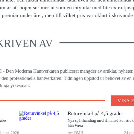
 är att hojen ser mer ut som en citybike med lite extra tjusi
emiär under året, men till vilket pris var oklart i skrivande
KRIVEN AV
 - Den Moderna Hantverkaren publicerat mängder av artiklar, nyheter,
ör den professionella hantverkaren. Tidningen uppstod ur behovet av en r
ckliga yrkesmän.
VISA 
Returvinkel på 4,5 grader
rabo
Nya spärrhandtag med slimmad konstruk
från Wera
4 juni, 2026
Av: DMH
24 ju