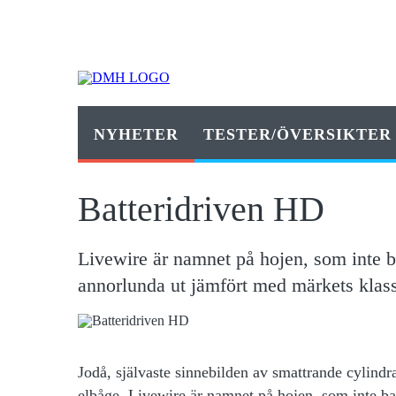
NYHETER
TESTER/ÖVERSIKTER
Batteridriven HD
Livewire är namnet på hojen, som inte ba
annorlunda ut jämfört med märkets klas
Jodå, självaste sinnebilden av smattrande cylindr
elbåge. Livewire är namnet på hojen, som inte bar