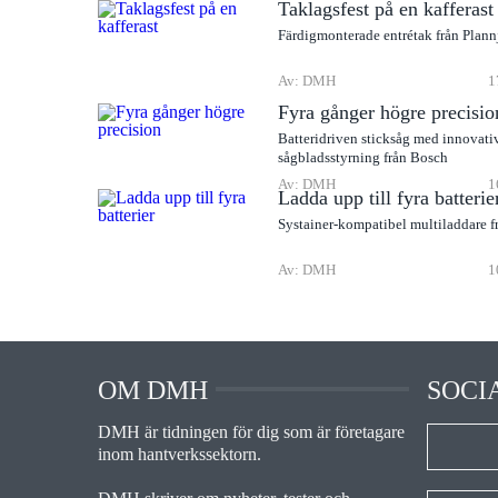
Taklagsfest på en kafferast
Färdigmonterade entrétak från Plann
Av: DMH
1
Fyra gånger högre precisio
Batteridriven sticksåg med innovati
sågbladsstyrning från Bosch
Av: DMH
1
Ladda upp till fyra batterie
Systainer-kompatibel multiladdare f
Av: DMH
1
OM DMH
SOCI
DMH är tidningen för dig som är företagare
inom hantverkssektorn.