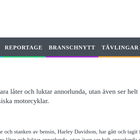
REPORTAGE
BRANSCHNYTT
TÄVLINGAR
ra låter och luktar annorlunda, utan även ser helt
siska motorcyklar.
ar och stanken av bensin, Harley Davidson, har gått och tagit
a låter och luktar annorlunda, utan även ser helt annorlunda 