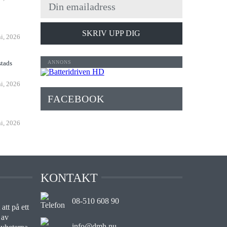
n
SKRIV UPP DIG
ni, 2026
stads
ni, 2026
FACEBOOK
ni, 2026
KONTAKT
08-510 608 90
att på ett
 av
info@dmh.nu