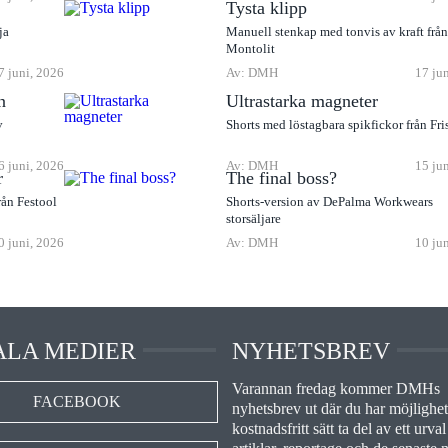
Tysta klipp
ja
Manuell stenkap med tonvis av kraft frå
Montolit
7 juni, 2026
Av: DMH
17 ju
n
Ultrastarka magneter
v
Shorts med löstagbara spikfickor från Fri
6 juni, 2026
Av: DMH
15 ju
r
The final boss?
rån Festool
Shorts-version av DePalma Workwears
storsäljare
0 juni, 2026
Av: DMH
10 ju
ALA MEDIER
NYHETSBREV
Varannan fredag kommer DMHs
FACEBOOK
nyhetsbrev ut där du har möjlighet 
kostnadsfritt sätt ta del av ett urval