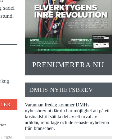
g sadel
 stund.
PRENUMERERA NU
iktig
DMHS NYHETSBREV
FLER
Varannan fredag kommer DMHs
nyhetsbrev ut där du har möjlighet att på ett
kostnadsfritt sätt ta del av ett urval av
artiklar, reportage och de senaste nyheterna
tion
från branschen.
ni, 2026