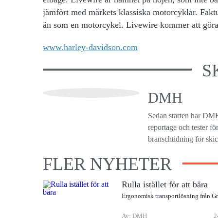
jämfört med märkets klassiska motorcyklar. Faktum
än som en motorcykel. Livewire kommer att göra pr
www.harley-davidson.com
S
DMH
Sedan starten har DMH
reportage och tester f
branschtidning för ski
FLER NYHETER
Rulla istället för att bära
Ergonomisk transportlösning från G
Av: DMH
2