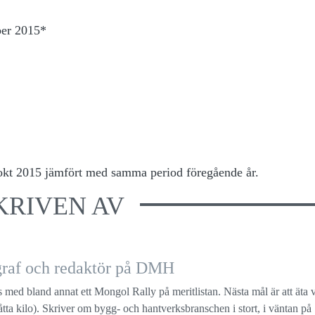
ber 2015*
-okt 2015 jämfört med samma period föregående år.
KRIVEN AV
ograf och redaktör på DMH
s med bland annat ett Mongol Rally på meritlistan. Nästa mål är att äta 
a åtta kilo). Skriver om bygg- och hantverksbranschen i stort, i väntan på