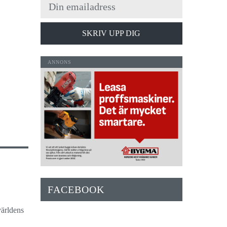
SKRIV UPP DIG
FACEBOOK
världens