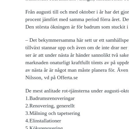
Från augusti till och med oktober i år har det gj
procent jämfört med samma period förra året. Det
Den största ökningen är för badrum som stuckit 
– Det bekymmersamma här sett ur ett samhällspers
tillväxt stannar upp och även om de inte drar ner 
ser är att under nästa år händer sannolikt två sake
marknaden onaturligt kraftfullt tömts av på uppdr
av nästa år är något man måste planera för. Även 
Nilsson, vd på Offerta.se
De mest anlitade rot-tjänsterna under augusti-ok
1.Badrumsrenoveringar
2.Renovering, generellt
3.Målning och tapetsering
4.Elinstallationer
5.Köksrenovering