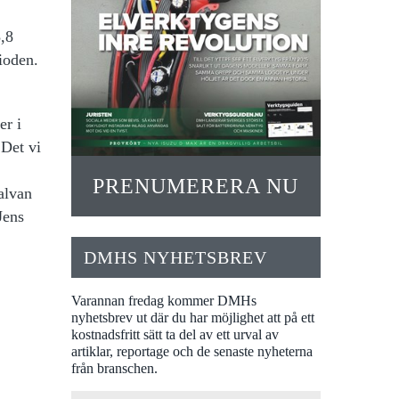
8,8
ioden.
er i
 Det vi
PRENUMERERA NU
alvan
Jens
DMHS NYHETSBREV
Varannan fredag kommer DMHs
nyhetsbrev ut där du har möjlighet att på ett
kostnadsfritt sätt ta del av ett urval av
artiklar, reportage och de senaste nyheterna
från branschen.