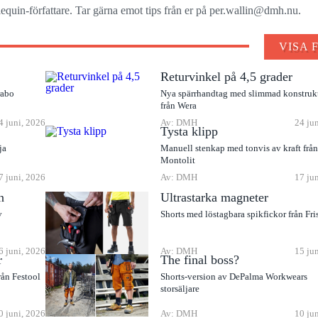
quin-författare. Tar gärna emot tips från er på per.wallin@dmh.nu.
VISA 
Returvinkel på 4,5 grader
rabo
Nya spärrhandtag med slimmad konstruk
från Wera
4 juni, 2026
Av: DMH
24 ju
Tysta klipp
ja
Manuell stenkap med tonvis av kraft frå
Montolit
7 juni, 2026
Av: DMH
17 ju
n
Ultrastarka magneter
v
Shorts med löstagbara spikfickor från Fri
6 juni, 2026
Av: DMH
15 ju
r
The final boss?
rån Festool
Shorts-version av DePalma Workwears
storsäljare
0 juni, 2026
Av: DMH
10 ju