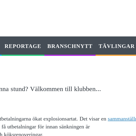
REPORTAGE
BRANSCHNYTT
TÄVLINGAR
enna stund? Välkommen till klubben...
utbetalningarna ökat explosionsartat. Det visar en
sammanställ
 få utbetalningar för innan sänkningen är
ch köksrenoveringar.