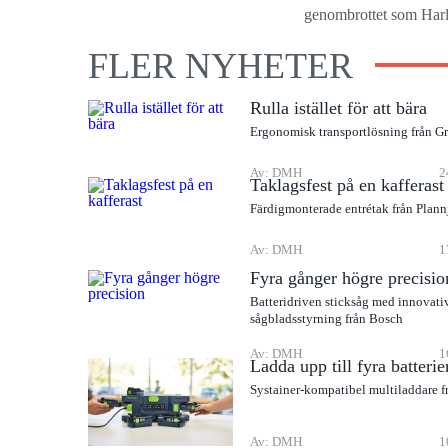
genombrottet som Harle
FLER NYHETER
Rulla istället för att bära
Ergonomisk transportlösning från G
Av: DMH
2
Taklagsfest på en kafferast
Färdigmonterade entrétak från Plann
Av: DMH
1
Fyra gånger högre precisio
Batteridriven sticksåg med innovati
sågbladsstyrning från Bosch
Av: DMH
1
Ladda upp till fyra batterie
Systainer-kompatibel multiladdare f
Av: DMH
1