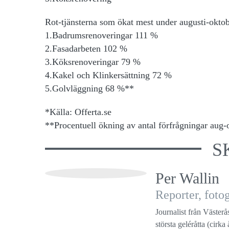
Rot-tjänsterna som ökat mest under augusti-okto
1.Badrumsrenoveringar 111 %
2.Fasadarbeten 102 %
3.Köksrenoveringar 79 %
4.Kakel och Klinkersättning 72 %
5.Golvläggning 68 %**
*Källa: Offerta.se
**Procentuell ökning av antal förfrågningar aug
S
Per Wallin
Reporter, fot
Journalist från Västerå
största geléråtta (cirk