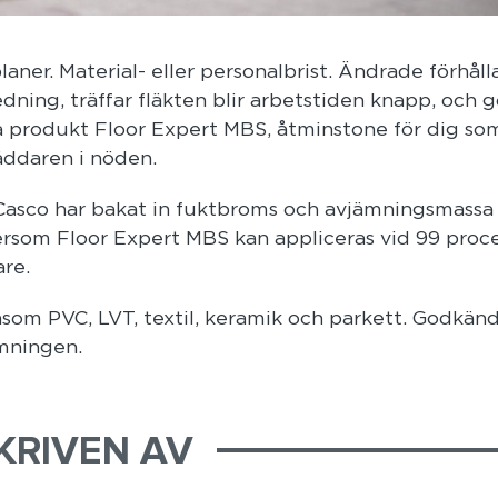
splaner. Material- eller personalbrist. Ändrade förhål
edning, träffar fläkten blir arbetstiden knapp, och 
nya produkt Floor Expert MBS, åtminstone för dig so
räddaren i nöden.
 Casco har bakat in fuktbroms och avjämningsmassa 
ersom Floor Expert MBS kan appliceras vid 99 proc
are.
såsom PVC, LVT, textil, keramik och parkett. Godkänd
mningen.
KRIVEN AV