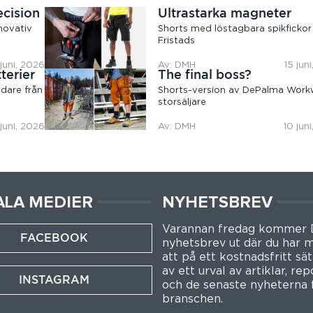
ecision
Ultrastarka magneter
novativ
Shorts med löstagbara spikfickor
Fristads
 juni, 2026
Av: DMH
15 jun
terier
The final boss?
dare från
Shorts-version av DePalma Work
storsäljare
 juni, 2026
Av: DMH
10 jun
ALA MEDIER
NYHETSBREV
Varannan fredag kommer
FACEBOOK
nyhetsbrev ut där du har m
att på ett kostnadsfritt sät
av ett urval av artiklar, re
INSTAGRAM
och de senaste nyheterna 
branschen.