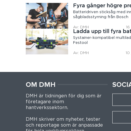
Fyra gånger högre pr
Batteridriven sticksåg med in
sågbladsstyrning från Bosch
Av: DMH
16
Ladda upp till fyra bat
Systainer-kompatibel multilad
Festool
Av: DMH
10
OM DMH
SOCI
DMH är tidningen för dig som är
företagare inom
hantverkssektorn.
DMH skriver om nyheter, tester
och reportage som är anpassade
för hela verktygssektorn