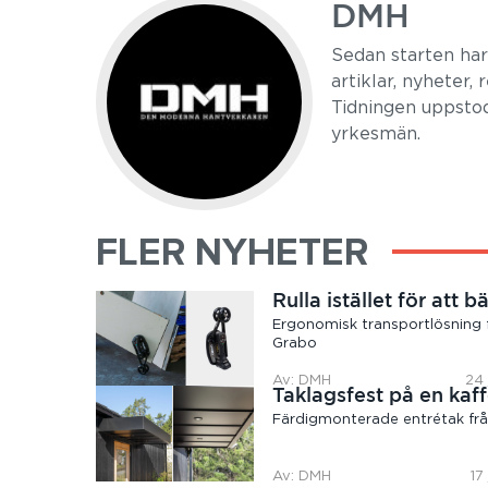
DMH
Sedan starten ha
artiklar, nyheter,
Tidningen uppstod
yrkesmän.
FLER NYHETER
Rulla istället för att b
Ergonomisk transportlösning 
Grabo
Av: DMH
24 
Taklagsfest på en kaff
Färdigmonterade entrétak frå
Av: DMH
17