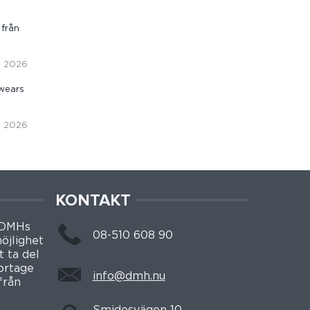
 från
i, 2026
wears
i, 2026
KONTAKT
 DMHs
08-510 608 90
öjlighet
t ta del
portage
info@dmh.nu
från
Smidesvägen 10