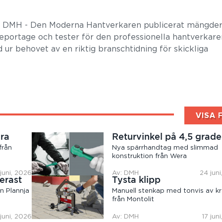
r DMH - Den Moderna Hantverkaren publicerat mängder
 reportage och tester för den professionella hantverkare
 ur behovet av en riktig branschtidning för skickliga
VISA 
ära
Returvinkel på 4,5 grade
från
Nya spärrhandtag med slimmad
konstruktion från Wera
juni, 2026
Av: DMH
24 jun
erast
Tysta klipp
n Plannja
Manuell stenkap med tonvis av kr
från Montolit
 juni, 2026
Av: DMH
17 jun