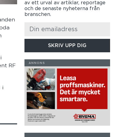
av ett urval av artiklar, reportage
och de senaste nyheterna från
branschen.
landen
goda
m
SKRIV UPP DIG
i
ent RF
 i