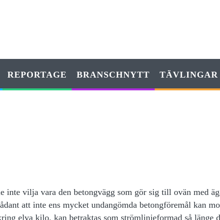
REPORTAGE
BRANSCHNYTT
TÄVLINGAR
inte vilja vara den betongvägg som gör sig till ovän med äg
 sådant att inte ens mycket undangömda betongföremål kan m
ring elva kilo, kan betraktas som strömlinjeformad så länge d