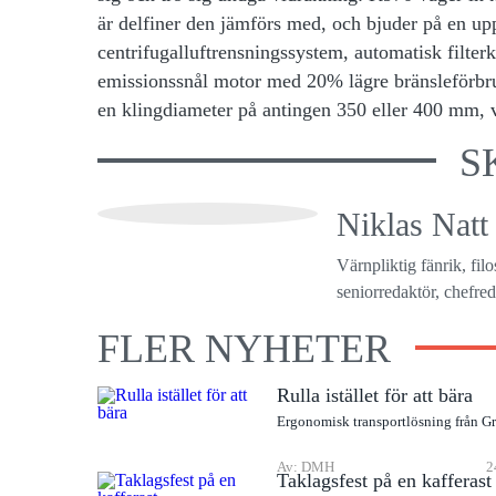
är delfiner den jämförs med, och bjuder på en u
centrifugalluftrensningssystem, automatisk filte
emissionssnål motor med 20% lägre bränsleförbru
en klingdiameter på antingen 350 eller 400 mm, 
S
Niklas Natt
Värnpliktig fänrik, fil
seniorredaktör, chefreda
FLER NYHETER
Rulla istället för att bära
Ergonomisk transportlösning från G
Av: DMH
2
Taklagsfest på en kafferast