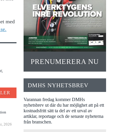
det med
se.
PRENUMERERA NU
r,
DMHS NYHETSBREV
FLER
Varannan fredag kommer DMHs
nyhetsbrev ut där du har möjlighet att på ett
kostnadsfritt sätt ta del av ett urval av
tion
artiklar, reportage och de senaste nyheterna
från branschen.
ni, 2026