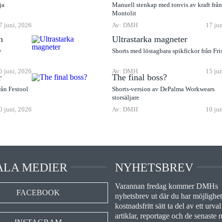
ja
Manuell stenkap med tonvis av kraft frå
Montolit
7 juni, 2026
Av: DMH
17 ju
n
Ultrastarka magneter
v
Shorts med löstagbara spikfickor från Fri
6 juni, 2026
Av: DMH
15 ju
r
The final boss?
rån Festool
Shorts-version av DePalma Workwears
storsäljare
0 juni, 2026
Av: DMH
10 ju
ALA MEDIER
NYHETSBREV
Varannan fredag kommer DMHs
FACEBOOK
nyhetsbrev ut där du har möjlighet 
kostnadsfritt sätt ta del av ett urval
artiklar, reportage och de senaste 