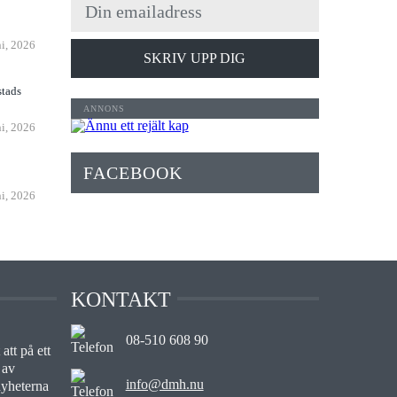
n
ni, 2026
SKRIV UPP DIG
stads
ni, 2026
FACEBOOK
ni, 2026
KONTAKT
08-510 608 90
att på ett
 av
info@dmh.nu
nyheterna