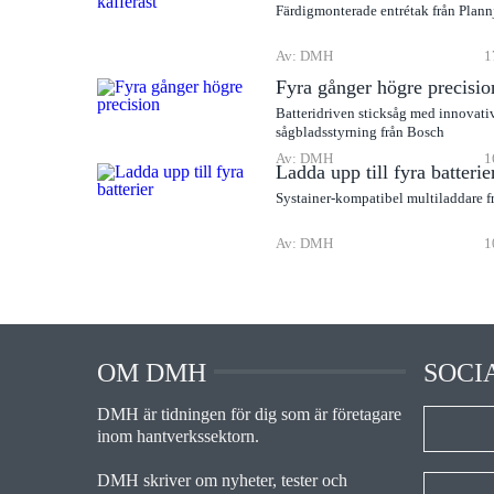
Färdigmonterade entrétak från Plann
Av: DMH
1
Fyra gånger högre precisio
Batteridriven sticksåg med innovati
sågbladsstyrning från Bosch
Av: DMH
1
Ladda upp till fyra batterie
Systainer-kompatibel multiladdare f
Av: DMH
1
OM DMH
SOCI
DMH är tidningen för dig som är företagare
inom hantverkssektorn.
DMH skriver om nyheter, tester och