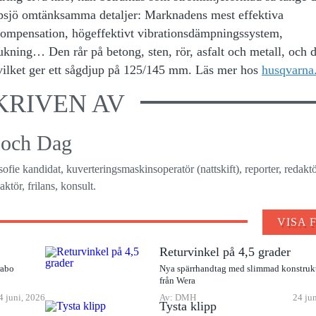
ppsjö omtänksamma detaljer: Marknadens mest effektiva
rkompensation, högeffektivt vibrationsdämpningssystem,
kning… Den rår på betong, sten, rör, asfalt och metall, och 
vilket ger ett sågdjup på 125/145 mm. Läs mer hos
husqvarna.
KRIVEN AV
 och Dag
osofie kandidat, kuverteringsmaskinsoperatör (nattskift), reporter, redaktö
ktör, frilans, konsult.
VISA 
Returvinkel på 4,5 grader
rabo
Nya spärrhandtag med slimmad konstruk
från Wera
4 juni, 2026
Av: DMH
24 ju
Tysta klipp