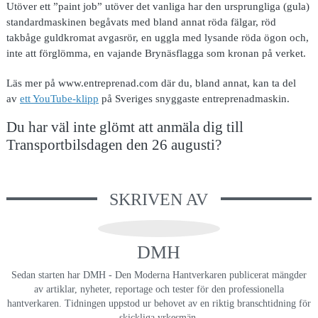
Utöver ett ”paint job” utöver det vanliga har den ursprungliga (gula)
standardmaskinen begåvats med bland annat röda fälgar, röd
takbåge guldkromat avgasrör, en uggla med lysande röda ögon och,
inte att förglömma, en vajande Brynäsflagga som kronan på verket.
Läs mer på www.entreprenad.com där du, bland annat, kan ta del
av
ett YouTube-klipp
på Sveriges snyggaste entreprenadmaskin.
Du har väl inte glömt att anmäla dig till
Transportbilsdagen den 26 augusti?
SKRIVEN AV
DMH
Sedan starten har DMH - Den Moderna Hantverkaren publicerat mängder
av artiklar, nyheter, reportage och tester för den professionella
hantverkaren. Tidningen uppstod ur behovet av en riktig branschtidning för
skickliga yrkesmän.