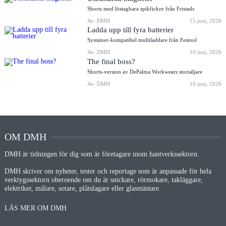
Shorts med löstagbara spikfickor från Fristads
Av: DMH
15 juni, 2026
Ladda upp till fyra batterier
Systainer-kompatibel multiladdare från Festool
Av: DMH
10 juni, 2026
The final boss?
Shorts-version av DePalma Workwears storsäljare
Av: DMH
10 juni, 2026
OM DMH
DMH är tidningen för dig som är företagare inom hantverkssektorn.
DMH skriver om nyheter, tester och reportage som är anpassade för hela
verktygssektorn oberoende om du är snickare, rörmokare, takläggare,
elektriker, målare, sotare, plåtslagare eller glasmästare.
LÄS MER OM DMH