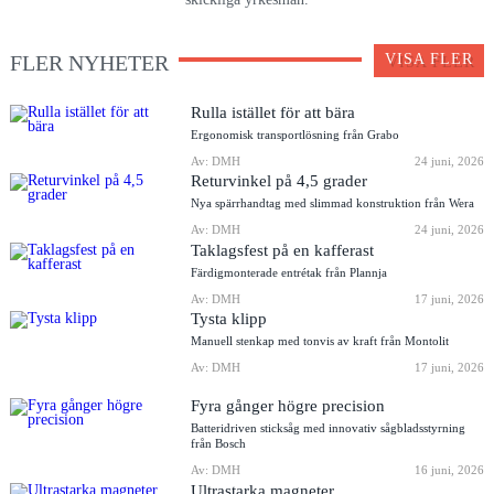
FLER NYHETER
VISA FLER
Rulla istället för att bära
Ergonomisk transportlösning från Grabo
Av: DMH
24 juni, 2026
Returvinkel på 4,5 grader
Nya spärrhandtag med slimmad konstruktion från Wera
Av: DMH
24 juni, 2026
Taklagsfest på en kafferast
Färdigmonterade entrétak från Plannja
Av: DMH
17 juni, 2026
Tysta klipp
Manuell stenkap med tonvis av kraft från Montolit
Av: DMH
17 juni, 2026
Fyra gånger högre precision
Batteridriven sticksåg med innovativ sågbladsstyrning
från Bosch
Av: DMH
16 juni, 2026
Ultrastarka magneter