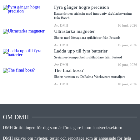
Fyra gånger högre precision
Batteridriven sticksåg med innovativ sågbladsstyrning
från Bosch
Av: DMH
16 juni, 2026
Ultrastarka magneter
Shorts med löstagbara spikfickor från Fristads
Av: DMH
15 juni, 2026
Ladda upp till fyra batterier
Systainer-kompatibel multiladdare från Festool
Av: DMH
10 juni, 2026
The final boss?
Shorts-version av DePalma Workwears storsäljare
Av: DMH
10 juni, 2026
OM DMH
DMH är tidningen för dig som är företagare inom hantverkssektorn.
DMH skriver om nyheter, tester och reportage som är anpassade för hela