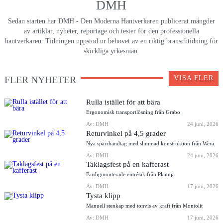
DMH
Sedan starten har DMH - Den Moderna Hantverkaren publicerat mängder
av artiklar, nyheter, reportage och tester för den professionella
hantverkaren. Tidningen uppstod ur behovet av en riktig branschtidning för
skickliga yrkesmän.
FLER NYHETER
VISA FLER
Rulla istället för att bära
Ergonomisk transportlösning från Grabo
Av: DMH
24 juni, 2026
Returvinkel på 4,5 grader
Nya spärrhandtag med slimmad konstruktion från Wera
Av: DMH
24 juni, 2026
Taklagsfest på en kafferast
Färdigmonterade entrétak från Plannja
Av: DMH
17 juni, 2026
Tysta klipp
Manuell stenkap med tonvis av kraft från Montolit
Av: DMH
17 juni, 2026