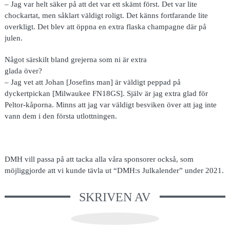
– Jag var helt säker på att det var ett skämt först. Det var lite
chockartat, men såklart väldigt roligt. Det känns fortfarande lite
overkligt. Det blev att öppna en extra flaska champagne där på
julen.
Något särskilt bland grejerna som ni är extra
glada över?
– Jag vet att Johan [Josefins man] är väldigt peppad på
dyckertpickan [Milwaukee FN18GS]. Själv är jag extra glad för
Peltor-kåporna. Minns att jag var väldigt besviken över att jag inte
vann dem i den första utlottningen.
DMH vill passa på att tacka alla våra sponsorer också, som
möjliggjorde att vi kunde tävla ut “DMH:s Julkalender” under 2021.
SKRIVEN AV