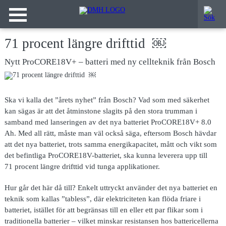
71 procent längre drifttid ￼
Nytt ProCORE18V+ – batteri med ny cellteknik från Bosch
Ska vi kalla det ”årets nyhet” från Bosch? Vad som med säkerhet
kan sägas är att det åtminstone slagits på den stora trumman i
samband med lanseringen av det nya batteriet ProCORE18V+ 8.0
Ah. Med all rätt, måste man väl också säga, eftersom Bosch hävdar
att det nya batteriet, trots samma energikapacitet, mått och vikt som
det befintliga ProCORE18V-batteriet, ska kunna leverera upp till
71 procent längre drifttid vid tunga applikationer.
Hur går det här då till? Enkelt uttryckt använder det nya batteriet en
teknik som kallas ”tabless”, där elektriciteten kan flöda friare i
batteriet, istället för att begränsas till en eller ett par flikar som i
traditionella batterier – vilket minskar resistansen hos battericellerna