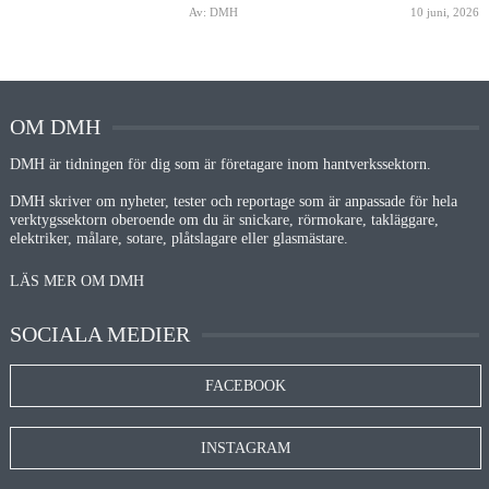
Av: DMH
10 juni, 2026
OM DMH
DMH är tidningen för dig som är företagare inom hantverkssektorn.
DMH skriver om nyheter, tester och reportage som är anpassade för hela
verktygssektorn oberoende om du är snickare, rörmokare, takläggare,
elektriker, målare, sotare, plåtslagare eller glasmästare.
LÄS MER OM DMH
SOCIALA MEDIER
FACEBOOK
INSTAGRAM