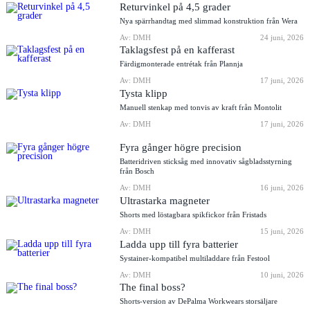
Returvinkel på 4,5 grader
Nya spärrhandtag med slimmad konstruktion från Wera
Av: DMH
24 juni, 2026
Taklagsfest på en kafferast
Färdigmonterade entrétak från Plannja
Av: DMH
17 juni, 2026
Tysta klipp
Manuell stenkap med tonvis av kraft från Montolit
Av: DMH
17 juni, 2026
Fyra gånger högre precision
Batteridriven sticksåg med innovativ sågbladsstyrning
från Bosch
Av: DMH
16 juni, 2026
Ultrastarka magneter
Shorts med löstagbara spikfickor från Fristads
Av: DMH
15 juni, 2026
Ladda upp till fyra batterier
Systainer-kompatibel multiladdare från Festool
Av: DMH
10 juni, 2026
The final boss?
Shorts-version av DePalma Workwears storsäljare