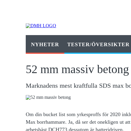
NYHETER
TESTER/ÖVERSIKTER
52 mm massiv betong
Marknadens mest kraftfulla SDS max b
Om din bucket
list som yrkesproffs för 2020 in
Max borrhammare. Ja, då ser det onekligen ut att
arbetshäst DCH773 dessutom är batteridriven.