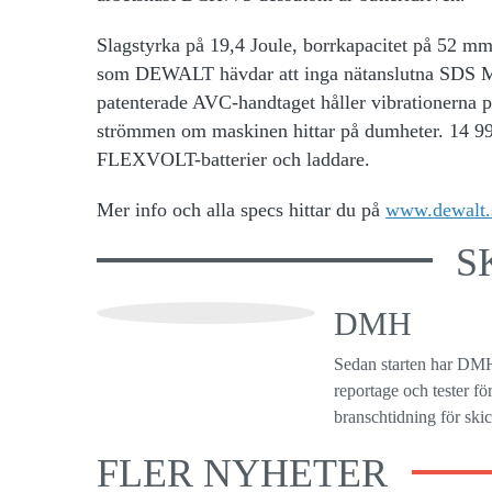
Slagstyrka på 19,4 Joule, borrkapacitet på 52 mm
som DEWALT hävdar att inga nätanslutna SDS M
patenterade AVC-handtaget håller vibrationerna på
strömmen om maskinen hittar på dumheter. 14 99
FLEXVOLT-batterier och laddare.
Mer info och alla specs hittar du på
www.dewalt.
S
DMH
Sedan starten har DMH
reportage och tester f
branschtidning för ski
FLER NYHETER