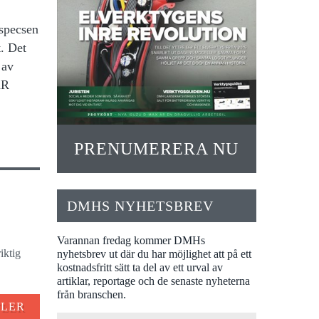
 specsen
. Det
 av
XR
PRENUMERERA NU
DMHS NYHETSBREV
Varannan fredag kommer DMHs
iktig
nyhetsbrev ut där du har möjlighet att på ett
kostnadsfritt sätt ta del av ett urval av
artiklar, reportage och de senaste nyheterna
från branschen.
FLER