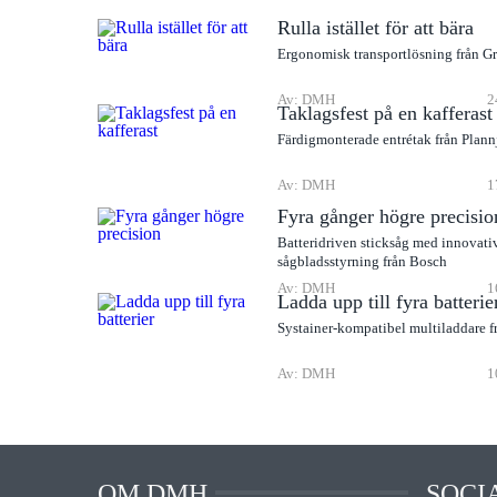
Rulla istället för att bära
Ergonomisk transportlösning från G
Av: DMH
2
Taklagsfest på en kafferast
Färdigmonterade entrétak från Plann
Av: DMH
1
Fyra gånger högre precisio
Batteridriven sticksåg med innovati
sågbladsstyrning från Bosch
Av: DMH
1
Ladda upp till fyra batterie
Systainer-kompatibel multiladdare f
Av: DMH
1
OM DMH
SOCI