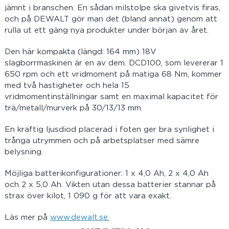
jämnt i branschen. En sådan milstolpe ska givetvis firas,
och på DEWALT gör man det (bland annat) genom att
rulla ut ett gäng nya produkter under början av året.
Den här kompakta (längd: 164 mm) 18V
slagborrmaskinen är en av dem. DCD100, som levererar 1
650 rpm och ett vridmoment på matiga 68 Nm, kommer
med två hastigheter och hela 15
vridmomentinställningar samt en maximal kapacitet för
trä/metall/murverk på 30/13/13 mm.
En kraftig ljusdiod placerad i foten ger bra synlighet i
trånga utrymmen och på arbetsplatser med sämre
belysning.
Möjliga batterikonfigurationer: 1 x 4,0 Ah, 2 x 4,0 Ah
och 2 x 5,0 Ah. Vikten utan dessa batterier stannar på
strax över kilot, 1 090 g för att vara exakt.
Läs mer på
www.dewalt.se.