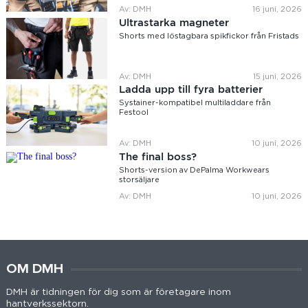
Av: DMH
16 juni, 2026
Ultrastarka magneter
Shorts med löstagbara spikfickor från Fristads
Av: DMH
15 juni, 2026
Ladda upp till fyra batterier
Systainer-kompatibel multiladdare från
Festool
Av: DMH
10 juni, 2026
The final boss?
Shorts-version av DePalma Workwears
storsäljare
Av: DMH
10 juni, 2026
OM DMH
DMH är tidningen för dig som är företagare inom
hantverkssektorn.