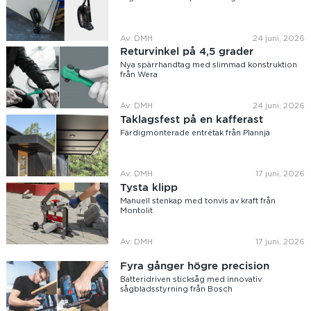
Av: DMH
24 juni, 2026
Returvinkel på 4,5 grader
Nya spärrhandtag med slimmad konstruktion
från Wera
Av: DMH
24 juni, 2026
Taklagsfest på en kafferast
Färdigmonterade entrétak från Plannja
Av: DMH
17 juni, 2026
Tysta klipp
Manuell stenkap med tonvis av kraft från
Montolit
Av: DMH
17 juni, 2026
Fyra gånger högre precision
Batteridriven sticksåg med innovativ
sågbladsstyrning från Bosch