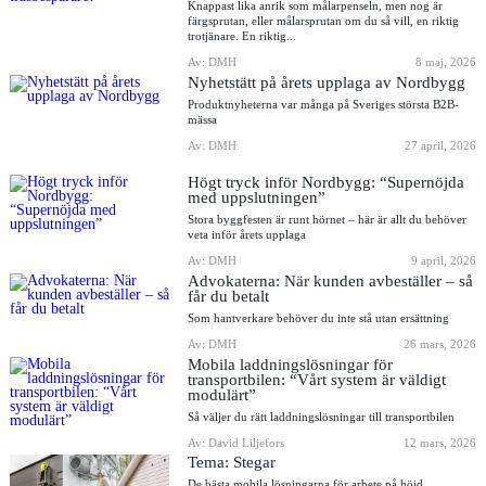
Knappast lika anrik som målarpenseln, men nog är
färgsprutan, eller målarsprutan om du så vill, en riktig
trotjänare. En riktig...
Av: DMH
8 maj, 2026
Nyhetstätt på årets upplaga av Nordbygg
Produktnyheterna var många på Sveriges största B2B-
mässa
Av: DMH
27 april, 2026
Högt tryck inför Nordbygg: “Supernöjda
med uppslutningen”
Stora byggfesten är runt hörnet – här är allt du behöver
veta inför årets upplaga
Av: DMH
9 april, 2026
Advokaterna: När kunden avbeställer – så
får du betalt
Som hantverkare behöver du inte stå utan ersättning
Av: DMH
26 mars, 2026
Mobila laddningslösningar för
transportbilen: “Vårt system är väldigt
modulärt”
Så väljer du rätt laddningslösningar till transportbilen
Av: David Liljefors
12 mars, 2026
Tema: Stegar
De bästa mobila lösningarna för arbete på höjd