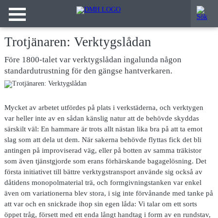
Trotjänaren: Verktygslådan
Före 1800-talet var verktygslådan ingalunda någon
standardutrustning för den gängse hantverkaren.
Mycket av arbetet
utfördes på plats i verkstäderna, och verktygen
var heller inte av en sådan känslig natur att de behövde skyddas
särskilt väl: En hammare är trots allt nästan lika bra på att ta emot
slag som att dela ut dem. När sakerna behövde flyttas fick det bli
antingen på improviserad väg, eller på botten av samma träkistor
som även tjänstgjorde som erans förhärskande bagagelösning. Det
första initiativet till bättre verktygstransport använde sig också av
dåtidens monopolmaterial trä, och formgivningstanken var enkel
även om variationerna blev stora, i sig inte förvånande med tanke på
att var och en snickrade ihop sin egen låda: Vi talar om ett sorts
öppet tråg, försett med ett enda långt handtag i form av en rundstav,