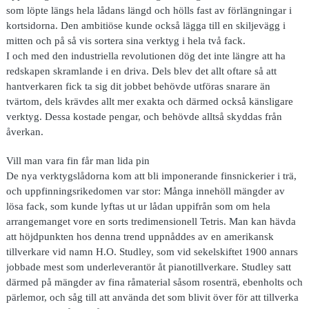
som löpte längs hela lådans längd och hölls fast av förlängningar i
kortsidorna. Den ambitiöse kunde också lägga till en skiljevägg i
mitten och på så vis sortera sina verktyg i hela två fack.
I och med den industriella revolutionen dög det inte längre att ha
redskapen skramlande i en driva. Dels blev det allt oftare så att
hantverkaren fick ta sig dit jobbet behövde utföras snarare än
tvärtom, dels krävdes allt mer exakta och därmed också känsligare
verktyg. Dessa kostade pengar, och behövde alltså skyddas från
åverkan.
Vill man vara fin får man lida pin
De nya verktygslådorna kom att bli imponerande finsnickerier i trä,
och uppfinningsrikedomen var stor: Många innehöll mängder av
lösa fack, som kunde lyftas ut ur lådan uppifrån som om hela
arrangemanget vore en sorts tredimensionell Tetris. Man kan hävda
att höjdpunkten hos denna trend uppnåddes av en amerikansk
tillverkare vid namn H.O. Studley, som vid sekelskiftet 1900 annars
jobbade mest som underleverantör åt pianotillverkare. Studley satt
därmed på mängder av fina råmaterial såsom rosenträ, ebenholts och
pärlemor, och såg till att använda det som blivit över för att tillverka