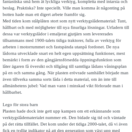
fantastiska små hem åt lyckliga verktyg, kompletta med intarsia och
beslag. Praktiska? Inte speciellt. Ville man komma åt någonting på
botten hade man ett digert arbete framför sig.
Med tiden kom stålplåten stort som nytt verktygslådematerial: Tunt,
hållbart och med möjligheter till nya finurliga lösningar. Urfadern till
dessa var verktygslådor i emaljerat gjutjärn som levererades
tillsammans med 1900-talets tidiga traktorer, fulla av verktyg för
arbeten i motorrummet och fastspända utanpå fordonet. De nya
lådorna utvecklade snart en helt egen uppsättning funktioner, mest
bemärkt i form av den gångjärnsförsedda öppningsfunktion som
låter ägaren få översikt och tillgång till samtliga lådans våningsplan
på en och samma gång. När plasten erövrade samhället började man
även tillverka samma sorts låda i detta material, om än inte till
allmänhetens jubel: Vad man vann i minskad vikt förlorade man i
hållbarhet.
Lego för stora barn
Plasten hade dock inte gett upp kampen om ett erkännande som
verktygslådematerialet nummer ett. Den bidade sig tid och väntade
på det rätta tillfället. Det kom under det tidiga 2000-talet, då vi även
fick en tydlig indikator på att den generation som växt upp med