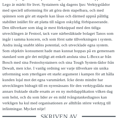
Lego är märkt för livet. Systainern såg dagens ljus: Verktygslådor
med speciell utformning för att göra dem stapelbara, och med
spännen som gör att stapeln kan låsas och därmed uppnå pålitlig
stabilitet istället för att platta till någon oskyldig förbipasserande.
Den tillverkare som idag är mest förknippad med den tidiga
utvecklingen är Festool, tack vare närbesläktade bolaget Tanos som
ingår i samma koncern, och som först satte tillverkningen i system.
Andra insåg snabbt idéns potential, och utvecklade egna system.
Som objektiv konsument hade man kunnat hoppas på en gemensam
standard som gör det möjligt att enkelt ansluta sina L-Boxx:ar från
Bosch med sina Festoolsystainers och sina Tough System-lådor från
Dewalt, men icke. I vanlig ordning ser varje tillverkare sin unika
utformning som ytterligare ett starkt argument i kampen för att hålla
kunden lojal mot det egna varumärket. Icke desto mindre har
utvecklingen bidragit till en nyrenässans för den verktygslåda man
annars fruktade skulle ersatts av en ny mobilapplikation vilken dag
som helst, och du som lider av en mild tvångstankediagnos kan
verkligen ha kul med organisationen av alltifrån större verktyg till
infästningar. Mycket nöje!
SKRIVEN AV