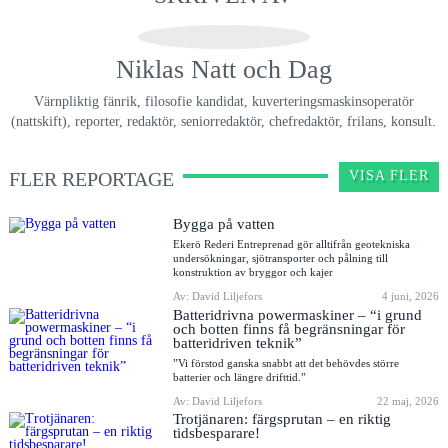
Niklas Natt och Dag
Värnpliktig fänrik, filosofie kandidat, kuverteringsmaskinsoperatör
(nattskift), reporter, redaktör, seniorredaktör, chefredaktör, frilans, konsult.
FLER REPORTAGE
VISA FLER
Bygga på vatten
Ekerö Rederi Entreprenad gör alltifrån geotekniska
undersökningar, sjötransporter och pålning till
konstruktion av bryggor och kajer
Av: David Liljefors
4 juni, 2026
Batteridrivna powermaskiner – “i grund
och botten finns få begränsningar för
batteridriven teknik”
”Vi förstod ganska snabbt att det behövdes större
batterier och längre drifttid.”
Av: David Liljefors
22 maj, 2026
Trotjänaren: färgsprutan – en riktig
tidsbesparare!