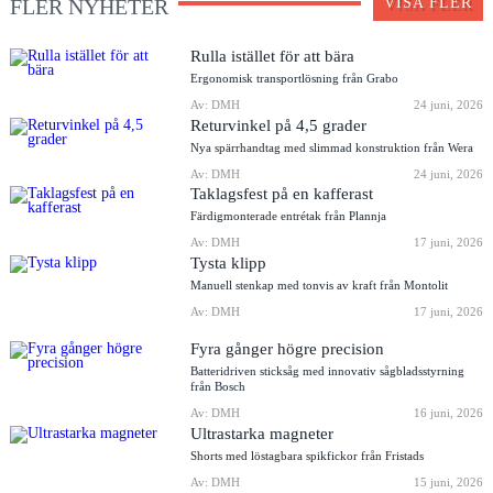
FLER NYHETER
VISA FLER
Rulla istället för att bära
Ergonomisk transportlösning från Grabo
Av: DMH
24 juni, 2026
Returvinkel på 4,5 grader
Nya spärrhandtag med slimmad konstruktion från Wera
Av: DMH
24 juni, 2026
Taklagsfest på en kafferast
Färdigmonterade entrétak från Plannja
Av: DMH
17 juni, 2026
Tysta klipp
Manuell stenkap med tonvis av kraft från Montolit
Av: DMH
17 juni, 2026
Fyra gånger högre precision
Batteridriven sticksåg med innovativ sågbladsstyrning
från Bosch
Av: DMH
16 juni, 2026
Ultrastarka magneter
Shorts med löstagbara spikfickor från Fristads
Av: DMH
15 juni, 2026