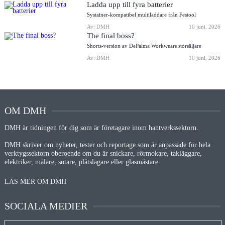
Ladda upp till fyra batterier
Systainer-kompatibel multiladdare från Festool
Av: DMH
10 juni, 2026
The final boss?
Shorts-version av DePalma Workwears storsäljare
Av: DMH
10 juni, 2026
OM DMH
DMH är tidningen för dig som är företagare inom hantverkssektorn.
DMH skriver om nyheter, tester och reportage som är anpassade för hela
verktygssektorn oberoende om du är snickare, rörmokare, takläggare,
elektriker, målare, sotare, plåtslagare eller glasmästare.
LÄS MER OM DMH
SOCIALA MEDIER