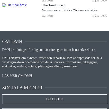
Av: DMH
10 juni, 2026
The final boss?
Shorts-version av DePalma Workwears storsäljare
Av: DMH
10 juni, 2026
OM DMH
DMH är tidningen för dig som är företagare inom hantverkssektorn.
DMH skriver om nyheter, tester och reportage som är anpassade för hela
verktygssektorn oberoende om du är snickare, rörmokare, takläggare,
elektriker, målare, sotare, plåtslagare eller glasmästare.
LÄS MER OM DMH
SOCIALA MEDIER
FACEBOOK