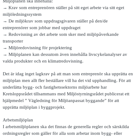
Miljöplanen ska innehålla:
→ Krav som entreprenören ställer på sitt eget arbete via sitt eget
miljöledningssystem
→ De miljökrav som uppdragsgivaren ställer på den/de
entreprenörer som jobbar med uppdraget
→ Redovisning av det arbete som sker med miljöpåverkande
transporter
→ Miljöredovisning för projektering
→ Miljöplanen kan dessutom även innehålla livscykelanalyser av
valda produkter och en klimatredovisning.
Det är idag inget lagkrav på att man som entreprenör ska upprätta en
miljöplan men allt fler beställare vill ha det vid upphandling. För att
underlätta bygg- och fastighetssektorns miljöarbete har
Kretsloppsrådet tillsammans med Miljöstyrningsrådet publicerat ett
hjälpmedel ” Vägledning för Miljöanpassat byggande” för att
upprätta miljöplan i byggprojekt.
Arbetsmiljöplan
I arbetsmiljöplanen ska det finnas de generella regler och särskilda
ordningsregler som gäller för alla som arbetar inom bygg- eller