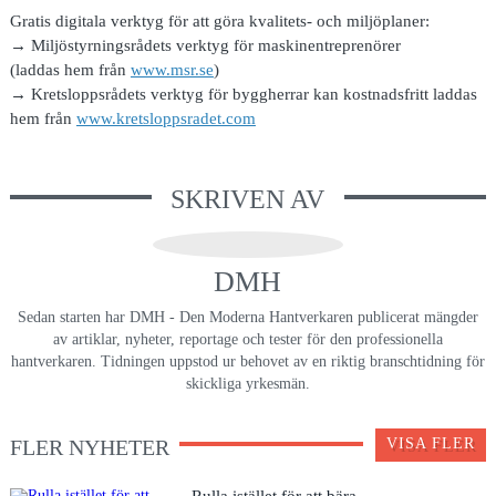
Gratis digitala verktyg för att göra kvalitets- och miljöplaner:
→ Miljöstyrningsrådets verktyg för maskinentreprenörer
(laddas hem från
www.msr.se
)
→ Kretsloppsrådets verktyg för byggherrar kan kostnadsfritt laddas
hem från
www.kretsloppsradet.com
SKRIVEN AV
DMH
Sedan starten har DMH - Den Moderna Hantverkaren publicerat mängder
av artiklar, nyheter, reportage och tester för den professionella
hantverkaren. Tidningen uppstod ur behovet av en riktig branschtidning för
skickliga yrkesmän.
FLER NYHETER
VISA FLER
Rulla istället för att bära