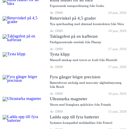
Ergonomisk transportlösning från Grabo
Av: DMH
24 juni, 2026
Returvinkel på 4,5 grader
Nya spärrhandtag med slimmad konstruktion från Wera
Av: DMH
24 juni, 2026
Taklagsfest på en kafferast
Färdigmonterade entrétak från Plannja
Av: DMH
17 juni, 2026
Tysta klipp
Manuell stenkap med tonvis av kraft från Montolit
Av: DMH
17 juni, 2026
Fyra gånger högre precision
Batteridriven sticksåg med innovativ sågbladsstyrning
från Bosch
Av: DMH
16 juni, 2026
Ultrastarka magneter
Shorts med löstagbara spikfickor från Fristads
Av: DMH
15 juni, 2026
Ladda upp till fyra batterier
Systainer-kompatibel multiladdare från Festool