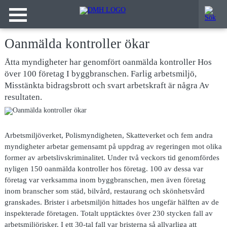
Oanmälda kontroller ökar
Åtta myndigheter har genomfört oanmälda kontroller Hos
över 100 företag I byggbranschen. Farlig arbetsmiljö,
Misstänkta bidragsbrott och svart arbetskraft är några Av
resultaten.
Arbetsmiljöverket, Polismyndigheten, Skatteverket och fem andra
myndigheter arbetar gemensamt på uppdrag av regeringen mot olika
former av arbetslivskriminalitet. Under två veckors tid genomfördes
nyligen 150 oanmälda kontroller hos företag. 100 av dessa var
företag var verksamma inom byggbranschen, men även företag
inom branscher som städ, bilvård, restaurang och skönhetsvård
granskades. Brister i arbetsmiljön hittades hos ungefär hälften av de
inspekterade företagen. Totalt upptäcktes över 230 stycken fall av
arbetsmiljörisker. I ett 30-tal fall var bristerna så allvarliga att