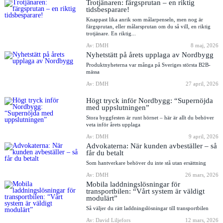
Trotjänaren: färgsprutan – en riktig
tidsbesparare!
Knappast lika anrik som målarpenseln, men nog är
färgsprutan, eller målarsprutan om du så vill, en riktig
trotjänare. En riktig...
Av: DMH
8 maj, 2026
Nyhetstätt på årets upplaga av Nordbygg
Produktnyheterna var många på Sveriges största B2B-
mässa
Av: DMH
27 april, 2026
Högt tryck inför Nordbygg: “Supernöjda
med uppslutningen”
Stora byggfesten är runt hörnet – här är allt du behöver
veta inför årets upplaga
Av: DMH
9 april, 2026
Advokaterna: När kunden avbeställer – så
får du betalt
Som hantverkare behöver du inte stå utan ersättning
Av: DMH
26 mars, 2026
Mobila laddningslösningar för
transportbilen: “Vårt system är väldigt
modulärt”
Så väljer du rätt laddningslösningar till transportbilen
Av: David Liljefors
12 mars, 2026