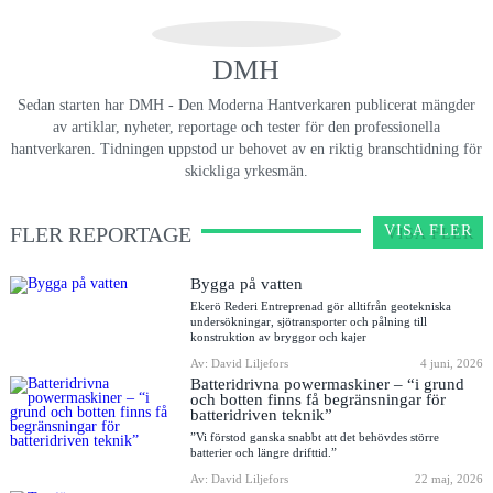
DMH
Sedan starten har DMH - Den Moderna Hantverkaren publicerat mängder
av artiklar, nyheter, reportage och tester för den professionella
hantverkaren. Tidningen uppstod ur behovet av en riktig branschtidning för
skickliga yrkesmän.
FLER REPORTAGE
VISA FLER
Bygga på vatten
Ekerö Rederi Entreprenad gör alltifrån geotekniska
undersökningar, sjötransporter och pålning till
konstruktion av bryggor och kajer
Av: David Liljefors
4 juni, 2026
Batteridrivna powermaskiner – “i grund
och botten finns få begränsningar för
batteridriven teknik”
”Vi förstod ganska snabbt att det behövdes större
batterier och längre drifttid.”
Av: David Liljefors
22 maj, 2026