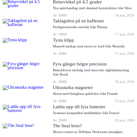
Returvinkel på 4,5 grader
Nya spärrhandtag med slimmad konstruktion från Wera
Av: DMH
24 juni, 2026
Taklagsfest på en kafferast
Färdigmonterade entrétak från Plannja
Av: DMH
17 juni, 2026
Tysta klipp
Manuell stenkap med tonvis av kraft från Montolit
Av: DMH
17 juni, 2026
Fyra gånger högre precision
Batteridriven sticksåg med innovativ sågbladsstyrning
från Bosch
Av: DMH
16 juni, 2026
Ultrastarka magneter
Shorts med löstagbara spikfickor från Fristads
Av: DMH
15 juni, 2026
Ladda upp till fyra batterier
Systainer-kompatibel multiladdare från Festool
Av: DMH
10 juni, 2026
The final boss?
Shorts-version av DePalma Workwears storsäljare