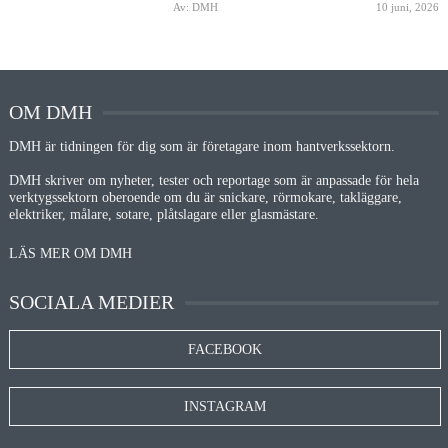
Av: DMH
10 juni, 2026
OM DMH
DMH är tidningen för dig som är företagare inom hantverkssektorn.
DMH skriver om nyheter, tester och reportage som är anpassade för hela
verktygssektorn oberoende om du är snickare, rörmokare, takläggare,
elektriker, målare, sotare, plåtslagare eller glasmästare.
LÄS MER OM DMH
SOCIALA MEDIER
FACEBOOK
INSTAGRAM