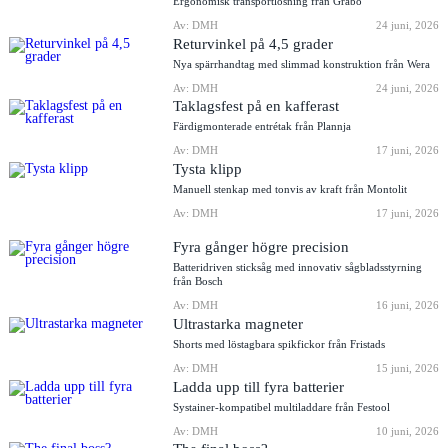
Ergonomisk transportlösning från Grabo
Av: DMH
24 juni, 2026
Returvinkel på 4,5 grader
Nya spärrhandtag med slimmad konstruktion från Wera
Av: DMH
24 juni, 2026
Taklagsfest på en kafferast
Färdigmonterade entrétak från Plannja
Av: DMH
17 juni, 2026
Tysta klipp
Manuell stenkap med tonvis av kraft från Montolit
Av: DMH
17 juni, 2026
Fyra gånger högre precision
Batteridriven sticksåg med innovativ sågbladsstyrning
från Bosch
Av: DMH
16 juni, 2026
Ultrastarka magneter
Shorts med löstagbara spikfickor från Fristads
Av: DMH
15 juni, 2026
Ladda upp till fyra batterier
Systainer-kompatibel multiladdare från Festool
Av: DMH
10 juni, 2026