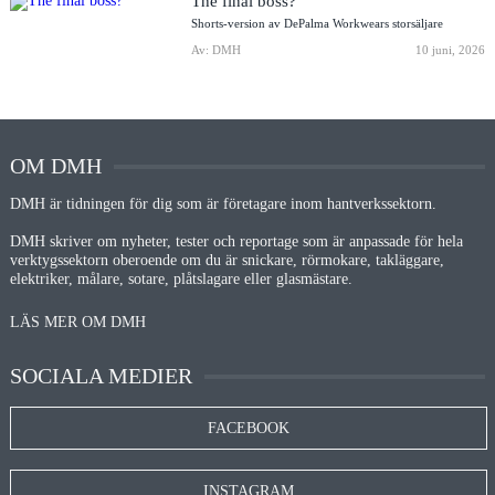
The final boss?
Shorts-version av DePalma Workwears storsäljare
Av: DMH
10 juni, 2026
OM DMH
DMH är tidningen för dig som är företagare inom hantverkssektorn.
DMH skriver om nyheter, tester och reportage som är anpassade för hela
verktygssektorn oberoende om du är snickare, rörmokare, takläggare,
elektriker, målare, sotare, plåtslagare eller glasmästare.
LÄS MER OM DMH
SOCIALA MEDIER
FACEBOOK
INSTAGRAM