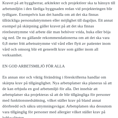
Kravet på att byggherrar, arkitekter och projektörer ska ta hänsyn till
arbetsmiljön i den färdiga byggnaden redan vid projekteringen blir
tydligare. Exempelvis kan det handla om att det ska finnas
tillräckliga personalutrymmen eller möjlighet till dagsljus. Ett annat
exempel på skärpning gäller kravet på att det ska finnas
rörelseutrymme vid arbete där man behöver vrida, huka eller böja
sig ned. De nu gällande rekommendationerna om att det ska vara
0,8 meter fritt arbetsutrymme vid vård eller flytt av patienter inom
vård och omsorg blir ett generellt krav som gäller inom all
verksamhet.
EN GOD ARBETSMILJÖ FÖR ALLA
En annan stor och viktig förändring i föreskrifterna handlar om
skärpta krav på tillgänglighet. Nya arbetsplatser ska planeras så att
de kan erbjuda en god arbetsmiljö för alla. Det innebär att
arbetsplatser ska projekteras så att de blir tillgängliga för personer
med funktionsnedsättning, vilket ställer krav på bland annat
dörrbredd och säkra utrymningsvägar. Arbetsplatsen ska dessutom
vara tillgänglig för personer med allergier vilket ställer krav på
luftkvaliteten.