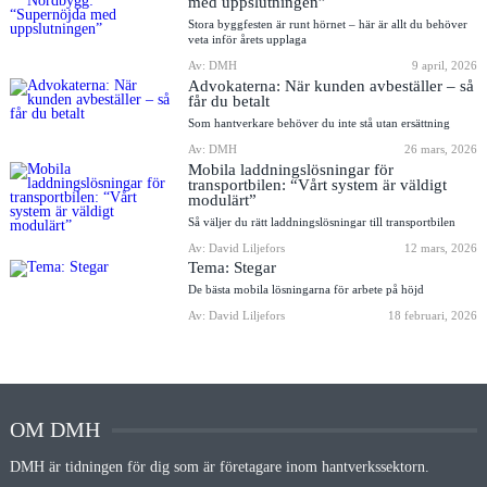
med uppslutningen”
Stora byggfesten är runt hörnet – här är allt du behöver
veta inför årets upplaga
Av: DMH
9 april, 2026
Advokaterna: När kunden avbeställer – så
får du betalt
Som hantverkare behöver du inte stå utan ersättning
Av: DMH
26 mars, 2026
Mobila laddningslösningar för
transportbilen: “Vårt system är väldigt
modulärt”
Så väljer du rätt laddningslösningar till transportbilen
Av: David Liljefors
12 mars, 2026
Tema: Stegar
De bästa mobila lösningarna för arbete på höjd
Av: David Liljefors
18 februari, 2026
OM DMH
DMH är tidningen för dig som är företagare inom hantverkssektorn.