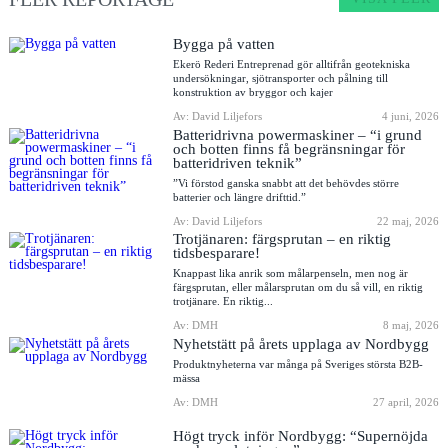
Bygga på vatten
Ekerö Rederi Entreprenad gör alltifrån geotekniska
undersökningar, sjötransporter och pålning till
konstruktion av bryggor och kajer
Av: David Liljefors
4 juni, 2026
Batteridrivna powermaskiner – “i grund
och botten finns få begränsningar för
batteridriven teknik”
”Vi förstod ganska snabbt att det behövdes större
batterier och längre drifttid.”
Av: David Liljefors
22 maj, 2026
Trotjänaren: färgsprutan – en riktig
tidsbesparare!
Knappast lika anrik som målarpenseln, men nog är
färgsprutan, eller målarsprutan om du så vill, en riktig
trotjänare. En riktig...
Av: DMH
8 maj, 2026
Nyhetstätt på årets upplaga av Nordbygg
Produktnyheterna var många på Sveriges största B2B-
mässa
Av: DMH
27 april, 2026
Högt tryck inför Nordbygg: “Supernöjda