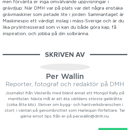
men förvänta er inga omvälvande uppvisningar i
grävdjup: När DMH var på plats var det några enstaka
grävmaskiner som petade lite i jorden. Sammantaget är
Maskinexpo ett värdigt inslag i mäss-Sverige och är du
lika prylintresserad som vi kan du både göra kap, få
inspiration, och jobba på din solbränna.
SKRIVEN AV
Per Wallin
Reporter, fotograf och redaktör på DMH
Journalist från Västerås med bland annat ett Mongol Rally på
meritlistan. Nästa mål är att äta världens största geléråtta
(cirka åtta kilo). Skriver om bygg- och hantverksbranschen i
stort, i väntan på genombrottet som Harlequin-författare. Tar
gärna emot tips från er på per.wallin@dmh.nu.