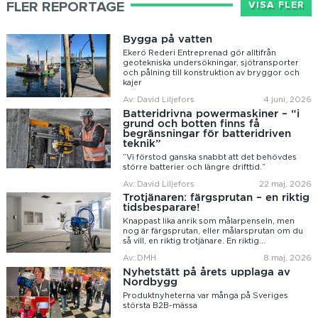
FLER REPORTAGE
VISA FLER
Bygga på vatten
Ekerö Rederi Entreprenad gör alltifrån
geotekniska undersökningar, sjötransporter
och pålning till konstruktion av bryggor och
kajer
Av: David Liljefors
4 juni, 2026
Batteridrivna powermaskiner – “i
grund och botten finns få
begränsningar för batteridriven
teknik”
”Vi förstod ganska snabbt att det behövdes
större batterier och längre drifttid.”
Av: David Liljefors
22 maj, 2026
Trotjänaren: färgsprutan – en riktig
tidsbesparare!
Knappast lika anrik som målarpenseln, men
nog är färgsprutan, eller målarsprutan om du
så vill, en riktig trotjänare. En riktig...
Av: DMH
8 maj, 2026
Nyhetstätt på årets upplaga av
Nordbygg
Produktnyheterna var många på Sveriges
största B2B-mässa