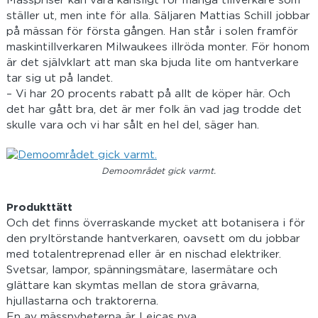
Mässpriser kan vara känsligt för många tillverkare som
ställer ut, men inte för alla. Säljaren Mattias Schill jobbar
på mässan för första gången. Han står i solen framför
maskintillverkaren Milwaukees illröda monter. För honom
är det självklart att man ska bjuda lite om hantverkare
tar sig ut på landet.
– Vi har 20 procents rabatt på allt de köper här. Och
det har gått bra, det är mer folk än vad jag trodde det
skulle vara och vi har sålt en hel del, säger han.
Demoområdet gick varmt.
Produkttätt
Och det finns överraskande mycket att botanisera i för
den pryltörstande hantverkaren, oavsett om du jobbar
med totalentreprenad eller är en nischad elektriker.
Svetsar, lampor, spänningsmätare, lasermätare och
glättare kan skymtas mellan de stora grävarna,
hjullastarna och traktorerna.
En av mässnyheterna är Leicas nya