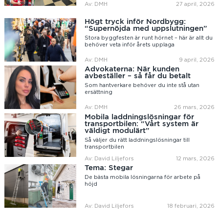
Av: DMH
27 april, 2026
Högt tryck inför Nordbygg:
“Supernöjda med uppslutningen”
Stora byggfesten är runt hörnet – här är allt du
behöver veta inför årets upplaga
Av: DMH
9 april, 2026
Advokaterna: När kunden
avbeställer – så får du betalt
Som hantverkare behöver du inte stå utan
ersättning
Av: DMH
26 mars, 2026
Mobila laddningslösningar för
transportbilen: “Vårt system är
väldigt modulärt”
Så väljer du rätt laddningslösningar till
transportbilen
Av: David Liljefors
12 mars, 2026
Tema: Stegar
De bästa mobila lösningarna för arbete på
höjd
Av: David Liljefors
18 februari, 2026