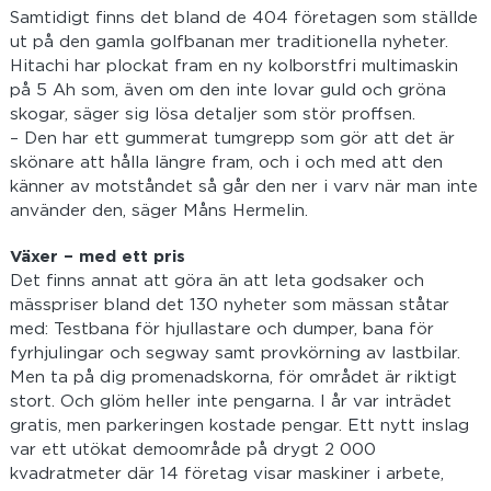
Samtidigt finns det bland de 404 företagen som ställde
ut på den gamla golfbanan mer traditionella nyheter.
Hitachi har plockat fram en ny kolborstfri multimaskin
på 5 Ah som, även om den inte lovar guld och gröna
skogar, säger sig lösa detaljer som stör proffsen.
– Den har ett gummerat tumgrepp som gör att det är
skönare att hålla längre fram, och i och med att den
känner av motståndet så går den ner i varv när man inte
använder den, säger Måns Hermelin.
Växer – med ett pris
Det finns annat att göra än att leta godsaker och
mässpriser bland det 130 nyheter som mässan ståtar
med: Testbana för hjullastare och dumper, bana för
fyrhjulingar och segway samt provkörning av lastbilar.
Men ta på dig promenadskorna, för området är riktigt
stort. Och glöm heller inte pengarna. I år var inträdet
gratis, men parkeringen kostade pengar. Ett nytt inslag
var ett utökat demoområde på drygt 2 000
kvadratmeter där 14 företag visar maskiner i arbete,