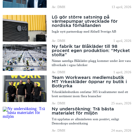
Av: DMH
13 april, 2026
LG gör större satsning på
värmepumpar utvecklade för
nordiska förhållanden
Ingår nytt partnerskap med Ahlsell Sverige AB
Av: DMH
1 april, 2026
Ny fabrik tar Blåkläder till 98
procent egen produktion: “Mycket
stolta”
Nästan samtliga Blåkläder-plagg kommer under året vara
tillverkade i egna fabriker
Av: DMH
1 april, 2026
Team Workwears medlemsbutik
MT Yrkeskläder öppnar ny butik i
Botkyrka
Yrkesklädesbutiken omfattar 305 kvadratmeter med ett
brett sortiment inom flera branscher
Av: DMH
25 mars, 2026
Ny undersökning: Trä bästa
materialet för miljön
Trä uppfattas av allmänheten som positivt, enligt
Demoskops undersökning
Av: DMH
24 mars, 2026