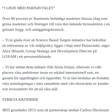
“I LINJE MED PARISAVTALET”
Över 80 procent av Ramirents befintliga maskiner klassas idag som
gröna maskiner och företaget vill vara den ledande hyresaktören i en
grönare bygg- och anläggningsbransch.
– Vi är glada över att Science Based Targets initiative har bekräftat
att relevansen av vår miljöpolicy ligger i linje med Parisavtalet, säger
Alice Hénault, Group Strategy and Development Director på
LOXAM i ett pressmeddelande.
– Vi har stöttat detta initiativ från första början, eftersom vi ville
placera våra ambitioner inom en erkänd internationell ram, en
garanti för uppriktighet och öppenhet. Vi är fast beslutna att fortsätta
våra ansträngningar i nära samarbete med vårt ekosystem av kunder
och leverantörer för att nå våra mål.
STRIKTA KRITERIER
SBTi grundades 2015 som ett partnerskap mellan Carbon Disclosure