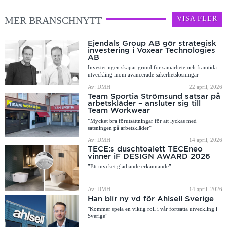
MER BRANSCHNYTT
VISA FLER
Ejendals Group AB gör strategisk
investering i Voxear Technologies
AB
Investeringen skapar grund för samarbete och framtida
utveckling inom avancerade säkerhetslösningar
Av: DMH
22 april, 2026
Team Sportia Strömsund satsar på
arbetskläder – ansluter sig till
Team Workwear
”Mycket bra förutsättningar för att lyckas med
satsningen på arbetskläder”
Av: DMH
14 april, 2026
TECE:s duschtoalett TECEneo
vinner iF DESIGN AWARD 2026
”Ett mycket glädjande erkännande”
Av: DMH
14 april, 2026
Han blir ny vd för Ahlsell Sverige
"Kommer spela en viktig roll i vår fortsatta utveckling i
Sverige"