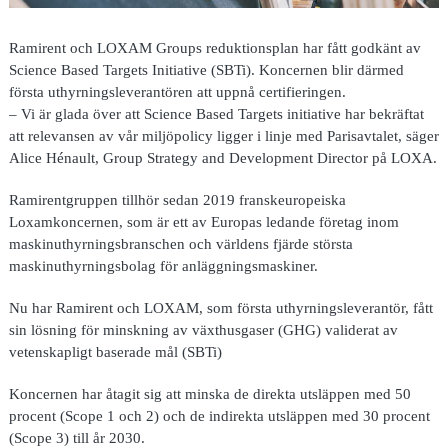
Ramirent och LOXAM Groups reduktionsplan har fått godkänt av
Science Based Targets Initiative (SBTi). Koncernen blir därmed
första uthyrningsleverantören att uppnå certifieringen.
– Vi är glada över att Science Based Targets initiative har bekräftat
att relevansen av vår miljöpolicy ligger i linje med Parisavtalet, säger
Alice Hénault, Group Strategy and Development Director på LOXA.
Ramirentgruppen tillhör sedan 2019 franskeuropeiska
Loxamkoncernen, som är ett av Europas ledande företag inom
maskinuthyrningsbranschen och världens fjärde största
maskinuthyrningsbolag för anläggningsmaskiner.
Nu har Ramirent och LOXAM, som första uthyrningsleverantör, fått
sin lösning för minskning av växthusgaser (GHG) validerat av
vetenskapligt baserade mål (SBTi)
Koncernen har åtagit sig att minska de direkta utsläppen med 50
procent (Scope 1 och 2) och de indirekta utsläppen med 30 procent
(Scope 3) till år 2030.