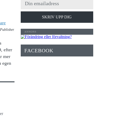
SKRIV UPP DIG
Publisher.
a
, efter
FACEBOOK
ir mer
in egen
er