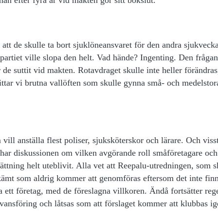
 att de skulle ta bort sjuklöneansvaret för den andra sjukveck
rpartiet ville slopa den helt. Vad hände? Ingenting. Den frågan
r de suttit vid makten. Rotavdraget skulle inte heller förändras
hittar vi brutna vallöften som skulle gynna små- och medelstor
ill anställa flest poliser, sjuksköterskor och lärare. Och viss
 har diskussionen om vilken avgörande roll småföretagare och
sättning helt uteblivit. Alla vet att Reepalu-utredningen, som s
 skämt som aldrig kommer att genomföras eftersom det inte finn
a ett företag, med de föreslagna villkoren. Ändå fortsätter reg
svansföring och låtsas som att förslaget kommer att klubbas 
.