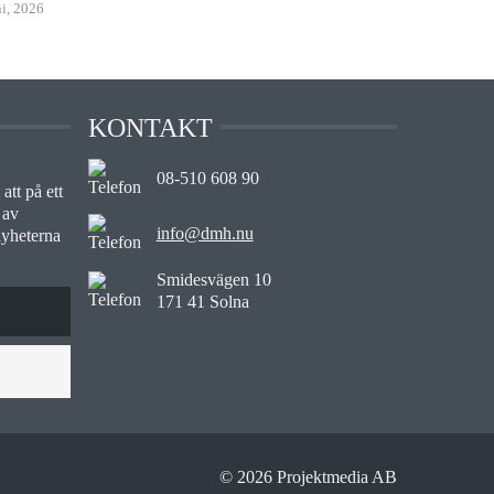
ni, 2026
KONTAKT
08-510 608 90
att på ett
 av
info@dmh.nu
nyheterna
Smidesvägen 10
171 41 Solna
© 2026 Projektmedia AB