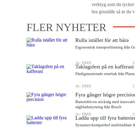
verktyg som du tycker a
bra gösställe så är du
FLER NYHETER
Rulla istället för att bära
Ergonomisk transportlösning från G
Av: DMH
2
Taklagsfest på en kafferast
Färdigmonterade entrétak från Plann
Av: DMH
1
Fyra gånger högre precisio
Batteridriven sticksåg med innovati
sågbladsstyrning från Bosch
Av: DMH
1
Ladda upp till fyra batterie
Systainer-kompatibel multiladdare f