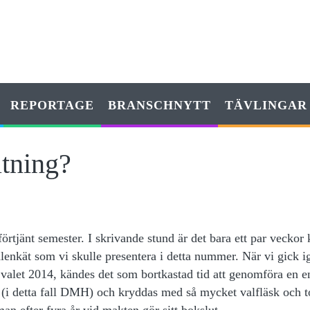
REPORTAGE
BRANSCHNYTT
TÄVLINGAR
ltning?
rtjänt semester. I skrivande stund är det bara ett par veckor k
alenkät som vi skulle presentera i detta nummer. När vi gick 
a valet 2014, kändes det som bortkastad tid att genomföra en e
ren (i detta fall DMH) och kryddas med så mycket valfläsk och
n efter fyra år vid makten gör sitt bokslut.