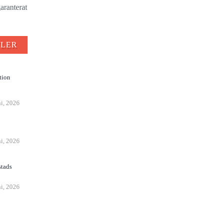
aranterat
FLER
tion
ni, 2026
n
ni, 2026
stads
ni, 2026