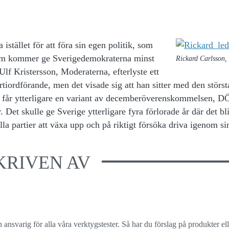
 istället för att föra sin egen politik, som
 som kommer ge Sverigedemokraterna minst
Rickard Carlsson, 
 Ulf Kristersson, Moderaterna, efterlyste ett
tiordförande, men det visade sig att han sitter med den störst
i får ytterligare en variant av decemberöverenskommelsen, DÖ
 Det skulle ge Sverige ytterligare fyra förlorade år där det bl
lla partier att växa upp och på riktigt försöka driva igenom s
KRIVEN AV
svarig för alla våra verktygstester. Så har du förslag på produkter ell