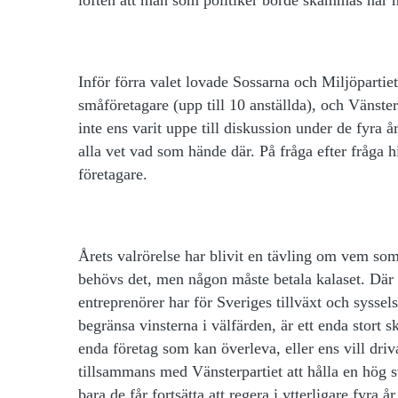
Inför förra valet lovade Sossarna och Miljöpartiet
småföretagare (upp till 10 anställda), och Vänste
inte ens varit uppe till diskussion under de fyra å
alla vet vad som hände där. På fråga efter fråga 
företagare.
Årets valrörelse har blivit en tävling om vem som v
behövs det, men någon måste betala kalaset. Där
entreprenörer har för Sveriges tillväxt och syssel
begränsa vinsterna i välfärden, är ett enda stort
enda företag som kan överleva, eller ens vill driv
tillsammans med Vänsterpartiet att hålla en hög 
bara de får fortsätta att regera i ytterligare fyra år