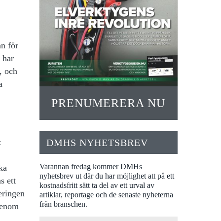
an för
 har
, och
a
PRENUMERERA NU
DMHS NYHETSBREV
t
Varannan fredag kommer DMHs
ka
nyhetsbrev ut där du har möjlighet att på ett
s ett
kostnadsfritt sätt ta del av ett urval av
eringen
artiklar, reportage och de senaste nyheterna
från branschen.
igenom