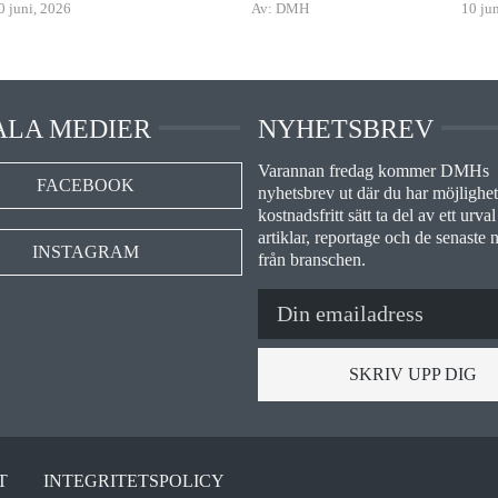
0 juni, 2026
Av: DMH
10 ju
ALA MEDIER
NYHETSBREV
Varannan fredag kommer DMHs
FACEBOOK
nyhetsbrev ut där du har möjlighet 
kostnadsfritt sätt ta del av ett urval
artiklar, reportage och de senaste 
INSTAGRAM
från branschen.
SKRIV UPP DIG
T
INTEGRITETSPOLICY