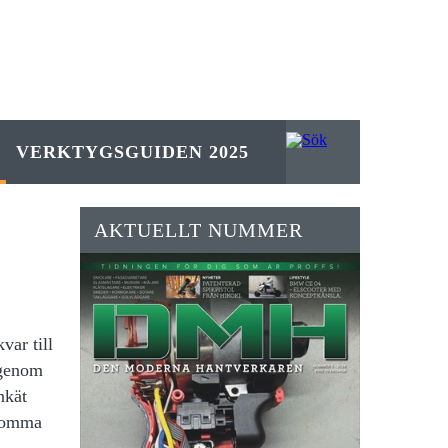
VERKTYGSGUIDEN 2025
AKTUELLT NUMMER
var till
igenom
nkät
 tomma