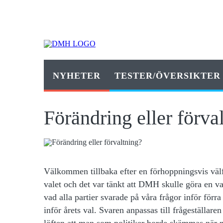
NYHETER
TESTER/ÖVERSIKTER
Förändring eller förva
Välkommen tillbaka efter
en förhoppningsvis välfö
valet och det var tänkt att DMH skulle göra en v
vad alla partier svarade på våra frågor inför förr
inför årets val. Svaren anpassas till frågeställa
löften att man som politiker borde skämmas när ma