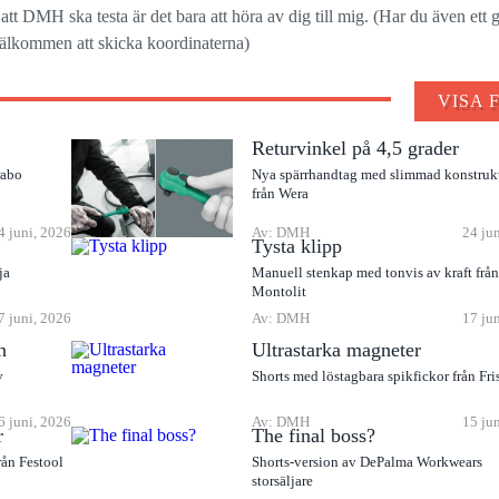
tt DMH ska testa är det bara att höra av dig till mig. (Har du även ett g
 välkommen att skicka koordinaterna)
VISA 
Returvinkel på 4,5 grader
rabo
Nya spärrhandtag med slimmad konstruk
från Wera
4 juni, 2026
Av: DMH
24 ju
Tysta klipp
ja
Manuell stenkap med tonvis av kraft frå
Montolit
7 juni, 2026
Av: DMH
17 ju
n
Ultrastarka magneter
v
Shorts med löstagbara spikfickor från Fri
6 juni, 2026
Av: DMH
15 ju
r
The final boss?
rån Festool
Shorts-version av DePalma Workwears
storsäljare