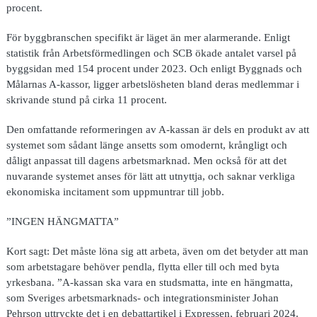
procent.
För byggbranschen specifikt är läget än mer alarmerande. Enligt
statistik från Arbetsförmedlingen och SCB ökade antalet varsel på
byggsidan med 154 procent under 2023. Och enligt Byggnads och
Målarnas A-kassor, ligger arbetslösheten bland deras medlemmar i
skrivande stund på cirka 11 procent.
Den omfattande reformeringen av A-kassan är dels en produkt av att
systemet som sådant länge ansetts som omodernt, krångligt och
dåligt anpassat till dagens arbetsmarknad. Men också för att det
nuvarande systemet anses för lätt att utnyttja, och saknar verkliga
ekonomiska incitament som uppmuntrar till jobb.
”INGEN HÄNGMATTA”
Kort sagt: Det måste löna sig att arbeta, även om det betyder att man
som arbetstagare behöver pendla, flytta eller till och med byta
yrkesbana. ”A-kassan ska vara en studsmatta, inte en hängmatta,
som Sveriges arbetsmarknads- och integrationsminister Johan
Pehrson uttryckte det i en debattartikel i Expressen, februari 2024.