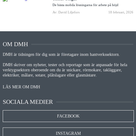
De bästa mobila lösningarna för arbete på höjd
Av: David Liljefors
18 februari, 2026
OM DMH
DMH är tidningen för dig som är företagare inom hantverkssektorn.
DMH skriver om nyheter, tester och reportage som är anpassade för hela
verktygssektorn oberoende om du är snickare, rörmokare, takläggare,
elektriker, målare, sotare, plåtslagare eller glasmästare.
LÄS MER OM DMH
SOCIALA MEDIER
FACEBOOK
INSTAGRAM