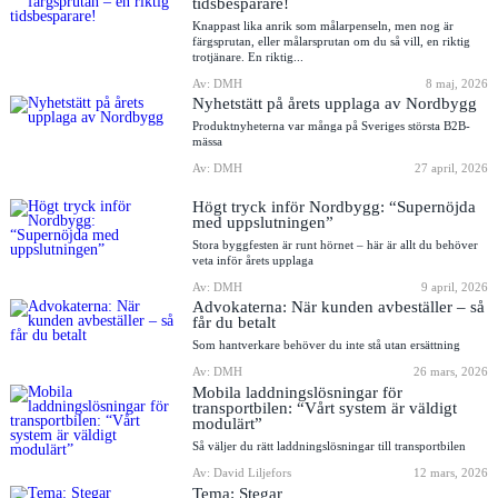
tidsbesparare!
Knappast lika anrik som målarpenseln, men nog är
färgsprutan, eller målarsprutan om du så vill, en riktig
trotjänare. En riktig...
Av: DMH
8 maj, 2026
Nyhetstätt på årets upplaga av Nordbygg
Produktnyheterna var många på Sveriges största B2B-
mässa
Av: DMH
27 april, 2026
Högt tryck inför Nordbygg: “Supernöjda
med uppslutningen”
Stora byggfesten är runt hörnet – här är allt du behöver
veta inför årets upplaga
Av: DMH
9 april, 2026
Advokaterna: När kunden avbeställer – så
får du betalt
Som hantverkare behöver du inte stå utan ersättning
Av: DMH
26 mars, 2026
Mobila laddningslösningar för
transportbilen: “Vårt system är väldigt
modulärt”
Så väljer du rätt laddningslösningar till transportbilen
Av: David Liljefors
12 mars, 2026
Tema: Stegar