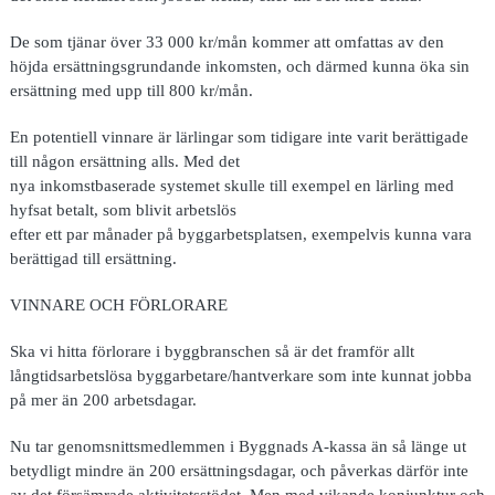
De som tjänar över 33 000 kr/mån kommer att omfattas av den
höjda ersättningsgrundande inkomsten, och därmed kunna öka sin
ersättning med upp till 800 kr/mån.
En potentiell vinnare är lärlingar som tidigare inte varit berättigade
till någon ersättning alls. Med det
nya inkomstbaserade systemet skulle till exempel en lärling med
hyfsat betalt, som blivit arbetslös
efter ett par månader på byggarbetsplatsen, exempelvis kunna vara
berättigad till ersättning.
VINNARE OCH FÖRLORARE
Ska vi hitta förlorare i byggbranschen så är det framför allt
långtidsarbetslösa byggarbetare/hantverkare som inte kunnat jobba
på mer än 200 arbetsdagar.
Nu tar genomsnittsmedlemmen i Byggnads A-kassa än så länge ut
betydligt mindre än 200 ersättningsdagar, och påverkas därför inte
av det försämrade aktivitetsstödet. Men med vikande konjunktur och