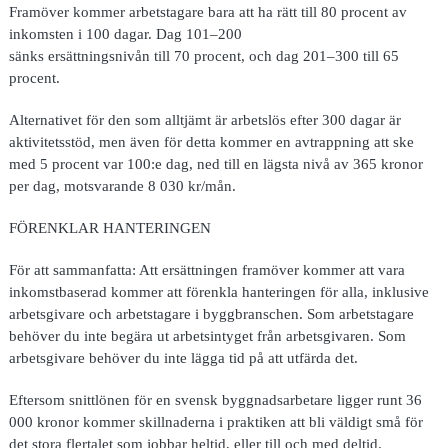
Framöver kommer arbetstagare bara att ha rätt till 80 procent av
inkomsten i 100 dagar. Dag 101–200
sänks ersättningsnivån till 70 procent, och dag 201–300 till 65
procent.
Alternativet för den som alltjämt är arbetslös efter 300 dagar är
aktivitetsstöd, men även för detta kommer en avtrappning att ske
med 5 procent var 100:e dag, ned till en lägsta nivå av 365 kronor
per dag, motsvarande 8 030 kr/mån.
FÖRENKLAR HANTERINGEN
För att sammanfatta: Att ersättningen framöver kommer att vara
inkomstbaserad kommer att förenkla hanteringen för alla, inklusive
arbetsgivare och arbetstagare i byggbranschen. Som arbetstagare
behöver du inte begära ut arbetsintyget från arbetsgivaren. Som
arbetsgivare behöver du inte lägga tid på att utfärda det.
Eftersom snittlönen för en svensk byggnadsarbetare ligger runt 36
000 kronor kommer skillnaderna i praktiken att bli väldigt små för
det stora flertalet som jobbar heltid, eller till och med deltid.