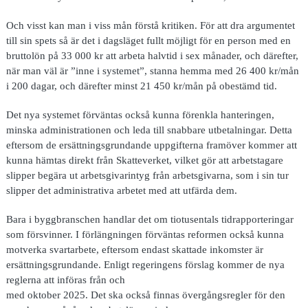
Och visst kan man i viss mån förstå kritiken. För att dra argumentet
till sin spets så är det i dagsläget fullt möjligt för en person med en
bruttolön på 33 000 kr att arbeta halvtid i sex månader, och därefter,
när man väl är ”inne i systemet”, stanna hemma med 26 400 kr/mån
i 200 dagar, och därefter minst 21 450 kr/mån på obestämd tid.
Det nya systemet förväntas också kunna förenkla hanteringen,
minska administrationen och leda till snabbare utbetalningar. Detta
eftersom de ersättningsgrundande uppgifterna framöver kommer att
kunna hämtas direkt från Skatteverket, vilket gör att arbetstagare
slipper begära ut arbetsgivarintyg från arbetsgivarna, som i sin tur
slipper det administrativa arbetet med att utfärda dem.
Bara i byggbranschen handlar det om tiotusentals tidrapporteringar
som försvinner. I förlängningen förväntas reformen också kunna
motverka svartarbete, eftersom endast skattade inkomster är
ersättningsgrundande. Enligt regeringens förslag kommer de nya
reglerna att införas från och
med oktober 2025. Det ska också finnas övergångsregler för den