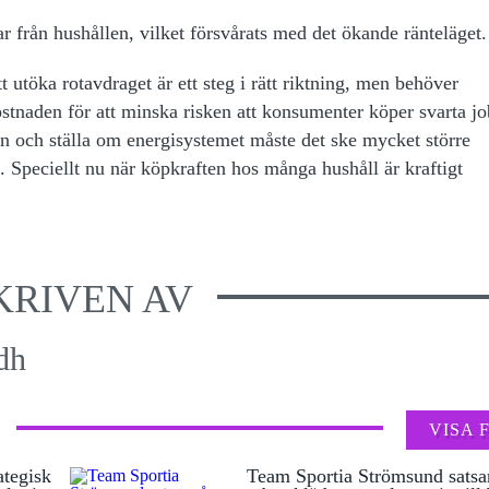
r från hushållen, vilket försvårats med det ökande ränteläget.
 utöka rotavdraget är ett steg i rätt riktning, men behöver
kostnaden för att minska risken att konsumenter köper svarta 
len och ställa om energisystemet måste det ske mycket större
ll. Speciellt nu när köpkraften hos många hushåll är kraftigt
KRIVEN AV
dh
VISA 
ategisk
Team Sportia Strömsund satsa