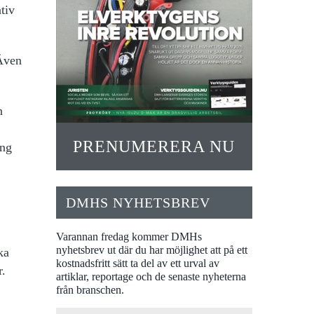
tiv
 Även
n
PRENUMERERA NU
ång
DMHS NYHETSBREV
Varannan fredag kommer DMHs
nyhetsbrev ut där du har möjlighet att på ett
ka
kostnadsfritt sätt ta del av ett urval av
r.
artiklar, reportage och de senaste nyheterna
från branschen.