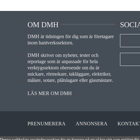
OM DMH
SOCI
DMH är tidningen för dig som är företagare
inom hantverkssektorn.
DMH skriver om nyheter, tester och
reportage som är anpassade för hela
verktygssektorn oberoende om du är
snickare, rörmokare, takläggare, elektriker,
målare, sotare, plåtslagare eller glasmästare.
LÄS MER OM DMH
PRENUMERERA
ANNONSERA
KONTAK
Denna webbplats använder cookies för att fungera på ett så bra sätt som möjligt för