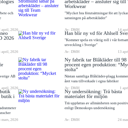
ologies
arbetskläder – ansluter sig til
Workwear
rbete och
”Mycket bra förutsättningar för att lyck
e
satsningen på arbetskläder”
 april, 2026
Av: DMH
14 apr
Eneo
Han blir ny vd för Ahlsell Sve
D 2026
"Kommer spela en viktig roll i vår fortsat
utveckling i Sverige"
 april, 2026
Av: DMH
13 apr
Ny fabrik tar Blåkläder till 98
ör
procent egen produktion: “My
stolta”
Sverige AB
Nästan samtliga Blåkläder-plagg komme
året vara tillverkade i egna fabriker
1 april, 2026
Av: DMH
1 apr
butik
Ny undersökning: Trä bästa
butik i
materialet för miljön
Trä uppfattas av allmänheten som positiv
adratmeter
enligt Demoskops undersökning
anscher
 mars, 2026
Av: DMH
24 mar