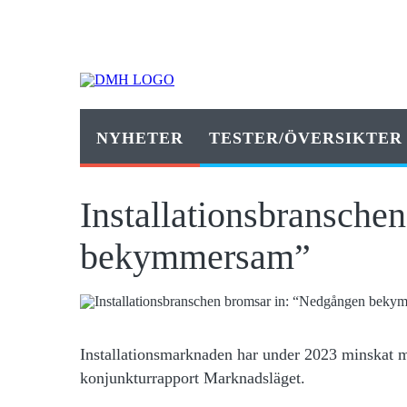
NYHETER
TESTER/ÖVERSIKTER
Installationsbransche
bekymmersam”
Installationsmarknaden har under 2023 minskat me
konjunkturrapport Marknadsläget.