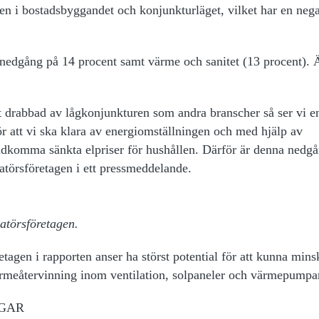
ten i bostadsbyggandet och konjunkturläget, vilket har en nega
 nedgång på 14 procent samt värme och sanitet (13 procent).
rt drabbad av lågkonjunkturen som andra branscher så ser vi e
r att vi ska klara av energiomställningen och med hjälp av
stadkomma sänkta elpriser för hushållen. Därför är denna nedg
atörsföretagen i ett pressmeddelande.
atörsföretagen.
retagen i rapporten anser ha störst potential för att kunna mins
ärmeåtervinning inom ventilation, solpaneler och värmepumpa
NGAR