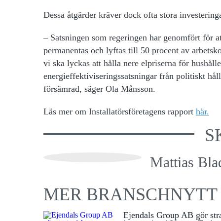
Dessa åtgärder kräver dock ofta stora investeringa
– Satsningen som regeringen har genomfört för att
permanentas och lyftas till 50 procent av arbets
vi ska lyckas att hålla nere elpriserna för hushål
energieffektiviseringssatsningar från politiskt hå
försämrad, säger Ola Månsson.
Läs mer om Installatörsföretagens rapport
här.
S
Mattias Bla
MER BRANSCHNYTT
Ejendals Group AB gör str