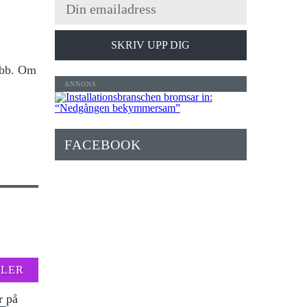
SKRIV UPP DIG
jobb. Om
FACEBOOK
FLER
r på