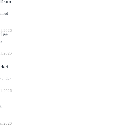
l Team
as med
il, 2026
rige
ta
il, 2026
cket
r under
il, 2026
t,
s, 2026