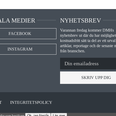
ALA MEDIER
NYHETSBREV
Varannan fredag kommer DMHs
FACEBOOK
nyhetsbrev ut där du har möjlighet 
kostnadsfritt sätt ta del av ett urval
artiklar, reportage och de senaste 
INSTAGRAM
från branschen.
SKRIV UPP DIG
T
INTEGRITETSPOLICY
 dig som besökare.
Ok, jag förstår
Läs mer