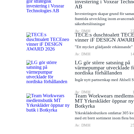
investering i Voxear Techn
AB
Investeringen skapar grund för sama
framtida utveckling inom avancerad
säkerhetslösningar
Av: DMH
22
TECE:s duschtoalett TEC
vinner iF DESIGN AWAR
”Ett mycket glädjande erkännande”
Av: DMH
14
LG gör större satsning på
värmepumpar utvecklade f
nordiska förhållanden
Ingår nytt partnerskap med Ahlsell 
Av: DMH
Team Workwears medlems
MT Yrkeskläder öppnar ny 
Botkyrka
Yrkesklädesbutiken omfattar 305 kv
med ett brett sortiment inom flera br
Av: DMH
25