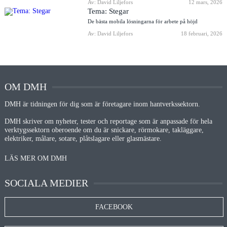
Av: David Liljefors
12 mars, 2026
Tema: Stegar
De bästa mobila lösningarna för arbete på höjd
Av: David Liljefors
18 februari, 2026
OM DMH
DMH är tidningen för dig som är företagare inom hantverkssektorn.
DMH skriver om nyheter, tester och reportage som är anpassade för hela
verktygssektorn oberoende om du är snickare, rörmokare, takläggare,
elektriker, målare, sotare, plåtslagare eller glasmästare.
LÄS MER OM DMH
SOCIALA MEDIER
FACEBOOK