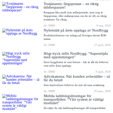
Trotjänaren: färgsprutan – en riktig
tidsbesparare!
Knappast lika anrik som målarpenseln, men nog är
färgsprutan, eller målarsprutan om du så vill, en riktig
trotjänare. En riktig...
Av: DMH
8 maj, 2026
Nyhetstätt på årets upplaga av Nordbygg
Produktnyheterna var många på Sveriges största B2B-
mässa
Av: DMH
27 april, 2026
Högt tryck inför Nordbygg: “Supernöjda
med uppslutningen”
Stora byggfesten är runt hörnet – här är allt du behöver
veta inför årets upplaga
Av: DMH
9 april, 2026
Advokaterna: När kunden avbeställer – så
får du betalt
Som hantverkare behöver du inte stå utan ersättning
Av: DMH
26 mars, 2026
Mobila laddningslösningar för
transportbilen: “Vårt system är väldigt
modulärt”
Så väljer du rätt laddningslösningar till transportbilen