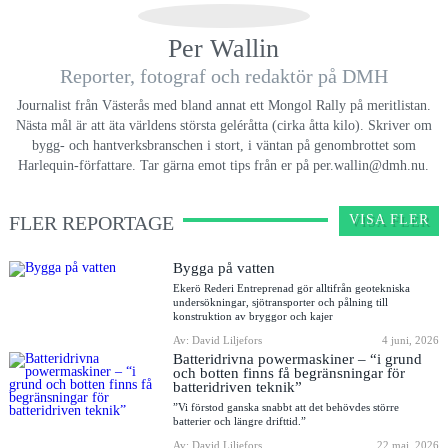
Per Wallin
Reporter, fotograf och redaktör på DMH
Journalist från Västerås med bland annat ett Mongol Rally på meritlistan.
Nästa mål är att äta världens största geléråtta (cirka åtta kilo). Skriver om
bygg- och hantverksbranschen i stort, i väntan på genombrottet som
Harlequin-författare. Tar gärna emot tips från er på per.wallin@dmh.nu.
FLER REPORTAGE
VISA FLER
Bygga på vatten
Ekerö Rederi Entreprenad gör alltifrån geotekniska
undersökningar, sjötransporter och pålning till
konstruktion av bryggor och kajer
Av: David Liljefors
4 juni, 2026
Batteridrivna powermaskiner – “i grund
och botten finns få begränsningar för
batteridriven teknik”
”Vi förstod ganska snabbt att det behövdes större
batterier och längre drifttid.”
Av: David Liljefors
22 maj, 2026