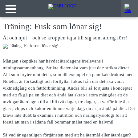
Träning: Fusk som lönar sig!
Ät och njut – och se kroppen tajta till sig som aldrig förr!
Mången skeptiker har hävdat ätardagens irrelevans i
träningssammanhang. Strikta dieter ska vara just det: strikta dieter.
Allt som bryter mot detta, som till exempel en pannkaksfrukost med
Nutella, är förkastligt och förflyttar fokus från där det ska vara:
viktnedgång och fettförbränning. Andra blir så förtjusta i konceptet
med att få gå på en diet och ändå äta skräp i stora mängder att de
utvidgar ätardagen till att bli två dagar, tre dagar, ja varför inte äta
glass, chips och kakor en timme varje dag, du är ju ändå på diet. Det
krävs inte dubbla examina i nutrition och näringsfysiologi för att
förstå att man i sådana fall bommar målet med en halvmil.
Så vad är egentligen förtjänsten med att ha ätarmål eller ätardagar?