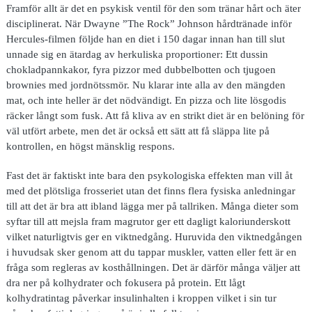
Framför allt är det en psykisk ventil för den som tränar hårt och äter
disciplinerat. När Dwayne ”The Rock” Johnson hårdtränade inför
Hercules-filmen följde han en diet i 150 dagar innan han till slut
unnade sig en ätardag av herkuliska proportioner: Ett dussin
chokladpannkakor, fyra pizzor med dubbelbotten och tjugoen
brownies med jordnötssmör. Nu klarar inte alla av den mängden
mat, och inte heller är det nödvändigt. En pizza och lite lösgodis
räcker långt som fusk. Att få kliva av en strikt diet är en belöning för
väl utfört arbete, men det är också ett sätt att få släppa lite på
kontrollen, en högst mänsklig respons.
Fast det är faktiskt inte bara den psykologiska effekten man vill åt
med det plötsliga frosseriet utan det finns flera fysiska anledningar
till att det är bra att ibland lägga mer på tallriken. Många dieter som
syftar till att mejsla fram magrutor ger ett dagligt kaloriunderskott
vilket naturligtvis ger en viktnedgång. Huruvida den viktnedgången
i huvudsak sker genom att du tappar muskler, vatten eller fett är en
fråga som regleras av kosthållningen. Det är därför många väljer att
dra ner på kolhydrater och fokusera på protein. Ett lågt
kolhydratintag påverkar insulinhalten i kroppen vilket i sin tur