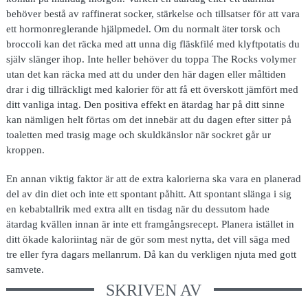
behöver bestå av raffinerat socker, stärkelse och tillsatser för att vara
ett hormonreglerande hjälpmedel. Om du normalt äter torsk och
broccoli kan det räcka med att unna dig fläskfilé med klyftpotatis du
själv slänger ihop. Inte heller behöver du toppa The Rocks volymer
utan det kan räcka med att du under den här dagen eller måltiden
drar i dig tillräckligt med kalorier för att få ett överskott jämfört med
ditt vanliga intag. Den positiva effekt en ätardag har på ditt sinne
kan nämligen helt förtas om det innebär att du dagen efter sitter på
toaletten med trasig mage och skuldkänslor när sockret går ur
kroppen.
En annan viktig faktor är att de extra kalorierna ska vara en planerad
del av din diet och inte ett spontant påhitt. Att spontant slänga i sig
en kebabtallrik med extra allt en tisdag när du dessutom hade
ätardag kvällen innan är inte ett framgångsrecept. Planera istället in
ditt ökade kaloriintag när de gör som mest nytta, det vill säga med
tre eller fyra dagars mellanrum. Då kan du verkligen njuta med gott
samvete.
SKRIVEN AV