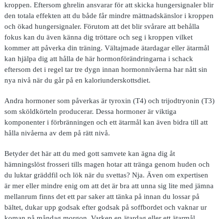
kroppen. Eftersom ghrelin ansvarar för att skicka hungersignaler blir
den totala effekten att du både får mindre mättnadskänslor i kroppen
och ökad hungersignaler. Förutom att det blir svårare att behålla
fokus kan du även känna dig tröttare och seg i kroppen vilket
kommer att påverka din träning. Vältajmade ätardagar eller ätarmål
kan hjälpa dig att hålla de här hormonförändringarna i schack
eftersom det i regel tar tre dygn innan hormonnivåerna har nått sin
nya nivå när du går på en kaloriunderskottsdiet.
Andra hormoner som påverkas är tyroxin (T4) och trijodtryonin (T3)
som sköldkörteln producerar. Dessa hormoner är viktiga
komponenter i förbränningen och ett ätarmål kan även bidra till att
hålla nivåerna av dem på rätt nivå.
Betyder det här att du med gott samvete kan ägna dig åt
hämningslöst frosseri tills magen hotar att tränga genom huden och
du luktar gräddfil och lök när du svettas? Nja. Även om expertisen
är mer eller mindre enig om att det är bra att unna sig lite med jämna
mellanrum finns det ett par saker att tänka på innan du lossar på
bältet, dukar upp godsak efter godsak på soffbordet och vaknar ur
koman på måndag morgon. Varken en ätardag eller ett ätarmål