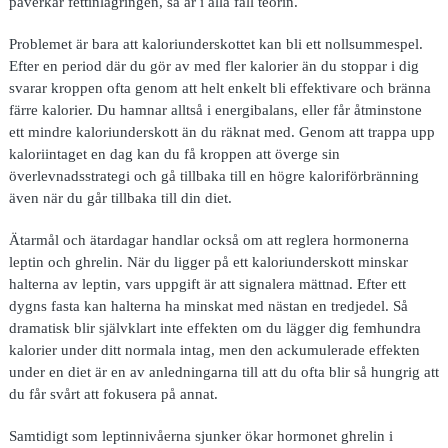
påverkar fettinlagringen, så är i alla fall teorin.
Problemet är bara att kaloriunderskottet kan bli ett nollsummespel.
Efter en period där du gör av med fler kalorier än du stoppar i dig
svarar kroppen ofta genom att helt enkelt bli effektivare och bränna
färre kalorier. Du hamnar alltså i energibalans, eller får åtminstone
ett mindre kaloriunderskott än du räknat med. Genom att trappa upp
kaloriintaget en dag kan du få kroppen att överge sin
överlevnadsstrategi och gå tillbaka till en högre kaloriförbränning
även när du går tillbaka till din diet.
Ätarmål och ätardagar handlar också om att reglera hormonerna
leptin och ghrelin. När du ligger på ett kaloriunderskott minskar
halterna av leptin, vars uppgift är att signalera mättnad. Efter ett
dygns fasta kan halterna ha minskat med nästan en tredjedel. Så
dramatisk blir självklart inte effekten om du lägger dig femhundra
kalorier under ditt normala intag, men den ackumulerade effekten
under en diet är en av anledningarna till att du ofta blir så hungrig att
du får svårt att fokusera på annat.
Samtidigt som leptinnivåerna sjunker ökar hormonet ghrelin i