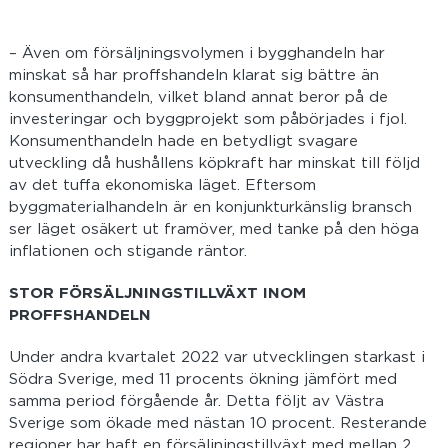
– Även om försäljningsvolymen i bygghandeln har
minskat så har proffshandeln klarat sig bättre än
konsumenthandeln, vilket bland annat beror på de
investeringar och byggprojekt som påbörjades i fjol.
Konsumenthandeln hade en betydligt svagare
utveckling då hushållens köpkraft har minskat till följd
av det tuffa ekonomiska läget. Eftersom
byggmaterialhandeln är en konjunkturkänslig bransch
ser läget osäkert ut framöver, med tanke på den höga
inflationen och stigande räntor.
STOR FÖRSÄLJNINGSTILLVÄXT INOM
PROFFSHANDELN
Under andra kvartalet 2022 var utvecklingen starkast i
Södra Sverige, med 11 procents ökning jämfört med
samma period förgående år. Detta följt av Västra
Sverige som ökade med nästan 10 procent. Resterande
regioner har haft en försäljningstillväxt med mellan 2