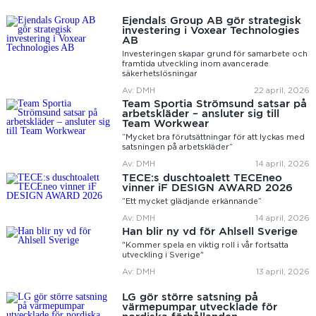
Ejendals Group AB gör strategisk
investering i Voxear Technologies
AB
Investeringen skapar grund för samarbete och
framtida utveckling inom avancerade
säkerhetslösningar
Av: DMH
22 april, 2026
Team Sportia Strömsund satsar på
arbetskläder – ansluter sig till
Team Workwear
”Mycket bra förutsättningar för att lyckas med
satsningen på arbetskläder”
Av: DMH
14 april, 2026
TECE:s duschtoalett TECEneo
vinner iF DESIGN AWARD 2026
”Ett mycket glädjande erkännande”
Av: DMH
14 april, 2026
Han blir ny vd för Ahlsell Sverige
"Kommer spela en viktig roll i vår fortsatta
utveckling i Sverige"
Av: DMH
13 april, 2026
LG gör större satsning på
värmepumpar utvecklade för