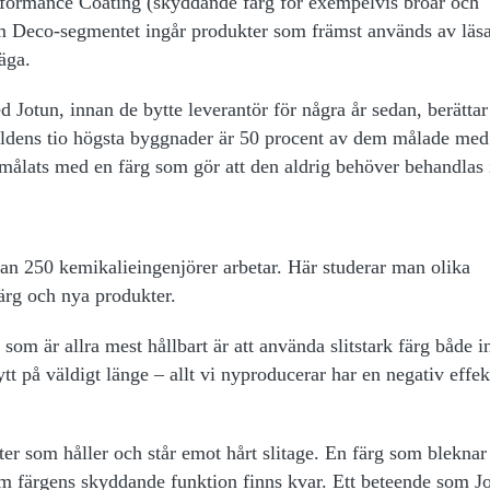
formance Coating (skyddande färg för exempelvis broar och
m Deco-segmentet ingår produkter som främst används av läsa
säga.
 Jotun, innan de bytte leverantör för några år sedan, berättar 
världens tio högsta byggnader är 50 procent av dem målade med
 målats med en färg som gör att den aldrig behöver behandlas
tan 250 kemikalieingenjörer arbetar. Här studerar man olika
ärg och nya produkter.
 som är allra mest hållbart är att använda slitstark färg både in
tt på väldigt länge – allt vi nyproducerar har en negativ effek
ter som håller och står emot hårt slitage. En färg som bleknar 
m färgens skyddande funktion finns kvar. Ett beteende som Jo