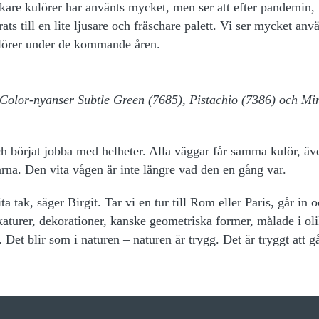
kare kulörer har använts mycket, men ser att efter pandemin, 
ats till en lite ljusare och fräschare palett. Vi ser mycket an
 kulörer under de kommande åren.
Color-nyanser Subtle Green (7685), Pistachio (7386) och Mi
h börjat jobba med helheter. Alla väggar får samma kulör, äv
arna. Den vita vågen är inte längre vad den en gång var.
a tak, säger Birgit. Tar vi en tur till Rom eller Paris, går in oc
uckaturer, dekorationer, kanske geometriska former, målade i ol
. Det blir som i naturen – naturen är trygg. Det är tryggt att gå