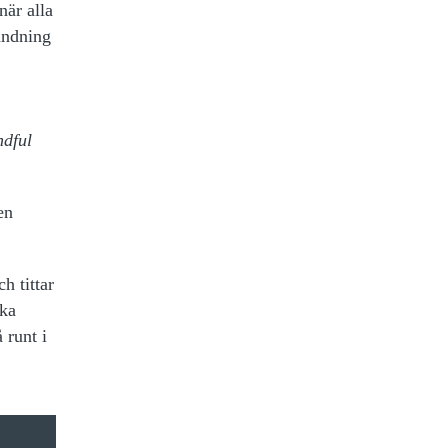
när alla
vändning
ndful
en
h tittar
ika
 runt i