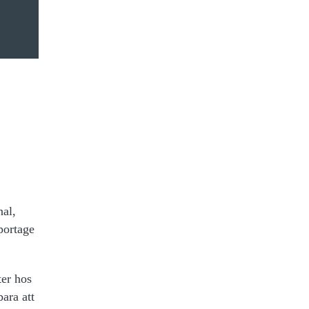
al,
portage
ter hos
ara att