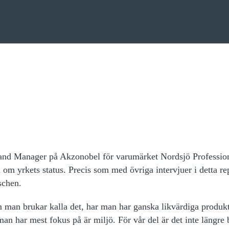
and Manager på Akzonobel för varumärket Nordsjö Profession
 om yrkets status. Precis som med övriga intervjuer i detta re
nschen.
man brukar kalla det, har man har ganska likvärdiga produk
an har mest fokus på är miljö. För vår del är det inte längre b