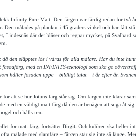
dekk Infinity Pure Matt. Den färgen var färdig redan för två å
 år. Den målades på plankor i 45 graders vinkel och har fått stå 
et, Lindesnäs där det blåser och regnar mycket, på Svalbard 
rem.
då den släpptes lös i våras för alla målare. Har du inte hunn
tt fasadfärg, med en INFINITY-teknologi som ska ge oöverträf
m håller fasaden uppe – bildligt talat – i år efter år. Svane
ör att se hur Jotuns färg står sig. Om färgen inte klarar sam
ande med en väldigt matt färg då den är benägen att suga åt sig
mögel och hålls ren.
 fallet för matt färg, fortsätter Birgit. Och kulören ska heller in
ofta målade med slamfärg – färgen står sig inte så länge. Me