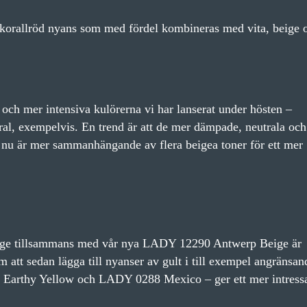
korallröd nyans som med fördel kombineras med vita, beige 
a och mer intensiva kulörerna vi har lanserat under hösten –
l, exempelvis. En trend är att de mer dämpade, neutrala och
, nu är mer sammanhängande av flera beigea toner för ett mer
ige tillsammans med vår nya LADY 12290 Antwerp Beige är
 att sedan lägga till nyanser av gult i till exempel angränsan
Earthy Yellow och LADY 0288 Mexico – ger ett mer intress