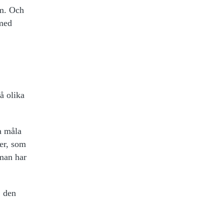
om. Och
 med
å olika
a måla
rer, som
man har
, den