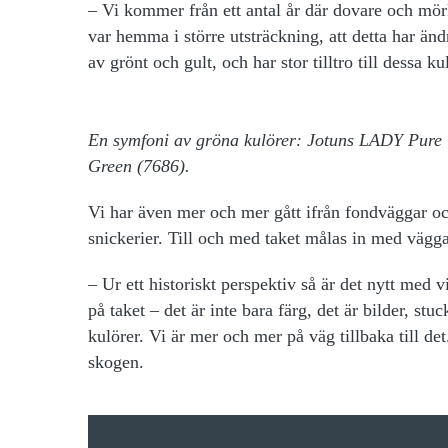
– Vi kommer från ett antal år där dovare och mör
var hemma i större utsträckning, att detta har ändr
av grönt och gult, och har stor tilltro till dessa
En symfoni av gröna kulörer: Jotuns LADY Pure 
Green (7686).
Vi har även mer och mer gått ifrån fondväggar oc
snickerier. Till och med taket målas in med vägg
– Ur ett historiskt perspektiv så är det nytt med vit
på taket – det är inte bara färg, det är bilder, st
kulörer. Vi är mer och mer på väg tillbaka till det
skogen.