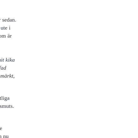
r sedan.
ute i
som är
it kika
fad
nmärkt,
tliga
 smuts.
te
n nu