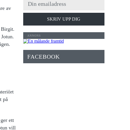
re av
SKRIV UPP DIG
Birgit.
 Jotun.
 igen.
FACEBOOK
teriört
t på
ger ett
tun vill