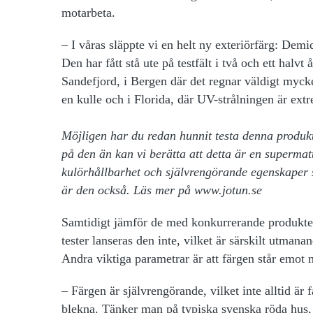
motarbeta.
– I våras släppte vi en helt ny exteriörfärg: Demi
Den har fått stå ute på testfält i två och ett halvt
Sandefjord, i Bergen där det regnar väldigt myck
en kulle och i Florida, där UV-strålningen är ext
Möjligen har du redan hunnit testa denna produkt 
på den än kan vi berätta att detta är en superma
kulörhållbarhet och självrengörande egenskaper so
är den också. Läs mer på
www.jotun.se
Samtidigt jämför de med konkurrerande produkter f
tester lanseras den inte, vilket är särskilt utman
Andra viktiga parametrar är att färgen står emot 
– Färgen är självrengörande
, vilket inte alltid är
blekna. Tänker man på typiska svenska röda hus, 