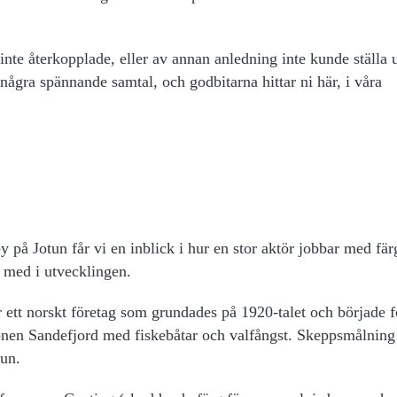
a inte återkopplade, eller av annan anledning inte kunde ställa
ågra spännande samtal, och godbitarna hittar ni här, i våra
 på Jotun får vi en inblick i hur en stor aktör jobbar med fär
a med i utvecklingen.
är ett norskt företag som grundades på 1920-talet och började f
ionen Sandefjord med fiskebåtar och valfångst. Skeppsmålning
tun.