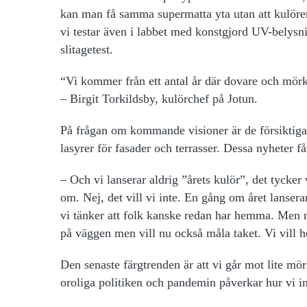
kan man få samma supermatta yta utan att kulöre
vi testar även i labbet med konstgjord UV-belysn
slitagetest.
“Vi kommer från ett antal år där dovare och mör
– Birgit Torkildsby, kulörchef på Jotun.
På frågan om kommande visioner är de försiktiga m
lasyrer för fasader och terrasser. Dessa nyheter får
– Och vi lanserar aldrig ”årets kulör”, det tycke
om. Nej, det vill vi inte. En gång om året lanser
vi tänker att folk kanske redan har hemma. Men
på väggen men vill nu också måla taket. Vi vill he
Den senaste färgtrenden
är att vi går mot lite mö
oroliga politiken och pandemin påverkar hur vi i