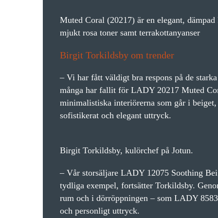
Muted Coral (20217) är en elegant, dämpad 
mjukt rosa toner samt terrakottanyanser
Birgit Torkildsby om trender
– Vi har fått väldigt bra respons på de stark
många har fallit för LADY 20217 Muted Cora
minimalistiska interiörerna som går i beiget
sofistikerat och elegant uttryck.
Birgit Torkildsby, kulörchef på Jotun.
– Vår storsäljare LADY 12075 Soothing Be
tydliga exempel, fortsätter Torkildsby. Genom
rum och i dörröppningen – som LADY 8583 
och personligt uttryck.