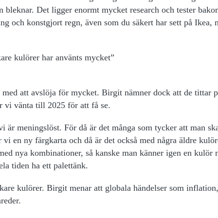
n bleknar. Det ligger enormt mycket research och tester bak
ing och konstgjort regn, även som du säkert har sett på Ikea,
kare kulörer har använts mycket”
ed att avslöja för mycket. Birgit nämner dock att de tittar p
 vi vänta till 2025 för att få se.
r vi är meningslöst. För då är det många som tycker att man sk
ar vi en ny färgkarta och då är det också med några äldre kulö
 med nya kombinationer, så kanske man känner igen en kulör 
la tiden ha ett palettänk.
rkare kulörer. Birgit menar att globala händelser som inflation
nreder.