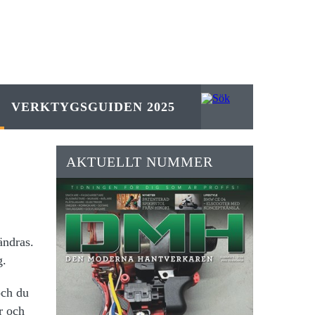
VERKTYGSGUIDEN 2025
AKTUELLT NUMMER
ändras.
g.
och du
r och