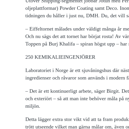
Utöver Shipping-segmentet jobbar Jotun med Per
oljeplattformar) Powder Coating samt Deco. Ino
tidningen du håller i just nu, DMH. Du, det vill 
– Eiffeltornet målades under väldigt många år med
Och nu sägs det att tornet har börjat rosta! Av 
Toppen på Burj Khalifa – spiran högst upp – har
250 KEMIKALIEINGENJÖRER
Laboratoriet i Norge är ett sjuvåningshus där näs
ingredienser och råvaror som används i modern f
– Det är ett kontinuerligt arbete, säger Birgit. Det
och exteriört – så att man inte behöver måla på ny
miljön.
Detta lägger extra
stor vikt vid att ta fram produk
trött utseende vilket man gärna målar om, även o