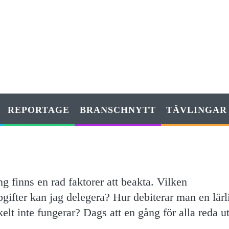
REPORTAGE
BRANSCHNYTT
TÄVLINGAR
ng finns en rad faktorer att beakta. Vilken
pgifter kan jag delegera? Hur debiterar man en lärl
elt inte fungerar? Dags att en gång för alla reda u