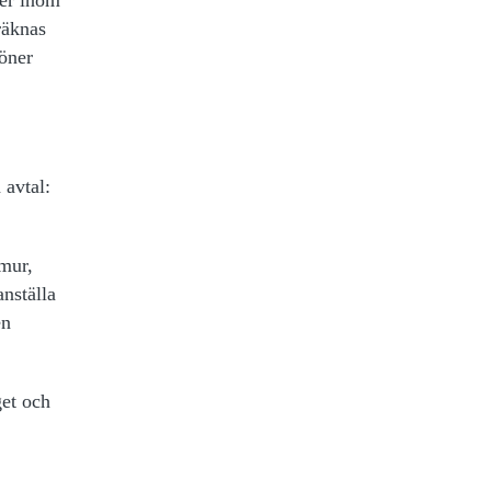
räknas
löner
 avtal:
 mur,
anställa
en
get och