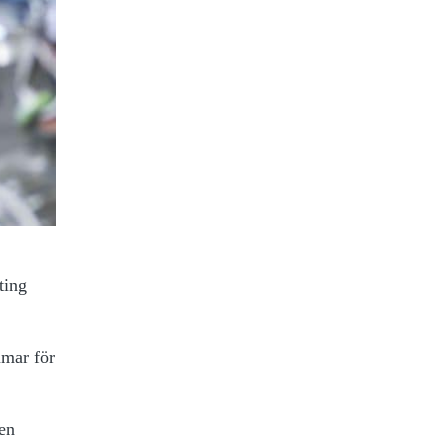
ting
mmar för
gen