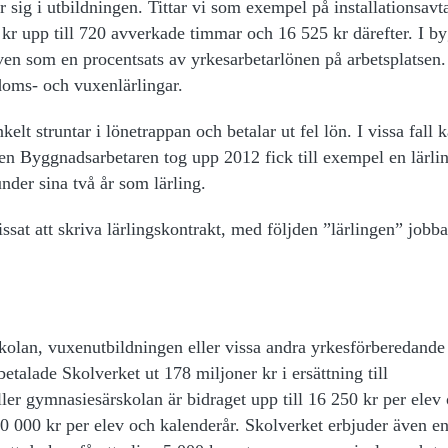
r sig i utbildningen. Tittar vi som exempel på installationsavta
 kr upp till 720 avverkade timmar och 16 525 kr därefter. I b
ven som en procentsats av yrkesarbetarlönen på arbetsplatsen.
gdoms- och vuxenlärlingar.
elt struntar i lönetrappan och betalar ut fel lön. I vissa fall 
en Byggnadsarbetaren tog upp 2012 fick till exempel en lärlin
under sina två år som lärling.
ssat att skriva lärlingskontrakt, med följden ”lärlingen” jobba
skolan, vuxenutbildningen eller vissa andra yrkesförberedande
etalade Skolverket ut 178 miljoner kr i ersättning till
ller gymnasiesärskolan är bidraget upp till 16 250 kr per elev
40 000 kr per elev och kalenderår. Skolverket erbjuder även e