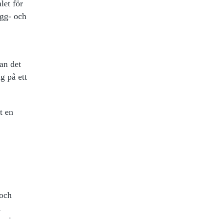
let för
ygg- och
kan det
g på ett
t en
 och
n