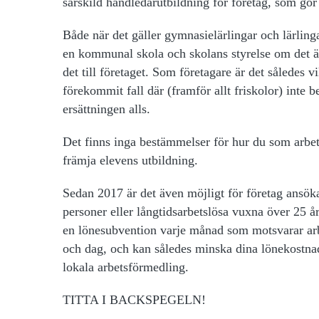
särskild handledarutbildning för företag, som gör
Både när det gäller gymnasielärlingar och lärli
en kommunal skola och skolans styrelse om det är
det till företaget. Som företagare är det således vi
förekommit fall där (framför allt friskolor) inte bet
ersättningen alls.
Det finns inga bestämmelser för hur du som arbets
främja elevens utbildning.
Sedan 2017 är det även möjligt för företag ansök
personer eller långtidsarbetslösa vuxna över 25 å
en lönesubvention varje månad som motsvarar arbe
och dag, och kan således minska dina lönekostnad
lokala arbetsförmedling.
TITTA I BACKSPEGELN!