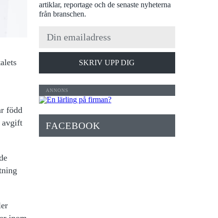
artiklar, reportage och de senaste nyheterna
från branschen.
alets
SKRIV UPP DIG
ar född
 avgift
FACEBOOK
nde
tning
ler
ker inom