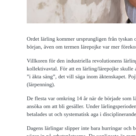
Ordet lärling
kommer ursprungligen från tyskan o
början, även om termen lärepojke var mer föreko
Villkoren för den industriella revolutionens lärli
kollektivavtal. För att en lärling/lärepojke skull
”i äkta säng”, det vill säga inom äktenskapet. P
(lärpenning).
De flesta var omkring 14 år när de började som lä
ansöka om att bli gesäller. Under lärlingsperiode
betalades ut och systematisk aga i disciplinerand
Dagens lärlingar slipper inte bara hurringar och 
vägar in på arbetsplatserna. De vanligaste är gymn