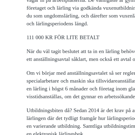
företaget och lärling via godkända vuxenutbildni
du som ungdomslärling, och därefter som vuxenlär
och lärlingsperiodens längd.
111 000 KR FÖR LITE BETALT
När du väl tagit beslutet att ta in en lärling be
ett anställningsavtal såklart, men också ett avta
Om vi börjar med anställningsavtalet så ser regle
specialarbetare och maskin ska tillsvidareanställ
en lärling i högst 6 månader och företag inom gl
visstidsanställas, om det gynnar en arbetssökand
Utbildningsbiten då? Sedan 2014 är det krav på at
lärlingen där det tydligt framgår hur lärlingsperio
en varierande utbildning. Samtliga utbildningst
en elektronisk lärlingsbok.