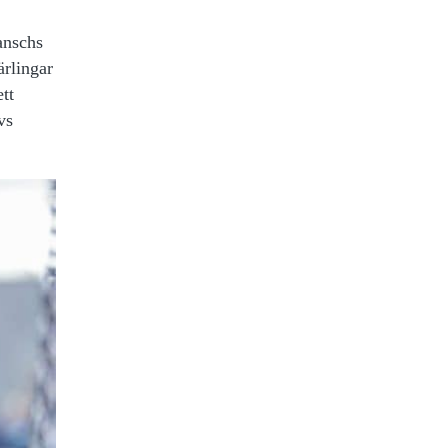
ranschs
ärlingar
tt
vs