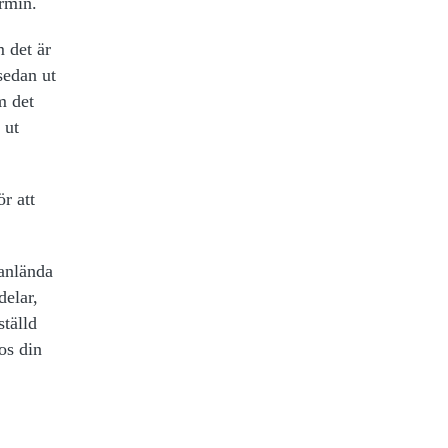
termin.
 det är
sedan ut
m det
 ut
r att
yanlända
delar,
tälld
os din