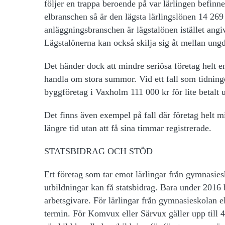
följer en trappa beroende på var lärlingen befinne
elbranschen så är den lägsta lärlingslönen 14 269
anläggningsbranschen är lägstalönen istället angi
Lägstalönerna kan också skilja sig åt mellan un
Det händer dock att mindre seriösa företag helt enk
handla om stora summor. Vid ett fall som tidning
byggföretag i Vaxholm 111 000 kr för lite betalt 
Det finns även exempel på fall där företag helt mi
längre tid utan att få sina timmar registrerade.
STATSBIDRAG OCH STÖD
Ett företag som tar emot lärlingar från gymnasie
utbildningar kan få statsbidrag. Bara under 2016 b
arbetsgivare. För lärlingar från gymnasieskolan e
termin. För Komvux eller Särvux gäller upp till 