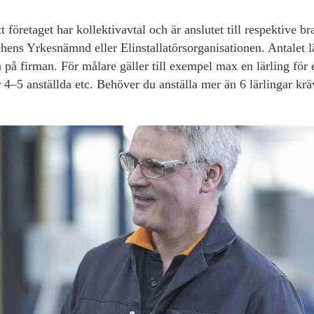
 företaget har kollektivavtal och är anslutet till respektive b
hens Yrkesnämnd eller Elinstallatörsorganisationen. Antalet l
 på firman. För målare gäller till exempel max en lärling för e
ör 4–5 anställda etc. Behöver du anställa mer än 6 lärlingar krä