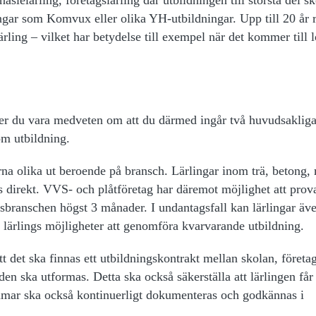
ngar som Komvux eller olika YH-utbildningar. Upp till 20 år 
ling – vilket har betydelse till exempel när det kommer till 
höver du vara medveten om att du därmed ingår två huvudsakliga
l om utbildning.
rna olika ut beroende på bransch. Lärlingar inom trä, betong,
as direkt. VVS- och plåtföretag har däremot möjlighet att prov
asbranschen högst 3 månader. I undantagsfall kan lärlingar äv
e lärlings möjligheter att genomföra kvarvarande utbildning.
t det ska finnas ett utbildningskontrakt mellan skolan, företa
den ska utformas. Detta ska också säkerställa att lärlingen får
immar ska också kontinuerligt dokumenteras och godkännas i