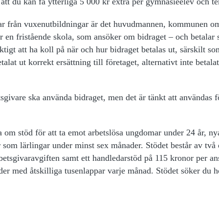
 att du kan få ytterliga 5 000 kr extra per gymnasieelev och 
ngar från vuxenutbildningar är det huvudmannen, kommunen om
 en fristående skola, som ansöker om bidraget – och betalar 
ktigt att ha koll på när och hur bidraget betalas ut, särskilt so
alat ut korrekt ersättning till företaget, alternativt inte betalat
givare ska använda bidraget, men det är tänkt att användas fö
a om stöd för att ta emot arbetslösa ungdomar under 24 år, n
r som lärlingar under minst sex månader. Stödet består av två 
tsgivaravgiften samt ett handledarstöd på 115 kronor per ans
er med åtskilliga tusenlappar varje månad. Stödet söker du h