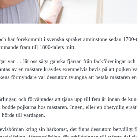
ch har förekommit i svenska språket åtminstone sedan 1700-t
mmande fram till 1800-talets mitt.
ngar var … låt oss säga ganska fjärran från fackföreningar och
e antas av en mästare krävdes exempelvis bevis på att pojken v
ojkens förmyndare var dessutom tvungna att betala mästaren en
rlingar, och förväntades att tjäna upp till fem år innan de ku
n bodde pojkarna hos mästaren. Ingen, eller en obetydlig ersät
e hörde till vardagen.
bevisbördan kring sin härkomst, det finns dessutom betydligt f
asielärling, företagslärling där utbildningen till största del s