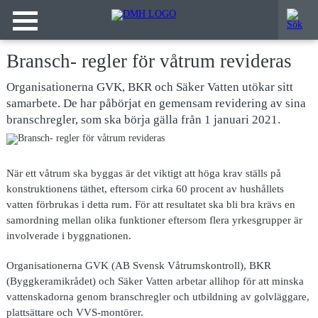
Bransch- regler för våtrum revideras
Organisationerna GVK, BKR och Säker Vatten utökar sitt
samarbete. De har påbörjat en gemensam revidering av sina
branschregler, som ska börja gälla från 1 januari 2021.
När ett våtrum ska byggas är det viktigt att höga krav ställs på
konstruktionens täthet, eftersom cirka 60 procent av hushållets
vatten förbrukas i detta rum. För att resultatet ska bli bra krävs en
samordning mellan olika funktioner eftersom flera yrkesgrupper är
involverade i byggnationen.
Organisationerna GVK (AB Svensk Våtrumskontroll), BKR
(Byggkeramikrådet) och Säker Vatten arbetar allihop för att minska
vattenskadorna genom branschregler och utbildning av golvläggare,
plattsättare och VVS-montörer.