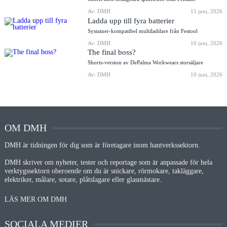
Av: DMH
15 juni, 2026
Ladda upp till fyra batterier
Systainer-kompatibel multiladdare från Festool
Av: DMH
10 juni, 2026
The final boss?
Shorts-version av DePalma Workwears storsäljare
Av: DMH
10 juni, 2026
OM DMH
DMH är tidningen för dig som är företagare inom hantverkssektorn.
DMH skriver om nyheter, tester och reportage som är anpassade för hela
verktygssektorn oberoende om du är snickare, rörmokare, takläggare,
elektriker, målare, sotare, plåtslagare eller glasmästare.
LÄS MER OM DMH
SOCIALA MEDIER