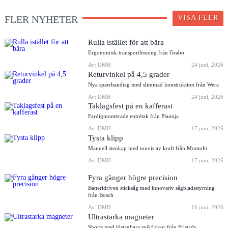
FLER NYHETER
VISA FLER
Rulla istället för att bära
Ergonomisk transportlösning från Grabo
Av: DMH
24 juni, 2026
Returvinkel på 4,5 grader
Nya spärrhandtag med slimmad konstruktion från Wera
Av: DMH
24 juni, 2026
Taklagsfest på en kafferast
Färdigmonterade entrétak från Plannja
Av: DMH
17 juni, 2026
Tysta klipp
Manuell stenkap med tonvis av kraft från Montolit
Av: DMH
17 juni, 2026
Fyra gånger högre precision
Batteridriven sticksåg med innovativ sågbladsstyrning
från Bosch
Av: DMH
16 juni, 2026
Ultrastarka magneter
Shorts med löstagbara spikfickor från Fristads