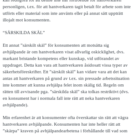
personligen, t.ex. för att hantverkaren tagit betalt för arbete som inte
utförts eller material som inte använts eller på annat sätt uppträtt
illojalt mot konsumenten.
“SÄRSKILDA SKÄL”
Ett annat ”särskilt skäl” för konsumenten att motsätta sig
avhjälpande är om hantverkaren visat allvarlig oskicklighet, dvs.
markant bristande kompetens eller kunskap, vid utförandet av
uppdraget. Detta kan vara att hantverkaren åsidosatt vissa typer av
säkerhetsföreskrifter. Ett ”särskilt skäl” kan vidare vara att det kan
antas att hantverkaren på grund av t.ex. sin pressade arbetssituation
inte kommer att kunna avhjälpa felet inom skälig tid. Regeln om
rätten till avvisande pga. ”särskilda skäl” ska tolkas restriktivt (dvs.
en konsument har i normala fall inte rätt att neka hantverkaren
avhjälpande).
Min erfarenhet är att konsumenter ofta överskattar sin rätt att vägra
hantverkaren avhjälpande. Konsumenten har inte heller rätt att
”skärpa” kraven på avhjälpandearbetena i förhållande till vad som