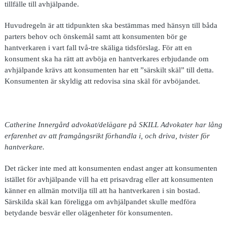
tillfälle till avhjälpande.
Huvudregeln är att tidpunkten ska bestämmas med hänsyn till båda
parters behov och önskemål samt att konsumenten bör ge
hantverkaren i vart fall två-tre skäliga tidsförslag. För att en
konsument ska ha rätt att avböja en hantverkares erbjudande om
avhjälpande krävs att konsumenten har ett ”särskilt skäl” till detta.
Konsumenten är skyldig att redovisa sina skäl för avböjandet.
Catherine Innergård advokat/delägare på SKILL Advokater har lång
erfarenhet av att framgångsrikt förhandla i, och driva, tvister för
hantverkare.
Det räcker inte med att konsumenten endast anger att konsumenten
istället för avhjälpande vill ha ett prisavdrag eller att konsumenten
känner en allmän motvilja till att ha hantverkaren i sin bostad.
Särskilda skäl kan föreligga om avhjälpandet skulle medföra
betydande besvär eller olägenheter för konsumenten.