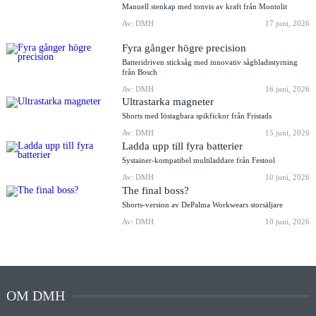
Manuell stenkap med tonvis av kraft från Montolit
Av: DMH
17 juni, 2026
Fyra gånger högre precision
Batteridriven sticksåg med innovativ sågbladsstyrning
från Bosch
Av: DMH
16 juni, 2026
Ultrastarka magneter
Shorts med löstagbara spikfickor från Fristads
Av: DMH
15 juni, 2026
Ladda upp till fyra batterier
Systainer-kompatibel multiladdare från Festool
Av: DMH
10 juni, 2026
The final boss?
Shorts-version av DePalma Workwears storsäljare
Av: DMH
10 juni, 2026
OM DMH