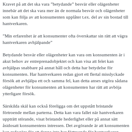
Kravet på att det ska vara ”betydande” besvär eller olägenheter
innebär att det ska vara mer än de normala besvär och olägenheter
som kan följa av att konsumenten upplåter t.ex. del av sin bostad till
hantverkaren.
”Min erfarenhet är att konsumenter ofta överskattar sin rätt att vägra
hantverkaren avhjälpande”
Betydande besvär eller olägenheter kan vara om konsumenten är i
akut behov av entreprenadobjektet och kan visa att felet kan
avhjälpas snabbare på annat håll och detta har betydelse för
konsumenten. Har hantverkaren redan gjort ett flertal misslyckade
försök att avhjälpa ett och samma fel, kan detta anses utgöra sådana
olägenheter för konsumenten att konsumenten har rätt att avböja
ytterligare försök.
Särskilda skäl kan också föreligga om det uppstått bristande
förtroende mellan parterna. Detta kan vara fallet när hantverkaren
uppträtt störande, visat bristande hederlighet eller på annat sätt
åsidosatt konsumentens intressen. Det avgörande är att konsumenten
kan redogöra för att denne inte har förtroende för hantverkaren