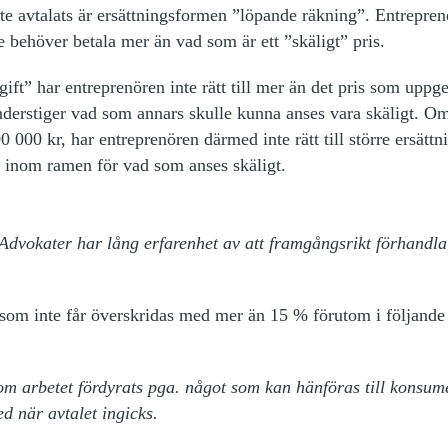
te avtalats är ersättningsformen ”löpande räkning”. Entrepren
e behöver betala mer än vad som är ett ”skäligt” pris.
ift” har entreprenören inte rätt till mer än det pris som uppg
nderstiger vad som annars skulle kunna anses vara skäligt. O
000 kr, har entreprenören därmed inte rätt till större ersättn
r inom ramen för vad som anses skäligt.
dvokater har lång erfarenhet av att framgångsrikt förhandla 
 som inte får överskridas med mer än 15 % förutom i följande 
 om arbetet fördyrats pga. något som kan hänföras till konsum
d när avtalet ingicks.