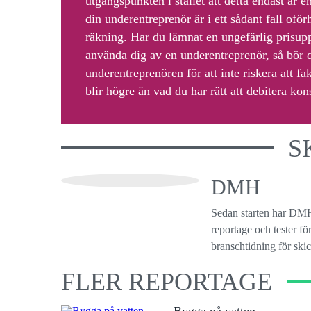
utgångspunkten i stället att detta endast är 
din underentreprenör är i ett sådant fall ofö
räkning. Har du lämnat en ungefärlig prisupp
använda dig av en underentreprenör, så bör d
underentreprenören för att inte riskera att f
blir högre än vad du har rätt att debitera k
S
DMH
Sedan starten har DMH
reportage och tester f
branschtidning för ski
FLER REPORTAGE