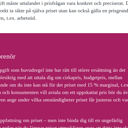
ift måste uttalandet i prisfrågan vara konkret och preciserat.
ekt ta sikte på själva priset utan kan också gälla en prisgrun
n, t.ex. arbetstid.
prenör
ift som huvudregel inte har rätt till större ersättning än det
örsiktig med att uttala dig om cirkapris, budgetpris, mellan
nde om du inte kan stå för det priset med 15 % marginal, t.ex
u och konsumenten vill avtala om ett uppskattat pris bör du ä
en ange under vilka omständigheter priset får justeras och va
pfattning om priset – men inte binda dig till en ungefärlig
u redan när du lämnar priset uttryckligen ange att detta inte sk