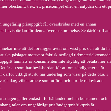
mer obestämt, t.ex. ett prisexempel eller en antydan om ett pr
ungefärlig prisuppgift får överskridas med en annan
ar bevisbördan för denna överenskommelse. Se därför till att 
nnebär inte att det föreligger avtal om visst pris och att du ha
lart ska påslaget motsvara faktisk nedlagd tid/materialkostnade
isuppgift lämnats är konsumenten inte skyldig att betala mer än
 Det är du som har bevisbördan för att omständigheterna är
r därför viktigt att du har underlag som visar på detta bl.a. i
varje dag, vilket arbete som utförts och hur de redovisade
.
nstlagen gäller endast i förhållandet mellan konsument och
ang talar om ungefärligt pris/budgetpris/riktpris är