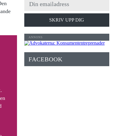
 Den
dande
SKRIV UPP DIG
FACEBOOK
.
ven
d
a