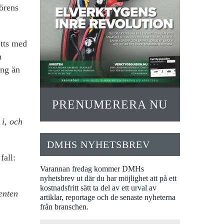
örens
etts med
m
ing än
PRENUMERERA NU
i, och
DMHS NYHETSBREV
fall:
Varannan fredag kommer DMHs
nyhetsbrev ut där du har möjlighet att på ett
kostnadsfritt sätt ta del av ett urval av
enten
artiklar, reportage och de senaste nyheterna
från branschen.