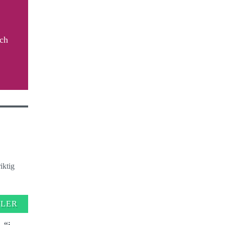
och
iktig
FLER