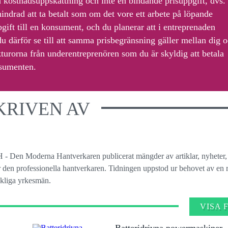
en kostnadsuppskattning och inte en bindande prisuppgift, dvs.
rhindrad att ta betalt som om det vore ett arbete på löpande
gift till en konsument, och du planerar att i entreprenaden
u därför se till att samma prisbegränsning gäller mellan dig 
akturorna från underentreprenören som du är skyldig att betala
onsumenten.
KRIVEN AV
 - Den Moderna Hantverkaren publicerat mängder av artiklar, nyheter,
ör den professionella hantverkaren. Tidningen uppstod ur behovet av en r
ckliga yrkesmän.
VISA 