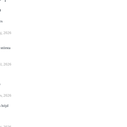
 “i
n
j, 2026
största
il, 2026
n
s, 2026
å höjd
ri, 2026