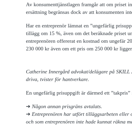
Av konsumenttjänstlagen framgår att om priset in
ersättning begränsas dock av att konsumenten int
Har en entreprenör
lämnat en ”ungefärlig prisuppg
tillägg om 15 %, även om det beräknade priset u
entreprenören offererat en kostnad om ungefär 200 
230 000 kr även om ett pris om 250 000 kr ligge
Catherine Innergård advokat/delägare på SKILL A
driva, tvister för hantverkare.
En ungefärlig prisuppgift är därmed ett ”takpris”
➔
Någon annan prisgräns avtalats.
➔
Entreprenören har utfört tilläggsarbeten eller
och som entreprenören inte hade kunnat räkna me