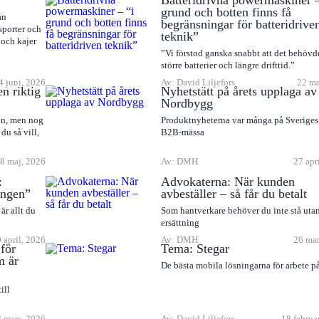
Batteridrivna powermaskiner –
grund och botten finns få
ån
begränsningar för batteridrive
sporter och
teknik”
 och kajer
”Vi förstod ganska snabbt att det behövdes
större batterier och längre drifttid.”
4 juni, 2026
Av: David Liljefors
22 ma
en riktig
Nyhetstätt på årets upplaga av
Nordbygg
ln, men nog
Produktnyheterna var många på Sveriges 
du så vill,
B2B-mässa
8 maj, 2026
Av: DMH
27 apr
:
Advokaterna: När kunden
ingen”
avbeställer – så får du betalt
är allt du
Som hantverkare behöver du inte stå uta
ersättning
9 april, 2026
Av: DMH
26 mar
för
Tema: Stegar
m är
De bästa mobila lösningarna för arbete p
ill
 mars, 2026
Av: David Liljefors
18 februa