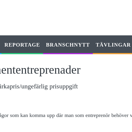
REPORTAGE
BRANSCHNYTT
TÄVLINGAR
ententreprenader
irkapris/ungefärlig prisuppgift
 frågor som kan komma upp där man som entreprenör behöver 