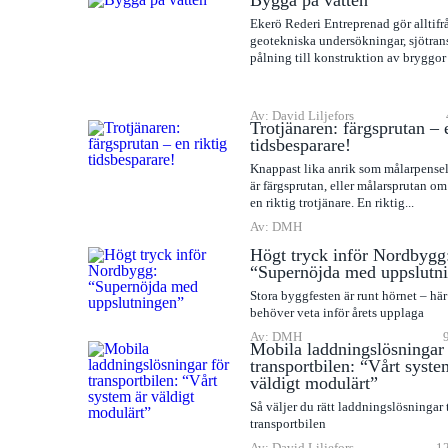
Bygga på vatten
Ekerö Rederi Entreprenad gör alltifr
geotekniska undersökningar, sjötran
pålning till konstruktion av bryggor
Av: David Liljefors
Trotjänaren: färgsprutan – 
tidsbesparare!
Knappast lika anrik som målarpense
är färgsprutan, eller målarsprutan om 
en riktig trotjänare. En riktig...
Av: DMH
Högt tryck inför Nordbygg
“Supernöjda med uppslutn
Stora byggfesten är runt hörnet – här 
behöver veta inför årets upplaga
Av: DMH
Mobila laddningslösningar 
transportbilen: “Vårt syste
väldigt modulärt”
Så väljer du rätt laddningslösningar t
transportbilen
Av: David Liljefors
12