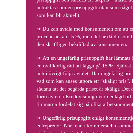
betraktas som en prisuppgift utan som något 
som kan bli aktuellt.
➔
Du kan avtala
med konsumenten om att en 
procentsats än 15 %, men det är då du som h
den skriftligen bekräftad av konsumenten.
➔
Att en ungefärlig
prisuppgift har lämnats i
en ovillkorlig rätt att lägga på 15 %. Självk
och i övrigt följa avtalet. Har ungefärlig pr
vad som kan anses utgöra ett ”skäligt pris”.
sådana att det begärda priset är skäligt. Det ä
form av en tidsredovisning över nedlagd tid 
timmarna fördelat sig på olika arbetsmoment
➔
Ungefärlig prisuppgift enligt
konsumenttjä
entreprenör. När man i kommersiella sammanh