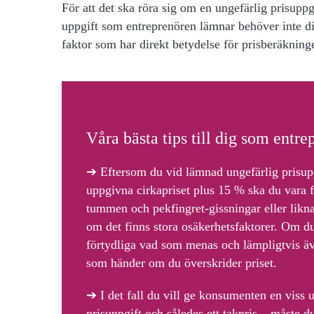
För att det ska röra sig om en ungefärlig prisuppg
uppgift som entreprenören lämnar behöver inte dir
faktor som har direkt betydelse för prisberäkninge
Våra bästa tips till dig som entre
➔
Eftersom du vid
lämnad ungefärlig prisuppg
uppgivna cirkapriset plus 15 % ska du vara f
tummen och pekfingret-gissningar eller likna
om det finns stora osäkerhetsfaktorer. Om d
förtydliga vad som menas och lämpligtvis äv
som händer om du överskrider priset.
➔
I det fall
du vill ge konsumenten en viss up
prisuppgift och således ett takpris – måste d